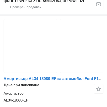
QINDITO SPÓŁKA Z OGRANICZONĄ ODPOWIEDZIALNOŚCIĄ
Амортисьор AL34-18080-EF за автомобил Ford F150 LARIAT
Цена при поискване
Амортисьор
AL34-18080-EF