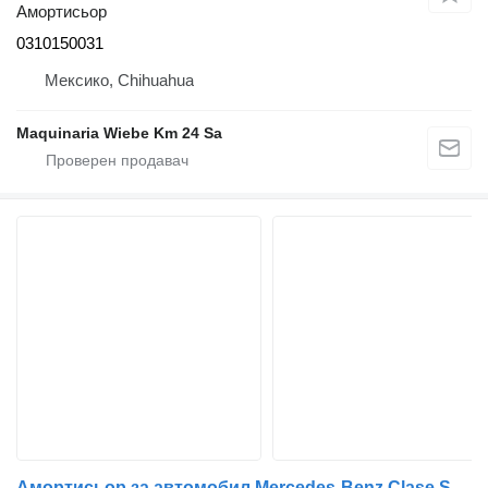
Амортисьор
0310150031
Мексико, Chihuahua
Maquinaria Wiebe Km 24 Sa
Амортисьор за автомобил Mercedes-Benz Clase S (BM 220) Berlina (07.1998->)