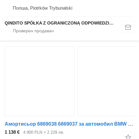
Полша, Piotrków Trybunalski
QINDITO SPÓŁKA Z OGRANICZONĄ ODPOWIEDZIALNOŚCIĄ
Амортисьор 6869038 6869037 за автомобил BMW X6 G06 X5 G05
1 138 €
4 900 PLN
≈ 2 229 лв.