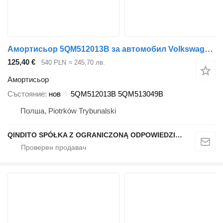
Амортисьор 5QM512013B за автомобил Volkswagen Golf VII
125,40 €
540 PLN
≈ 245,70 лв.
Амортисьор
Състояние
нов
5QM512013B 5QM513049B
Полша, Piotrków Trybunalski
QINDITO SPÓŁKA Z OGRANICZONĄ ODPOWIEDZIALNOŚCIĄ