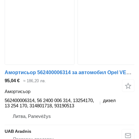
Амортисьор 562400006314 за автомобил Opel VECTRA C Estate
95,04 €
≈ 186,20 лв.
Амортисьор
562400006314, 56 2400 006 314, 13254170,
дизел
13 254 170, 314801718, 93190513
Литва, Panevėžys
UAB Aradnis