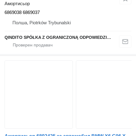
Амортисьор
6869038 6869037
Полша, Piotrków Trybunalski
QINDITO SPÓŁKA Z OGRANICZONĄ ODPOWIEDZIALNOŚCIĄ