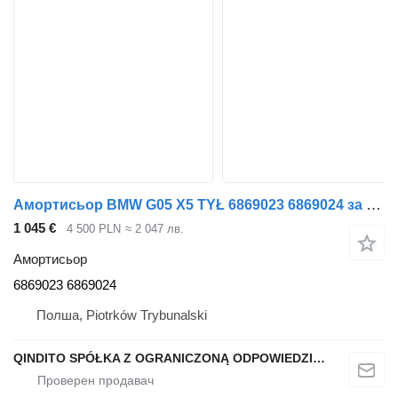
Амортисьор BMW G05 X5 TYŁ 6869023 6869024 за автомобил BMW X5 G05
1 045 €
4 500 PLN
≈ 2 047 лв.
Амортисьор
6869023 6869024
Полша, Piotrków Trybunalski
QINDITO SPÓŁKA Z OGRANICZONĄ ODPOWIEDZIALNOŚCIĄ