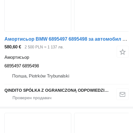
Амортисьор BMW 6895497 6895498 за автомобил BMW X4 G02 X3 G01
580,60 €
2 500 PLN
≈ 1 137 лв.
Амортисьор
6895497 6895498
Полша, Piotrków Trybunalski
QINDITO SPÓŁKA Z OGRANICZONĄ ODPOWIEDZIALNOŚCIĄ