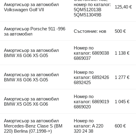
Амортисьор за автомобил
номер по каталог:
125,40 €
Volkswagen Golf VII
5QM512013B
5QM513049B
Амортисьор Porsche 911 -996
Състояние: нов
500 €
за автомобил
Номер по
Амортисьор за автомобил
каталог: 6869038
1 138 €
BMW X6 G06 X5 G05
6869037
Номер по
Амортисьор за автомобил
каталог: 6892426
1 277 €
BMW X6 G06 X5 G05
6892425
Номер по
Амортисьор за автомобил
каталог: 6869019
1 045 €
BMW X5 G05 X6 G06
6869020
Амортисьор за автомобил
Номер по
Mercedes-Benz Clase S (BM
каталог: A 220
600 €
220) Berlina (07.1998->)
320 24 38