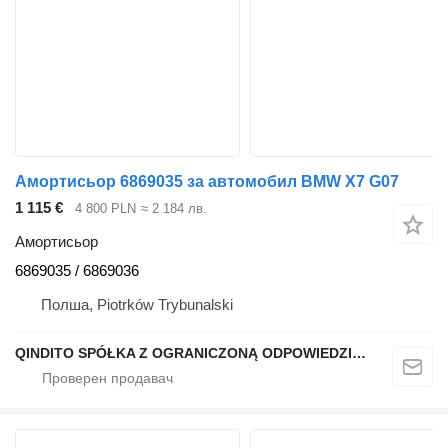
Амортисьор 6869035 за автомобил BMW X7 G07
1 115 €
4 800 PLN
≈ 2 184 лв.
Амортисьор
6869035 / 6869036
Полша, Piotrków Trybunalski
QINDITO SPÓŁKA Z OGRANICZONĄ ODPOWIEDZIALNOŚCIĄ