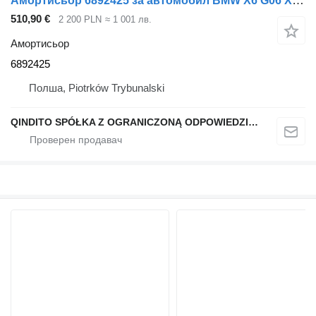
Амортисьор 6892425 за автомобил BMW X6 G06 X5 G05
510,90 €
2 200 PLN
≈ 1 001 лв.
Амортисьор
6892425
Полша, Piotrków Trybunalski
QINDITO SPÓŁKA Z OGRANICZONĄ ODPOWIEDZIALNOŚCIĄ