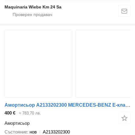
Maquinaria Wiebe Km 24 Sa
Амортисьор A2133202300 MERCEDES-BENZ E-класа W213 за автомобил Mercedes-Benz E Class W213
400 €
≈ 783,70 лв.
Амортисьор
Състояние
нов
A2133202300