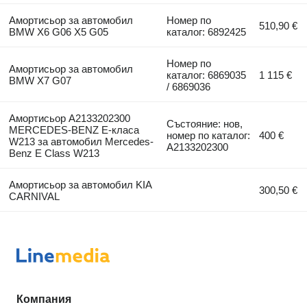
Амортисьор за автомобил
Номер по
510,90 €
BMW X6 G06 X5 G05
каталог: 6892425
Номер по
Амортисьор за автомобил
каталог: 6869035
1 115 €
BMW X7 G07
/ 6869036
Амортисьор A2133202300
Състояние: нов,
MERCEDES-BENZ E-класа
номер по каталог:
400 €
W213 за автомобил Mercedes-
A2133202300
Benz E Class W213
Амортисьор за автомобил KIA
300,50 €
CARNIVAL
Компания