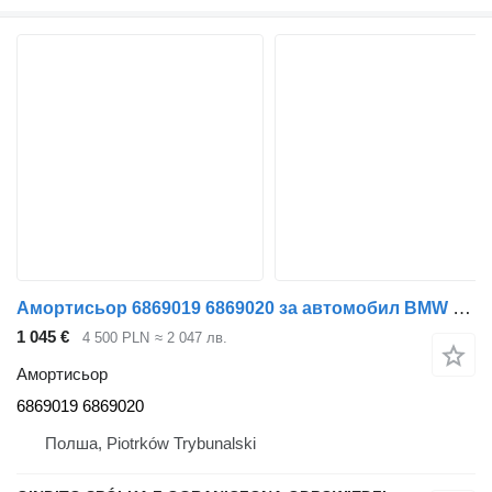
Амортисьор 6869019 6869020 за автомобил BMW X5 G05 X6 G06
1 045 €
4 500 PLN
≈ 2 047 лв.
Амортисьор
6869019 6869020
Полша, Piotrków Trybunalski