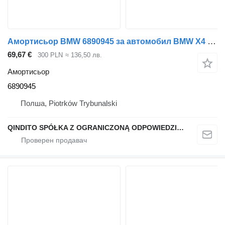
Амортисьор BMW 6890945 за автомобил BMW X4 G02 X3 G01
69,67 €
300 PLN
≈ 136,50 лв.
Амортисьор
6890945
Полша, Piotrków Trybunalski
QINDITO SPÓŁKA Z OGRANICZONĄ ODPOWIEDZIALNOŚCIĄ