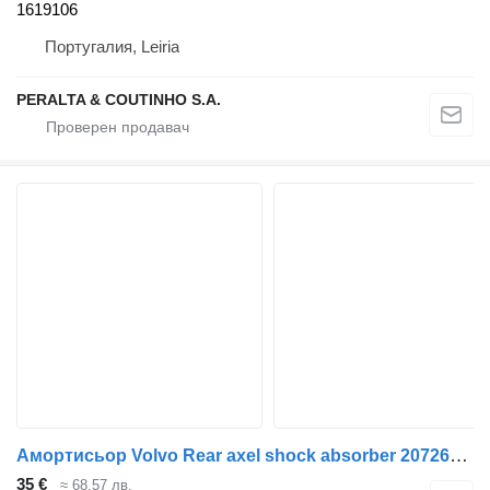
1619106
Португалия, Leiria
PERALTA & COUTINHO S.A.
Амортисьор Volvo Rear axel shock absorber 20726482 за камион Volvo FE-280
35 €
≈ 68,57 лв.