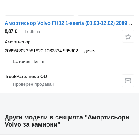
Амортисьор Volvo FH12 1-seeria (01.93-12.02) 20895863 за камион Volvo FH12, FH16, NH12, FH, VNL780 (1993-2014)
8,87 €
≈ 17,38 лв.
Амортисьор
20895863 3981920 1062834 995802
дизел
Естония, Tallinn
TruckParts Eesti OÜ
Други модели в секцията "Амортисьори
Volvo за камиони"