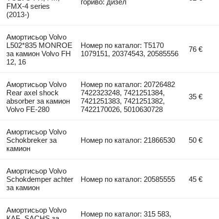
гориво: дизел
FMX-4 series
(2013-)
Амортисьор Volvo
L502*835 MONROE
Номер по каталог: T5170
76 €
за камион Volvo FH
1079151, 20374543, 20585556
12, 16
Амортисьор Volvo
Номер по каталог: 20726482
Rear axel shock
7422323248, 7421251384,
35 €
absorber за камион
7421251383, 7421251382,
Volvo FE-280
7422170026, 5010630728
Амортисьор Volvo
Schokbreker за
Номер по каталог: 21866530
50 €
камион
Амортисьор Volvo
Schokdemper achter
Номер по каталог: 20585555
45 €
за камион
Амортисьор Volvo
Номер по каталог: 315 583,
КАБ. SACHS за