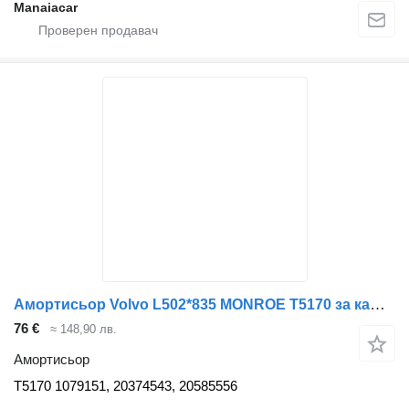
Manaiacar
Амортисьор Volvo L502*835 MONROE T5170 за камион Volvo FH 12, 16
76 €
≈ 148,90 лв.
Амортисьор
T5170 1079151, 20374543, 20585556