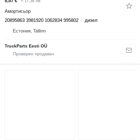
8,87 €
≈ 17,38 лв.
Амортисьор
20895863 3981920 1062834 995802
дизел
Естония, Tallinn
TruckParts Eesti OÜ