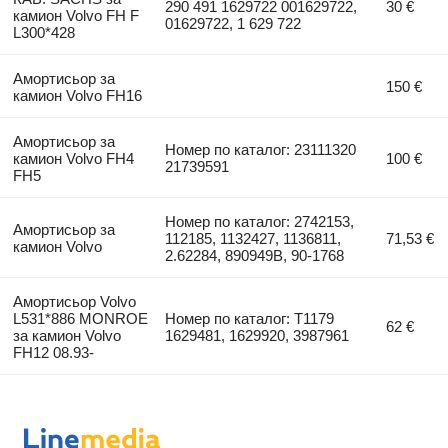
290 491 1629722 001629722,
30 €
камион Volvo FH F
01629722, 1 629 722
L300*428
Амортисьор за
150 €
камион Volvo FH16
Амортисьор за
Номер по каталог: 23111320
камион Volvo FH4
100 €
21739591
FH5
Номер по каталог: 2742153,
Амортисьор за
112185, 1132427, 1136811,
71,53 €
камион Volvo
2.62284, 890949B, 90-1768
Амортисьор Volvo
L531*886 MONROE
Номер по каталог: T1179
62 €
за камион Volvo
1629481, 1629920, 3987961
FH12 08.93-