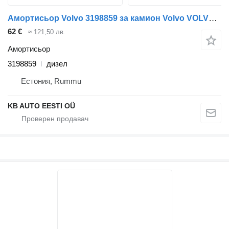
Амортисьор Volvo 3198859 за камион Volvo VOLVO FH, FM, FMX-4 series (2013-)
62 €
≈ 121,50 лв.
Амортисьор
3198859
дизел
Естония, Rummu
KB AUTO EESTI OÜ