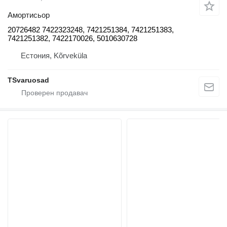
Амортисьор
20726482 7422323248, 7421251384, 7421251383,
7421251382, 7422170026, 5010630728
Естония, Kõrveküla
TSvaruosad