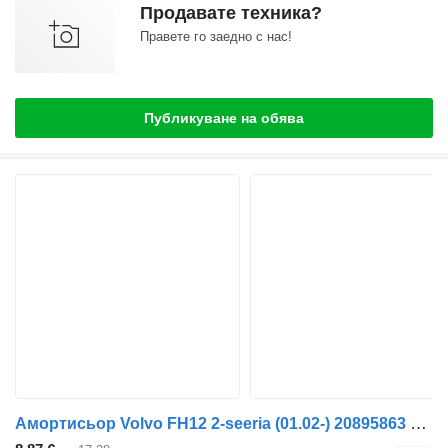
Продавате техника?
Правете го заедно с нас!
Публикуване на обява
Амортисьор Volvo FH12 2-seeria (01.02-) 20895863 за камион Volvo FH12, FH16, NH12, FH, VNL780 (1993-2014)