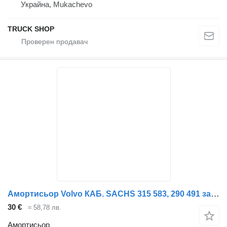
Украйна, Mukachevo
TRUCK SHOP
Амортисьор Volvo КАБ. SACHS 315 583, 290 491 за камион Volvo FH F L300*428
30 €
≈ 58,78 лв.
Амортисьор