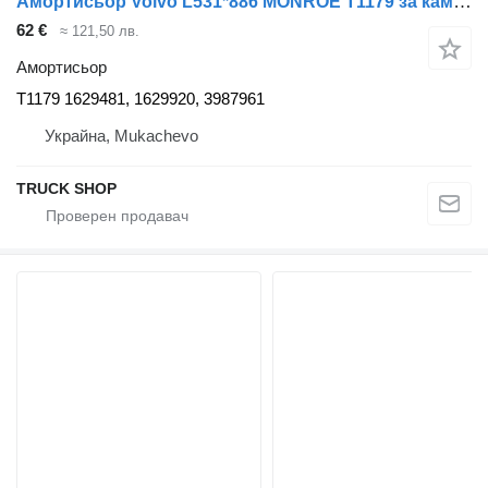
Амортисьор Volvo L531*886 MONROE T1179 за камион Volvo FH12 08.93-
62 €
≈ 121,50 лв.
Амортисьор
T1179 1629481, 1629920, 3987961
Украйна, Mukachevo
TRUCK SHOP