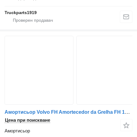
Truckparts1919
Амортисьор Volvo FH Amortecedor da Grelha FH 1619106 за камион Volvo
Цена при поискване
Амортисьор