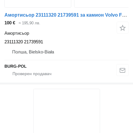
Амортисьор 23111320 21739591 за камион Volvo FH4 FH5
100 €
≈ 195,90 лв.
Амортисьор
23111320 21739591
Полша, Bielsko-Biała
BURG-POL