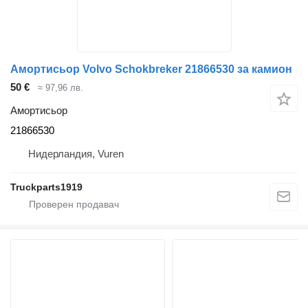
Амортисьор Volvo Schokbreker 21866530 за камион
50 €
≈ 97,96 лв.
Амортисьор
21866530
Нидерландия, Vuren
Truckparts1919