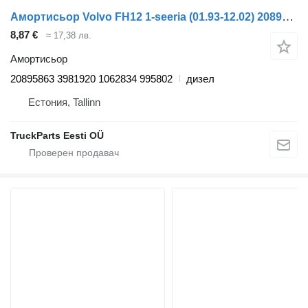
Амортисьор Volvo FH12 1-seeria (01.93-12.02) 20895863 за камион Volvo FH12, FH16, NH12, FH, VNL780 (1993-2014)
8,87 €
≈ 17,38 лв.
Амортисьор
20895863 3981920 1062834 995802
дизел
Естония, Tallinn
TruckParts Eesti OÜ