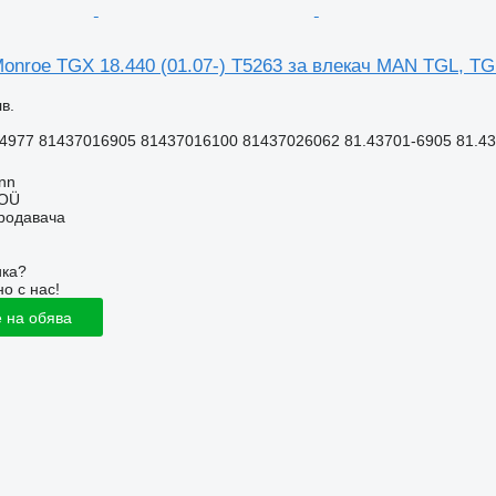
onroe TGX 18.440 (01.07-) T5263 за влекач MAN TGL, TG
в.
4977 81437016905 81437016100 81437026062 81.43701-6905 81.437
inn
 OÜ
продавача
ика?
о с нас!
 на обява