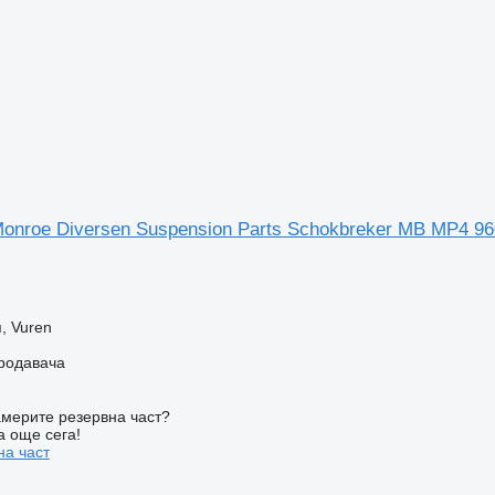
onroe Diversen Suspension Parts Schokbreker MB MP4 96
.
, Vuren
продавача
мерите резервна част?
а още сега!
на част