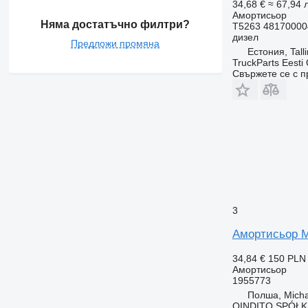
34,68 €
≈ 67,94 л
Амортисьор
Няма достатъчно филтри?
T5263 48170000
дизел
Предложи промяна
Естония, Tall
TruckParts Eesti
Свържете се с 
3
Амортисьор 
34,84 €
150 PLN
Амортисьор
1955773
Полша, Mich
QINDITO SPÓŁ