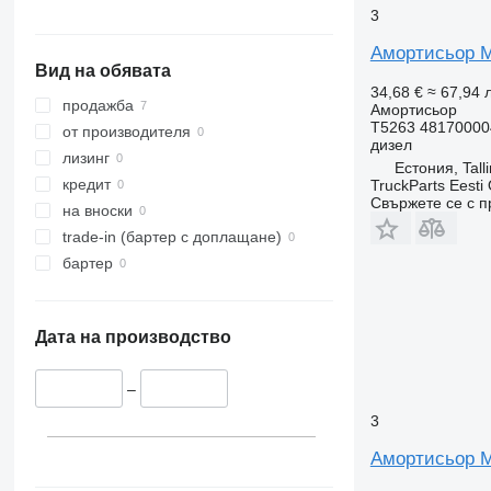
3
Амортисьор M
Вид на обявата
34,68 €
≈ 67,94 л
продажба
Амортисьор
T5263 48170000
от производителя
дизел
лизинг
Естония, Tall
кредит
TruckParts Eesti
Свържете се с 
на вноски
trade-in (бартер с доплащане)
бартер
Дата на производство
–
3
Амортисьор M