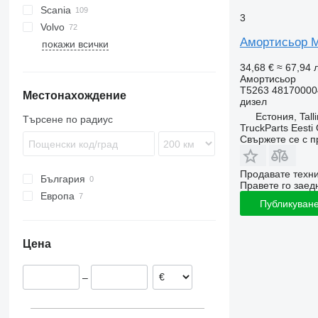
Scania
TGS
Arocs
3
Volvo
TGX
Atego
G-series
Амортисьор M
покажи всички
Axor
P-series
FH
R-series
FL
34,68 €
≈ 67,94 л
FM
Амортисьор
T5263 48170000
Местонахождение
FMX
дизел
VNL
Естония, Tall
Търсене по радиус
TruckParts Eesti
Свържете се с 
Продавате техн
България
Правете го заедн
Европа
Публикуване
Естония
Полша
Цена
Румъния
Нидерландия
–