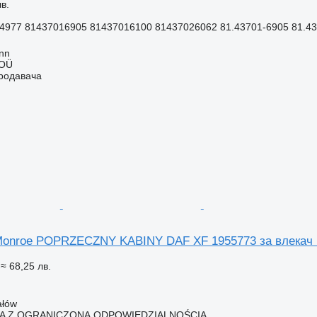
в.
4977 81437016905 81437016100 81437026062 81.43701-6905 81.437
inn
 OÜ
продавача
Monroe POPRZECZNY KABINY DAF XF 1955773 за влекач
≈ 68,25 лв.
ałów
KA Z OGRANICZONĄ ODPOWIEDZIALNOŚCIĄ