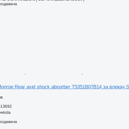
продавача
nroe Rear axel shock absorber T5351B07B14 за влекач S
в.
513692
veküla
продавача