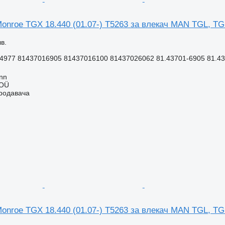
onroe TGX 18.440 (01.07-) T5263 за влекач MAN TGL, TG
в.
4977 81437016905 81437016100 81437026062 81.43701-6905 81.437
inn
 OÜ
продавача
onroe TGX 18.440 (01.07-) T5263 за влекач MAN TGL, TG