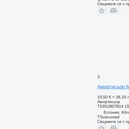
Свържете се с 
3
Амортисьор Mo
19,50 €
≈ 38,20 л
Амортисьор
T5351B07B14 1
Естония, Kõr
TSvaruosad
Свържете се с 