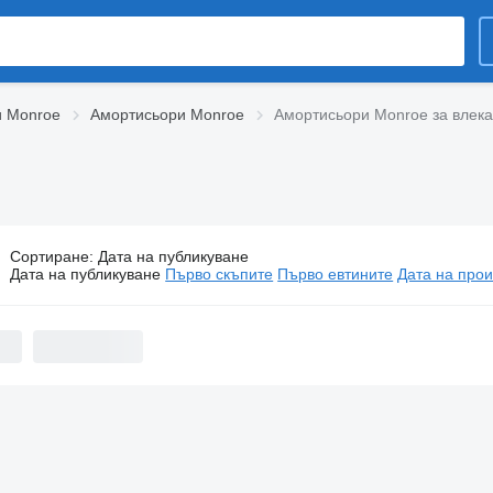
и Monroe
Амортисьори Monroe
Амортисьори Monroe за влек
Сортиране
:
Дата на публикуване
ортисьори Monroe за влекачи
Дата на публикуване
Първо скъпите
Първо евтините
Дата на прои