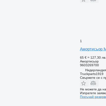
1
Амортисьор M
65 €
≈ 127,30 лв
Амортисьор
9603269700
Нидерландия
Truckparts1919
Свържете се с 
Не можете да на
Изпратете заявк
Поръчай резерв