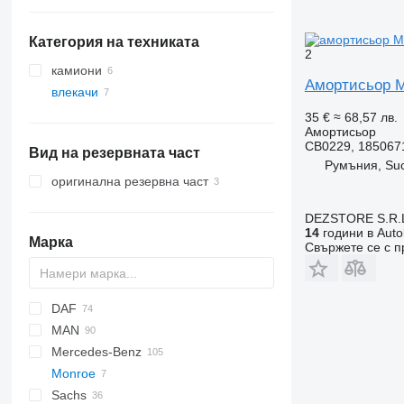
Категория на техниката
2
камиони
Амортисьор M
влекачи
35 €
≈ 68,57 лв.
Амортисьор
CB0229, 185067
Вид на резервната част
Румъния, Su
оригинална резервна част
DEZSTORE S.R.
14
години в Auto
Марка
Свържете се с 
DAF
Q-series
MAN
CF
F-MAX
EuroCargo
Mercedes-Benz
LF
Stralis
TGA
Monroe
XF
Trakker
TGL
Actros
Sachs
TGM
Antos
Magnum