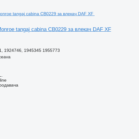
onroe tangaj cabina CB0229 за влекач DAF XF
1, 1924746, 1945345 1955773
ceava
L.
line
продавача