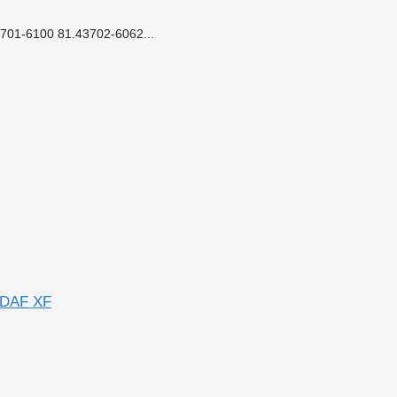
01-6100 81.43702-6062...
 DAF XF