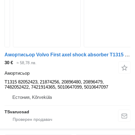
Амортисьор Volvo First axel shock absorber T1315 за влекач Volvo FL280
30 €
≈ 58,78 лв.
Амортисьор
T1315 82052423, 21874256, 20896480, 20896479,
7482052422, 7421914365, 5010647099, 5010647097
Естония, Kõrveküla
TSvaruosad