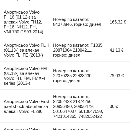
Амортисьор Volvo
FH16 (01.12-) за
Номер по каталог:
влекач Volvo FH12,
165,32 €
84078846, гориво: дизел
FH16, NH12, FH,
VNL780 (1993-2014)
Амортисьор Volvo FL II
Номер по каталог: T1335
(01.13-) за влекач
20871964 21884211,
41,13 €
Volvo FL, FE (2013-)
гориво: дизел
Амортисьор Volvo FM
Номер по каталог:
(01.13-) за влекач
22070285 22928430,
79,03 €
Volvo FH, FM, FMX-4
гориво: дизел
series (2013-)
Номер по каталог:
Амортисьор Volvo First
82052423 21874256,
axel shock absorber за
20896480, 20896479,
30 €
влекач Volvo FL280
5010647097, 5010647099,
7421914365, 7482052422
Амортисьор Volvo
Номер по каталог: