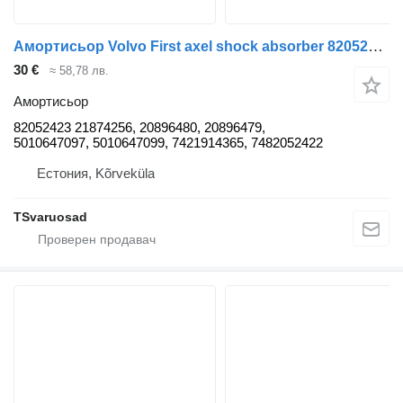
Амортисьор Volvo First axel shock absorber 82052423 за влекач Volvo FL280
30 €
≈ 58,78 лв.
Амортисьор
82052423 21874256, 20896480, 20896479,
5010647097, 5010647099, 7421914365, 7482052422
Естония, Kõrveküla
TSvaruosad