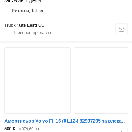
84078846
дизел
Естония, Tallinn
TruckParts Eesti OÜ
Амортисьор Volvo FH16 (01.12-) 82907205 за влекач Volvo FH12, FH16, NH12, FH, VNL780 (1993-2014)
500 €
≈ 979,60 лв.