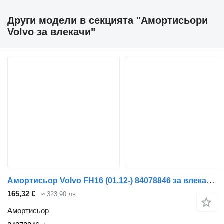
Други модели в секцията "Амортисьори
Volvo за влекачи"
Амортисьор Volvo FH16 (01.12-) 84078846 за влекач Volvo FH12, FH16, NH12, FH, VNL780 (1993-2014)
165,32 €
≈ 323,90 лв.
Амортисьор