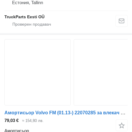
Естония, Tallinn
TruckParts Eesti OÜ
Амортисьор Volvo FM (01.13-) 22070285 за влекач Volvo FH, FM, FMX-4 series (2013-)
79,03 €
≈ 154,80 лв.
Амортисьор