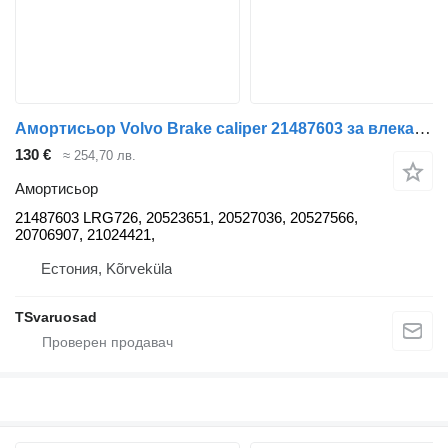
Амортисьор Volvo Brake caliper 21487603 за влекач Volvo FH
130 €
≈ 254,70 лв.
Амортисьор
21487603 LRG726, 20523651, 20527036, 20527566,
20706907, 21024421,
Естония, Kõrveküla
TSvaruosad