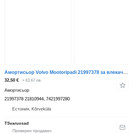
Амортисьор Volvo Mootoripadi 21997378 за влекач Volvo FH
32,50 €
≈ 63,67 лв.
Амортисьор
21997378 21810944, 7421997280
Естония, Kõrveküla
TSvaruosad