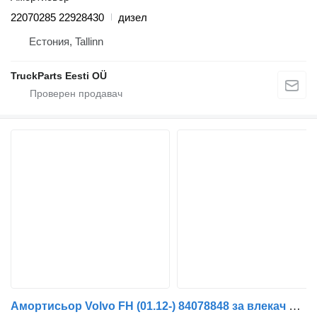
22070285 22928430
дизел
Естония, Tallinn
TruckParts Eesti OÜ
Амортисьор Volvo FH (01.12-) 84078848 за влекач Volvo FH, FM, FMX-4 series (2013-)