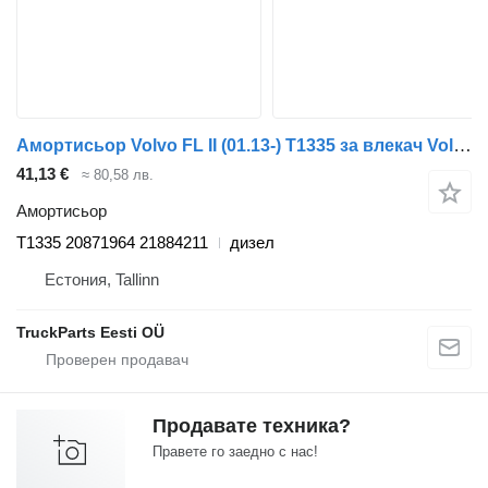
Амортисьор Volvo FL II (01.13-) T1335 за влекач Volvo FL, FE (2013-)
41,13 €
≈ 80,58 лв.
Амортисьор
T1335 20871964 21884211
дизел
Естония, Tallinn
TruckParts Eesti OÜ
Продавате техника?
Правете го заедно с нас!