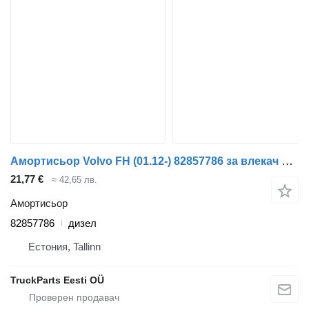
Амортисьор Volvo FH (01.12-) 82857786 за влекач Volvo FH, FM, FMX-4 series (2013-)
21,77 €
≈ 42,65 лв.
Амортисьор
82857786
дизел
Естония, Tallinn
TruckParts Eesti OÜ