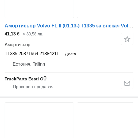
Амортисьор Volvo FL II (01.13-) T1335 за влекач Volvo FL, FE (2013-)
41,13 €
≈ 80,58 лв.
Амортисьор
T1335 20871964 21884211
дизел
Естония, Tallinn
TruckParts Eesti OÜ