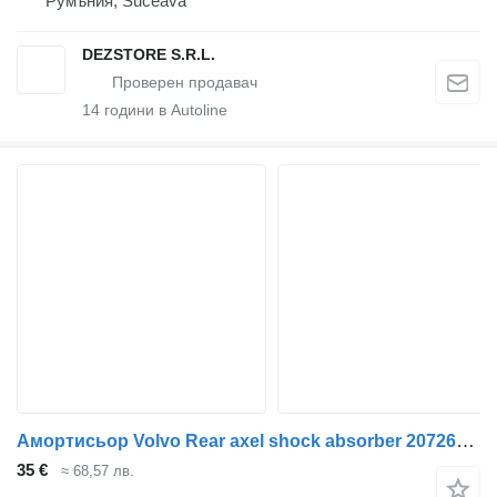
Румъния, Suceava
DEZSTORE S.R.L.
14
години в Autoline
Амортисьор Volvo Rear axel shock absorber 20726482 за влекач Volvo FE-280
35 €
≈ 68,57 лв.