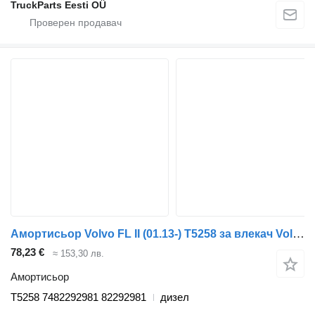
TruckParts Eesti OÜ
Амортисьор Volvo FL II (01.13-) T5258 за влекач Volvo FL, FE (2013-)
78,23 €
≈ 153,30 лв.
Амортисьор
T5258 7482292981 82292981
дизел