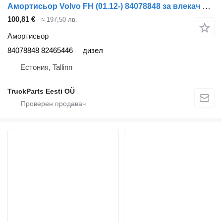
Амортисьор Volvo FH (01.12-) 84078848 за влекач Volvo FH, FM, FMX-4 series (2013-)
100,81 €
≈ 197,50 лв.
Амортисьор
84078848 82465446
дизел
Естония, Tallinn
TruckParts Eesti OÜ