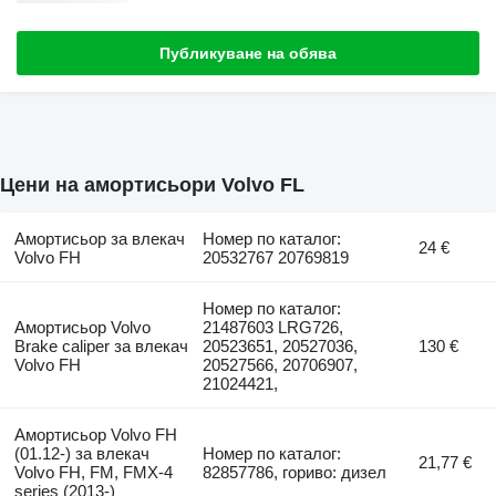
Публикуване на обява
Цени на амортисьори Volvo FL
Амортисьор за влекач
Номер по каталог:
24 €
Volvo FH
20532767 20769819
Номер по каталог:
Амортисьор Volvo
21487603 LRG726,
Brake caliper за влекач
20523651, 20527036,
130 €
Volvo FH
20527566, 20706907,
21024421,
Амортисьор Volvo FH
(01.12-) за влекач
Номер по каталог:
21,77 €
Volvo FH, FM, FMX-4
82857786, гориво: дизел
series (2013-)