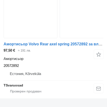
Амортисьор Volvo Rear axel spring 20572892 за влекач Volvo FL240
97,50 €
≈ 191 лв.
Амортисьор
20572892
Естония, Kõrveküla
TSvaruosad