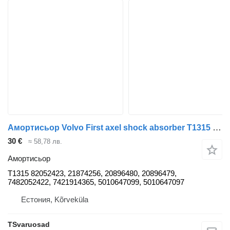
Амортисьор Volvo First axel shock absorber T1315 за влекач Volvo FL280
30 €
≈ 58,78 лв.
Амортисьор
T1315 82052423, 21874256, 20896480, 20896479,
7482052422, 7421914365, 5010647099, 5010647097
Естония, Kõrveküla
TSvaruosad