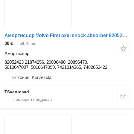
Амортисьор Volvo First axel shock absorber 82052423 за влекач Volvo FL280
30 €
≈ 58,78 лв.
Амортисьор
82052423 21874256, 20896480, 20896479,
5010647097, 5010647099, 7421914365, 7482052422
Естония, Kõrveküla
TSvaruosad