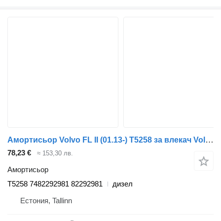
Амортисьор Volvo FL II (01.13-) T5258 за влекач Volvo FL, FE (2013-)
78,23 €
≈ 153,30 лв.
Амортисьор
T5258 7482292981 82292981
дизел
Естония, Tallinn