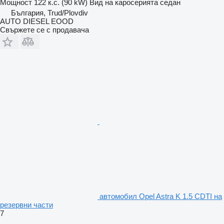
Мощност
122 к.с. (90 kW)
Вид на каросерията
седан
България, Trud/Plovdiv
AUTO DIESEL EOOD
Свържете се с продавача
автомобил Opel Astra K 1.5 CDTI на
резервни части
7