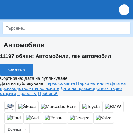
Автомобили
11197 обяви:
Автомобили, лек автомобил
Филтър
Сортиране
:
Дата на публикуване
Дата на публикуване
Първо скъпите
Първо евтините
Дата на
производство - първо новите
Дата на производство - първо
старите
Пробег ⬊
Пробег ⬈
Всички