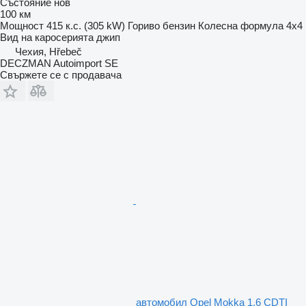
Състояние
нов
100 км
Мощност
415 к.с. (305 kW)
Гориво
бензин
Колесна формула
4x4
Вид на каросерията
джип
Чехия, Hřebeč
DECZMAN Autoimport SE
Свържете се с продавача
автомобил Opel Mokka 1.6 CDTI