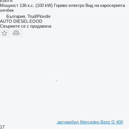
Euro 6
Мощност
136 к.с. (100 kW)
Гориво
електро
Вид на каросерията
хечбек
България, Trud/Plovdiv
AUTO DIESEL EOOD
Свържете се с продавача
автомобил Mercedes-Benz G 400
17