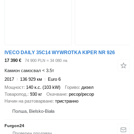
IVECO DAILY 35C14 WYWROTKA KIPER NR 926
17 390 €
74 900 PLN
≈ 34 080 лв.
Камион самосвал < 3.5т
2017
136 929 км
Euro 6
Мощност
140 к.с. (103 kW)
Гориво
дизел
Товаропод.
930 кг
Окачване
ресор/ресор
Начин на разтоварване
тристранно
Полша, Bielsko-Biała
Furgon24