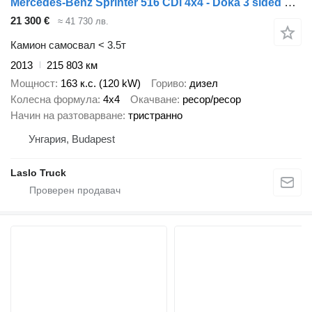
Mercedes-Benz Sprinter 516 CDi 4x4 - Doka 3 sided Tipper
21 300 €
≈ 41 730 лв.
Камион самосвал < 3.5т
2013
215 803 км
Мощност
163 к.с. (120 kW)
Гориво
дизел
Колесна формула
4x4
Окачване
ресор/ресор
Начин на разтоварване
тристранно
Унгария, Budapest
Laslo Truck