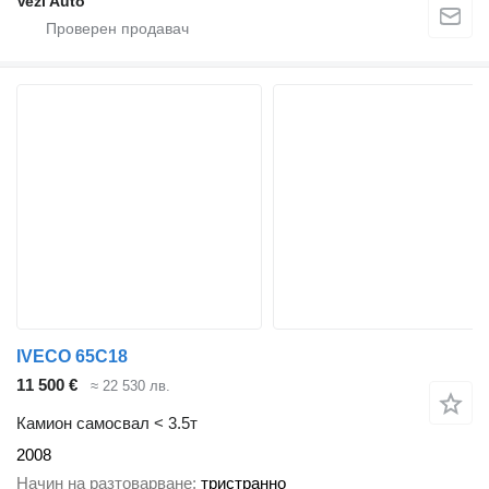
Vezi Auto
IVECO 65C18
11 500 €
≈ 22 530 лв.
Камион самосвал < 3.5т
2008
Начин на разтоварване
тристранно