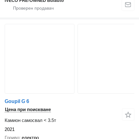
IVECO PRE-OWNED Bulauto
Goupil G 6
Цена при поискване
Камион самосвал < 3.5т
2021
Гориво
електро