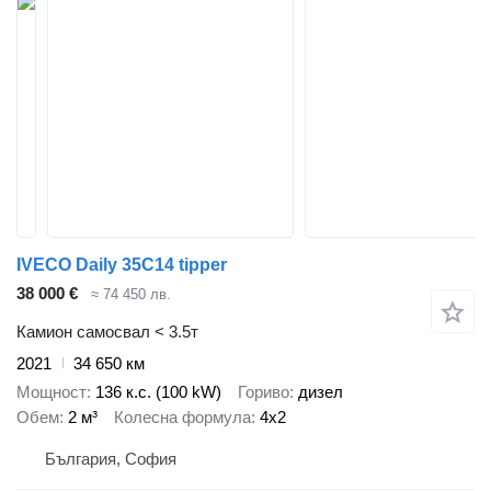
IVECO Daily 35C14 tipper
38 000 €
≈ 74 450 лв.
Камион самосвал < 3.5т
2021
34 650 км
Мощност
136 к.с. (100 kW)
Гориво
дизел
Обем
2 м³
Колесна формула
4x2
България, София