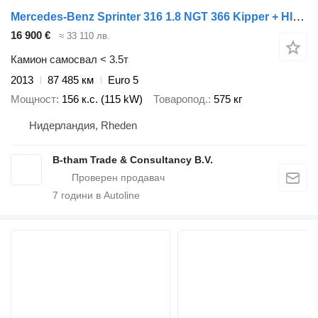
Mercedes-Benz Sprinter 316 1.8 NGT 366 Kipper + HIAB Kraan Kran Crane
16 900 €
≈ 33 110 лв.
Камион самосвал < 3.5т
2013
87 485 км
Euro 5
Мощност
156 к.с. (115 kW)
Товаропод.
575 кг
Нидерландия, Rheden
B-tham Trade & Consultancy B.V.
7
години в Autoline