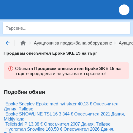
Аукциони за продажба на оборудване
Аукцио
Продавам опесъчител Epoke SKE 15 на търг
Обявата
Продавам опесъчител Epoke SKE 15 на
търг
е продадена и не участва в търсенето!
Подобни обяви
Epoke Sneplov Epoke med nyt skær
40,13 €
Опесъчител
Дания, Tølløse
Epoke SNOWLINE TSL 16
3 344 €
Опесъчител
2021
Дания,
Midtjylland
Tellefsdal P
13,38 €
Опесъчител
2007
Дания, Tølløse
Hydroman Snowline
160,50 €
Опесъчител
2026
Дания,