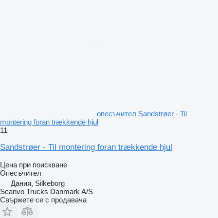
опесъчител Sandstrøer - Til
montering foran trækkende hjul
11
Sandstrøer - Til montering foran trækkende hjul
Цена при поискване
Опесъчител
Дания, Silkeborg
Scanvo Trucks Danmark A/S
Свържете се с продавача