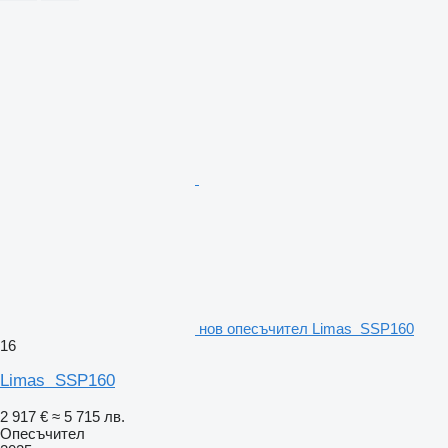
нов опесъчител Limas SSP160
16
Limas SSP160
2 917 €
≈ 5 715 лв.
Опесъчител