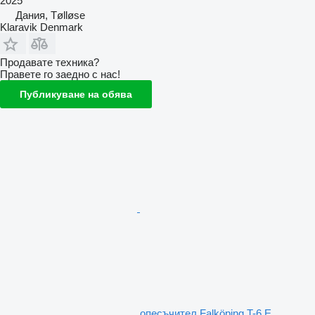
2025
Дания, Tølløse
Klaravik Denmark
Продавате техника?
Правете го заедно с нас!
Публикуване на обява
опесъчител Falköping T-6 E