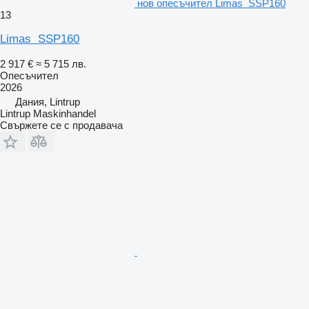
нов опесъчител Limas SSP160
13
Limas SSP160
2 917 €
≈ 5 715 лв.
Опесъчител
2026
Дания, Lintrup
Lintrup Maskinhandel
Свържете се с продавача