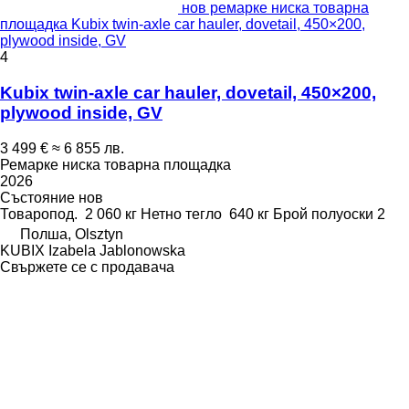
нов ремарке ниска товарна
площадка Kubix twin-axle car hauler, dovetail, 450×200,
plywood inside, GV
4
Kubix twin-axle car hauler, dovetail, 450×200,
plywood inside, GV
3 499 €
≈ 6 855 лв.
Ремарке ниска товарна площадка
2026
Състояние
нов
Товаропод.
2 060 кг
Нетно тегло
640 кг
Брой полуоски
2
Полша, Olsztyn
KUBIX Izabela Jablonowska
Свържете се с продавача