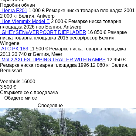
Подобни обяви
Henra F201
1 000 €
Ремарке ниска товарна площадка
2001
2 000 кг
Белгия, Antwerp
Нов Vlemmix Model E
2 000 €
Ремарке ниска товарна
площадка
2026
нов
Белгия, Antwerp
GHEYSEN&VERPOORT DIEPLADER
16 850 €
Ремарке
ниска товарна площадка
2015
ресор/ресор
Белгия,
Wingene
ATC PK 183
11 500 €
Ремарке ниска товарна площадка
2011
20 740 кг
Белгия, Meer
Mol 2 AXLES TIPPING TRAILER WITH RAMPS
12 950 €
Ремарке ниска товарна площадка
1996
12 080 кг
Белгия,
Bernissart
Veenhuis 16000
3 500 €
Свържете се с продавача
Обадете ми се
Споделяне