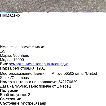
Продадено
Искане за повече снимки
1/5
Марка:
Veenhuis
Модел:
16000
Вид:
ремарке ниска товарна площадка
Първа регистрация:
1981
Местонахождение:
Белгия
Antwerp
6502 км to "United
States/Columbus"
Номер в каталога на продавача:
342176629
Дата на публикуване:
повече от 1 месец
Полуоски
Брой полуоски:
2
Състояние
Състояние:
употребявани