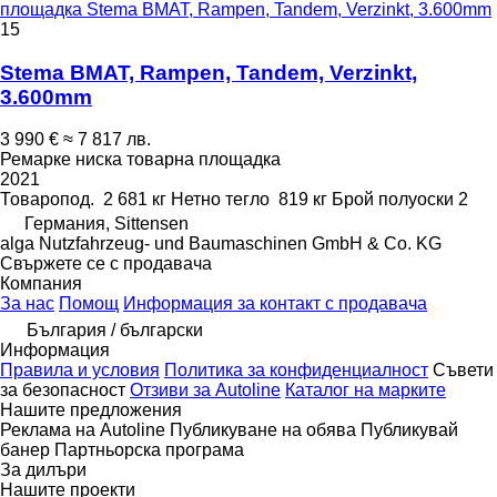
площадка Stema BMAT, Rampen, Tandem, Verzinkt, 3.600mm
15
Stema BMAT, Rampen, Tandem, Verzinkt,
3.600mm
3 990 €
≈ 7 817 лв.
Ремарке ниска товарна площадка
2021
Товаропод.
2 681 кг
Нетно тегло
819 кг
Брой полуоски
2
Германия, Sittensen
alga Nutzfahrzeug- und Baumaschinen GmbH & Co. KG
Свържете се с продавача
Компания
За нас
Помощ
Информация за контакт с продавача
България / български
Информация
Правила и условия
Политика за конфиденциалност
Съвети
за безопасност
Отзиви за Autoline
Каталог на марките
Нашите предложения
Реклама на Autoline
Публикуване на обява
Публикувай
банер
Партньорска програма
За дилъри
Нашите проекти