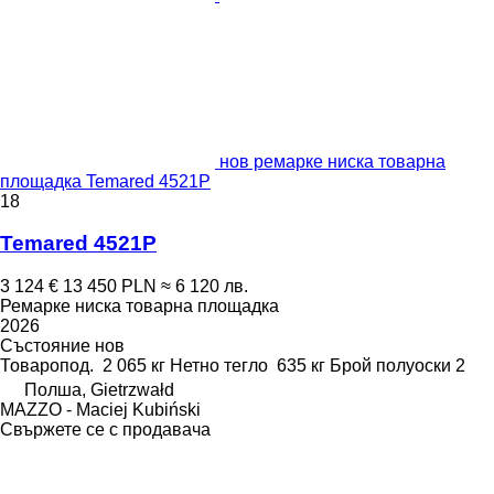
нов ремарке ниска товарна
площадка Temared 4521P
18
Temared 4521P
3 124 €
13 450 PLN
≈ 6 120 лв.
Ремарке ниска товарна площадка
2026
Състояние
нов
Товаропод.
2 065 кг
Нетно тегло
635 кг
Брой полуоски
2
Полша, Gietrzwałd
MAZZO - Maciej Kubiński
Свържете се с продавача