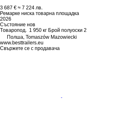
3 687 €
≈ 7 224 лв.
Ремарке ниска товарна площадка
2026
Състояние
нов
Товаропод.
1 950 кг
Брой полуоски
2
Полша, Tomaszów Mazowiecki
www.besttrailers.eu
Свържете се с продавача