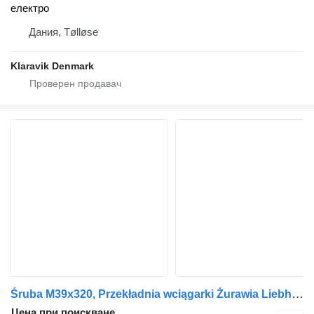
електро
Дания, Tølløse
Klaravik Denmark
Śruba M39x320, Przekładnia wciągarki Żurawia Liebherr 71 EC Liebherr 71 EC за оборудване
Цена при поискване