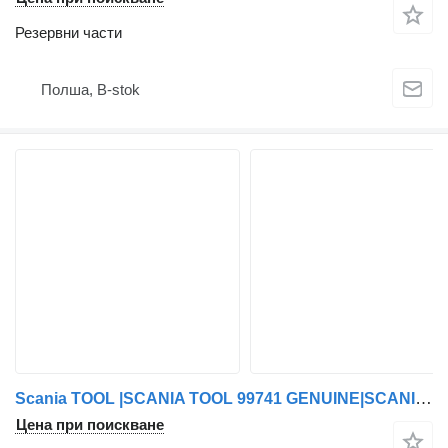
Резервни части
Полша, B-stok
Scania TOOL |SCANIA TOOL 99741 GENUINE|SCANIA TOOL GENUINE 99471|99471-1|99471-2 за Scania
Цена при поискване