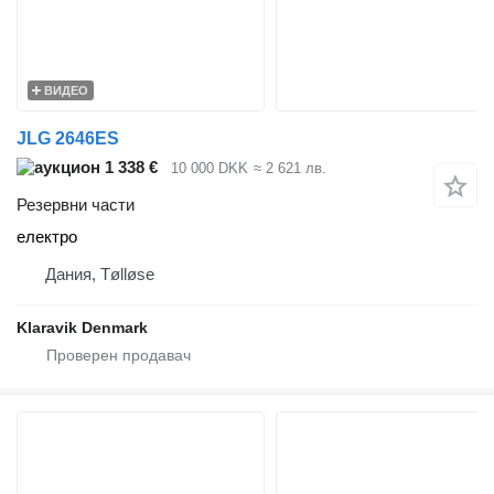
ВИДЕО
JLG 2646ES
1 338 €
10 000 DKK
≈ 2 621 лв.
Резервни части
електро
Дания, Tølløse
Klaravik Denmark