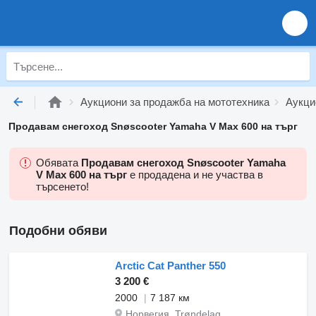
Аукциони за продажба на мототехника
Аукци
Продавам снегоход Snøscooter Yamaha V Max 600 на търг
Обявата
Продавам снегоход Snøscooter Yamaha
V Max 600 на търг
е продадена и не участва в
търсенето!
Подобни обяви
Arctic Cat Panther 550
3 200 €
2000
7 187 км
Норвегия, Trøndelag