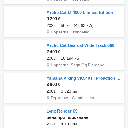
Arctic Cat M 4000 Limited Edition
9 200 €
2022
58 к.с. (42.63 kW)
Норвегия, Trøndelag
Arctic Cat Bearcat Wide Track 660
2 400 €
2005
10 194 км
Норвегия, Sogn Og Fjordane
Yamaha Viking VK540 III Proaction Plus Schneemobil Snowmobile Skidoo
3 900 €
2001
8 323 км
Германия, Wendelstein
Lynx Renger 69
цена при поискване
2021
4 700 км