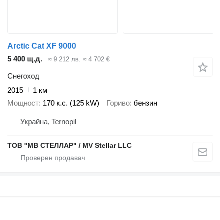
Arctic Cat XF 9000
5 400 щ.д.
≈ 9 212 лв.
≈ 4 702 €
Снегоход
2015
1 км
Мощност
170 к.с. (125 kW)
Гориво
бензин
Украйна, Ternopil
ТОВ "МВ СТЕЛЛАР" / MV Stellar LLC