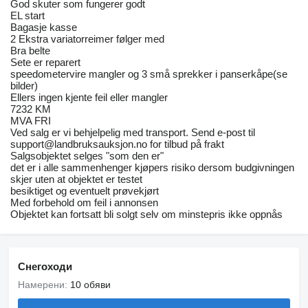
God skuter som fungerer godt
EL start
Bagasje kasse
2 Ekstra variatorreimer følger med
Bra belte
Sete er reparert
speedometervire mangler og 3 små sprekker i panserkåpe(se
bilder)
Ellers ingen kjente feil eller mangler
7232 KM
MVA FRI
Ved salg er vi behjelpelig med transport. Send e-post til
support@landbruksauksjon.no for tilbud på frakt
Salgsobjektet selges "som den er"
det er i alle sammenhenger kjøpers risiko dersom budgivningen
skjer uten at objektet er testet
besiktiget og eventuelt prøvekjørt
Med forbehold om feil i annonsen
Objektet kan fortsatt bli solgt selv om minstepris ikke oppnås
Снегоходи
Намерени:
10 обяви