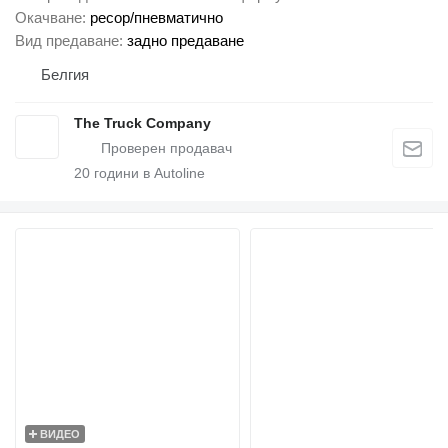
Окачване
ресор/пневматично
Вид предаване
задно предаване
Белгия
The Truck Company
20
години в Autoline
ВИДЕО