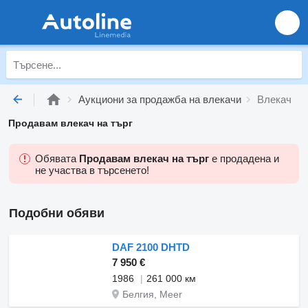
Аукциони за продажба на влекачи
Влекач
Продавам влекач на търг
Обявата
Продавам влекач на търг
е продадена и
не участва в търсенето!
Подобни обяви
DAF 2100 DHTD
7 950 €
1986
261 000 км
Белгия, Meer