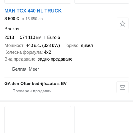
MAN TGX 440 NL TRUCK
8 500 €
≈ 16 650 лв.
Влекач
2013
974 110 км
Euro 6
Мощност
440 к.с. (323 kW)
Гориво
дизел
Колесна формула
4x2
Вид предаване
задно предаване
Белгия, Meer
GA den Otter bedrijfsauto’s BV