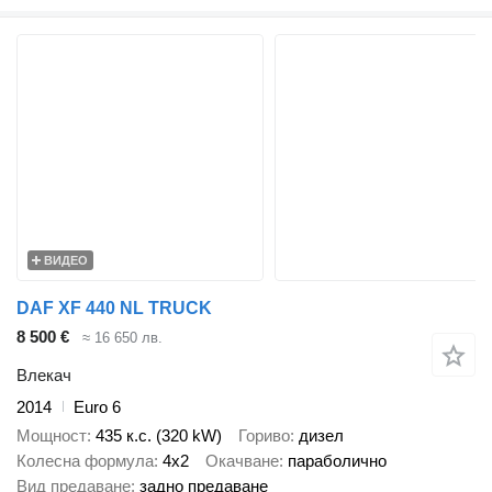
ВИДЕО
DAF XF 440 NL TRUCK
8 500 €
≈ 16 650 лв.
Влекач
2014
Euro 6
Мощност
435 к.с. (320 kW)
Гориво
дизел
Колесна формула
4x2
Окачване
параболично
Вид предаване
задно предаване