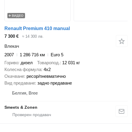
ВИДЕО
Renault Premium 410 manual
7 300 €
≈ 14 300 лв.
Влекач
2007
1 286 716 км
Euro 5
Гориво
дизел
Товаропод.
12 031 кг
Колесна формула
4x2
Окачване
ресор/пневматично
Вид предаване
задно предаване
Белгия, Bree
Smeets & Zonen