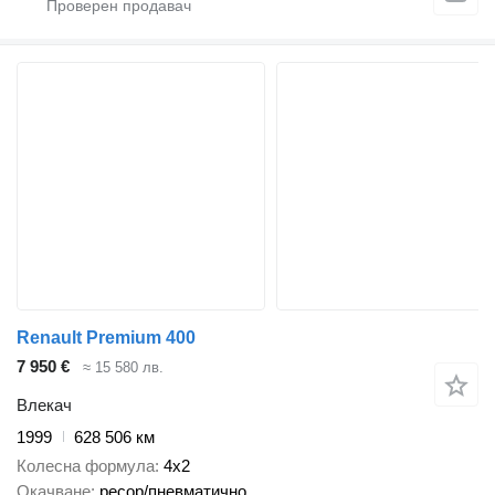
Renault Premium 400
7 950 €
≈ 15 580 лв.
Влекач
1999
628 506 км
Колесна формула
4x2
Окачване
ресор/пневматично