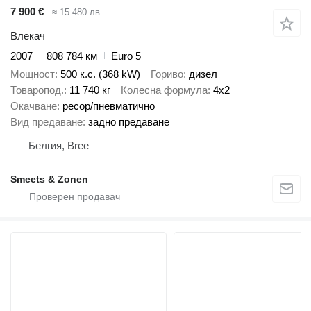
7 900 €
≈ 15 480 лв.
Влекач
2007
808 784 км
Euro 5
Мощност
500 к.с. (368 kW)
Гориво
дизел
Товаропод.
11 740 кг
Колесна формула
4x2
Окачване
ресор/пневматично
Вид предаване
задно предаване
Белгия, Bree
Smeets & Zonen