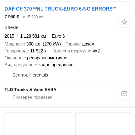
DAF CF 370 **NL TRUCK-EURO 6-NO ERRORS**
7 950 €
≈ 15 580 лв.
Влекач
2015
1 128 581 км
Euro 6
Мощност
368 к.с. (270 kW)
Гориво
дизел
Товаропод.
11 922 кг
Колесна формула
4x2
Окачване
ресор/пневматично
Вид предаване
задно предаване
Белгия, Herentals
TLD Trucks & Vans BVBA