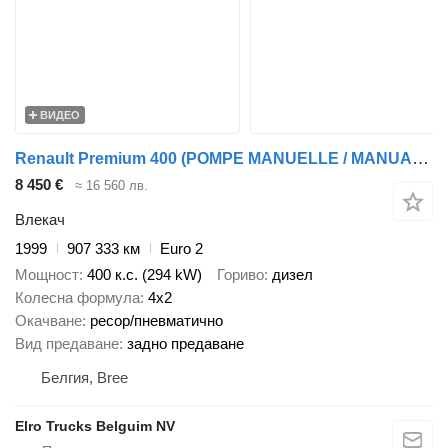
ВИДЕО
Renault Premium 400 (POMPE MANUELLE / MANUAL PUMP / BOITE MANUELLE / MAN
8 450 €
≈ 16 560 лв.
Влекач
1999
907 333 км
Euro 2
Мощност
400 к.с. (294 kW)
Гориво
дизел
Колесна формула
4x2
Окачване
ресор/пневматично
Вид предаване
задно предаване
Белгия, Bree
Elro Trucks Belguim NV