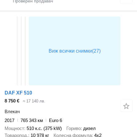
DAF XF 510
8 750 €
≈ 17 140 лв.
Влекач
2017
765 343 км
Euro 6
Мощност
510 к.с. (375 kW)
Гориво
дизел
Товаропод.
10 978 кг
Колесна формула
4x2