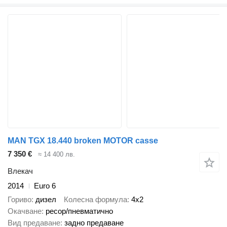
MAN TGX 18.440 broken MOTOR casse
7 350 €
≈ 14 400 лв.
Влекач
2014
Euro 6
Гориво
дизел
Колесна формула
4x2
Окачване
ресор/пневматично
Вид предаване
задно предаване