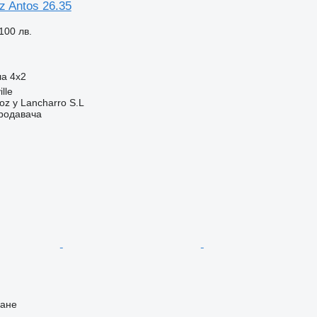
 Antos 26.35
100 лв.
ла
4x2
lle
oz y Lancharro S.L
продавача
ване