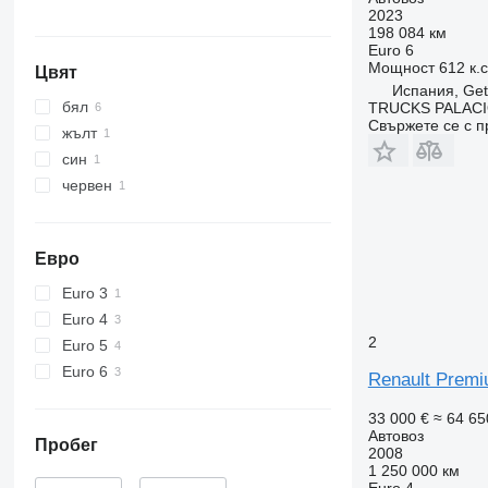
2023
198 084 км
Euro 6
Мощност
612 к.
Цвят
Испания, Get
бял
TRUCKS PALAC
Свържете се с 
жълт
син
червен
Евро
Euro 3
Euro 4
2
Euro 5
Euro 6
Renault Premi
33 000 €
≈ 64 65
Автовоз
Пробег
2008
1 250 000 км
Euro 4