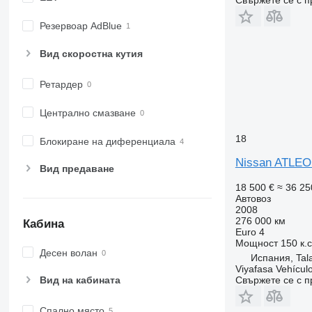
Резервоар AdBlue
Вид скоростна кутия
Ретардер
Централно смазване
18
Блокиране на диференциала
Nissan ATLEO
Вид предаване
18 500 €
≈ 36 25
Автовоз
2008
276 000 км
Кабина
Euro 4
Мощност
150 к.
Десен волан
Испания, Tala
Viyafasa Vehículo
Свържете се с 
Вид на кабината
Спално място