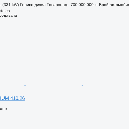
с. (331 kW)
Гориво
дизел
Товаропод.
700 000 000 кг
Брой автомоби
toles
продавача
IUM 410.26
ване