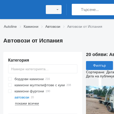
Autoline
Камиони
Автовози
Автовози от Испания
Автовози от Испания
20 обяви:
А
Категория
Филтър
Сортиране
:
Дата
Дата на публику
бордови камиони
камиони мултилифтове с куки
камиони фургони
автовози
покажи всички