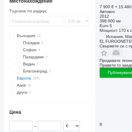
Местонахождение
7 900 €
≈ 15 480
Търсене по радиус
Автовоз
2012
398 000 км
Euro 5
Мощност
170 к.
България
Испания, Ma
EL FURGONET
Пловдив
Свържете се с 
София
Пазарджик
Продавате техн
Видин
Правете го заедн
Благоевград
Публикуване
Европа
Азия
Литва
други
Нидерландия
Япония
Полша
Китай
Украйна
Чехия
Турция
Бразилия
Цена
Германия
Румъния
8
–
Белгия