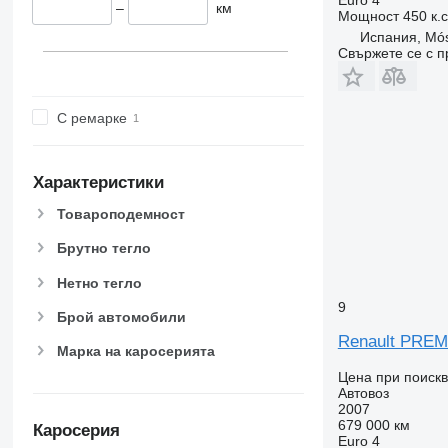
–
км
Мощност
450 к.
Испания, Mós
Свържете се с 
С ремарке
Характеристики
Товароподемност
Брутно тегло
Нетно тегло
9
Брой автомобили
Renault PREM
Марка на каросерията
Цена при поиск
Автовоз
2007
679 000 км
Каросерия
Euro 4