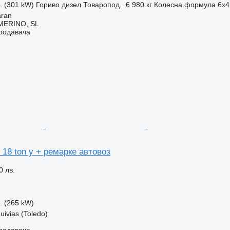
с. (301 kW)
Гориво
дизел
Товаропод.
6 980 кг
Колесна формула
6x4
aran
ERINO, SL
продавача
, 18 ton y + ремарке автовоз
0 лв.
с. (265 kW)
ivias (Toledo)
продавача