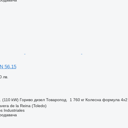
N 56.15
0 лв.
с. (110 kW)
Гориво
дизел
Товаропод.
1 760 кг
Колесна формула
4x2
vera de la Reina (Toledo)
s Industriales
продавача