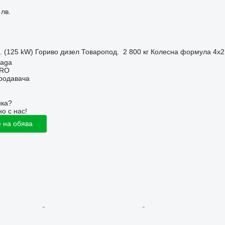
 лв.
с. (125 kW)
Гориво
дизел
Товаропод.
2 800 кг
Колесна формула
4x2
laga
ERO
продавача
ика?
о с нас!
 на обява