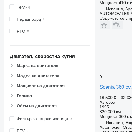
Мощност
410 к.
Теглич
Испания, Ap
AUTOMOVILES M
Свържете се с 
Падащ борд
PTO
Двигател, скоростна кутия
Марка на двигателя
Модел на двигателя
9
Мощност на двигателя
Scania 360 cv
Гориво
16 500 €
≈ 32 33
Автовоз
Обем на двигателя
1995
320 000 км
Мощност
360 к.
Филтър за твърди частици
Испания, Esqu
Automocion Ortiz
EEV
Свържете се с 