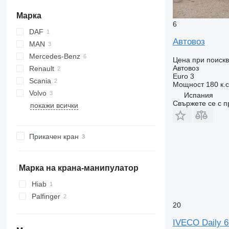
Марка
6
DAF
Автовоз
MAN
CF
Daily
Mercedes-Benz
TGA
Цена при поиск
Автовоз
Renault
TGS
Actros
Atleon
Euro 3
Scania
TGX
Antos
Premium
Мощност
180 к.
Volvo
Испания
Свържете се с 
покажи всички
FH
FL
FM
Прикачен кран
Марка на крана-манипулатор
Hiab
Palfinger
20
IVECO Daily 