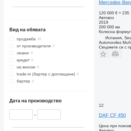
Mercedes-Benz
Унгария
Испания
120 000 €
≈ 235 
покажи всички
Seville
Автовоз
2019
Toledo
200 000 км
Вид на обявата
Móstoles
Колесна форму
Испания, Sevi
Getafe
продажба
Automoviles Muñ
Malaga
от производителя
Свържете се с 
Madrid
лизинг
Murcia
кредит
на вноски
trade-in (бартер с доплащане)
бартер
Дата на производство
12
–
DAF CF 450
Цена при поиск
Автовоз