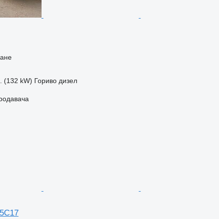
ване
с. (132 kW)
Гориво
дизел
продавача
65C17