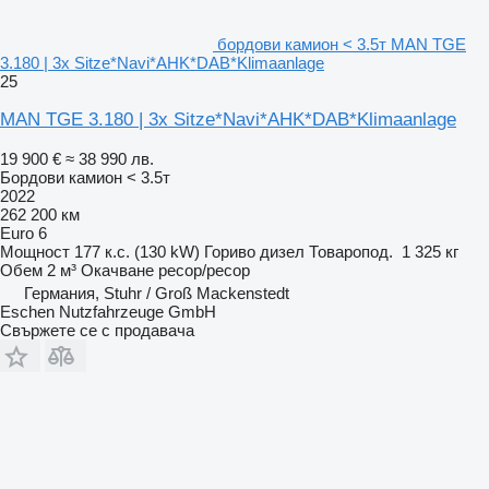
бордови камион < 3.5т MAN TGE
3.180 | 3x Sitze*Navi*AHK*DAB*Klimaanlage
25
MAN TGE 3.180 | 3x Sitze*Navi*AHK*DAB*Klimaanlage
19 900 €
≈ 38 990 лв.
Бордови камион < 3.5т
2022
262 200 км
Euro 6
Мощност
177 к.с. (130 kW)
Гориво
дизел
Товаропод.
1 325 кг
Обем
2 м³
Окачване
ресор/ресор
Германия, Stuhr / Groß Mackenstedt
Eschen Nutzfahrzeuge GmbH
Свържете се с продавача