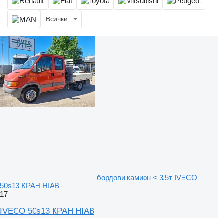
Всички
бордови камион < 3.5т IVECO
50s13 КРАН HIAB
17
IVECO 50s13 КРАН HIAB