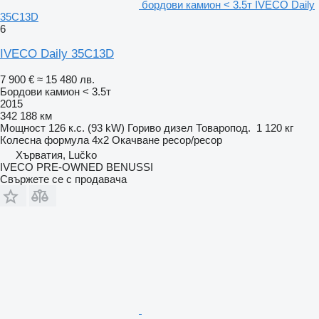
бордови камион < 3.5т IVECO Daily
35C13D
6
IVECO Daily 35C13D
7 900 €
≈ 15 480 лв.
Бордови камион < 3.5т
2015
342 188 км
Мощност
126 к.с. (93 kW)
Гориво
дизел
Товаропод.
1 120 кг
Колесна формула
4x2
Окачване
ресор/ресор
Хърватия, Lučko
IVECO PRE-OWNED BENUSSI
Свържете се с продавача