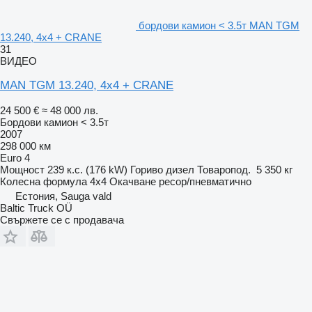
бордови камион < 3.5т MAN TGM
13.240, 4x4 + CRANE
31
ВИДЕО
MAN TGM 13.240, 4x4 + CRANE
24 500 €
≈ 48 000 лв.
Бордови камион < 3.5т
2007
298 000 км
Euro 4
Мощност
239 к.с. (176 kW)
Гориво
дизел
Товаропод.
5 350 кг
Колесна формула
4x4
Окачване
ресор/пневматично
Естония, Sauga vald
Baltic Truck OÜ
Свържете се с продавача