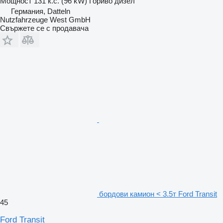
Мощност
131 к.с. (96 kW)
Гориво
дизел
Германия, Datteln
Nutzfahrzeuge West GmbH
Свържете се с продавача
бордови камион < 3.5т Ford Transit
45
Ford Transit