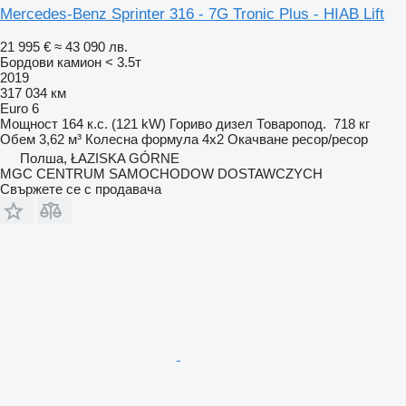
Mercedes-Benz Sprinter 316 - 7G Tronic Plus - HIAB Lift
21 995 €
≈ 43 090 лв.
Бордови камион < 3.5т
2019
317 034 км
Euro 6
Мощност
164 к.с. (121 kW)
Гориво
дизел
Товаропод.
718 кг
Обем
3,62 м³
Колесна формула
4x2
Окачване
ресор/ресор
Полша, ŁAZISKA GÓRNE
MGC CENTRUM SAMOCHODOW DOSTAWCZYCH
Свържете се с продавача