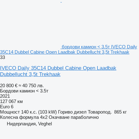
бордови камион < 3.5т IVECO Daily
35C14 Dubbel Cabine Open Laadbak Dubbellucht 3,5t Trekhaak
33
IVECO Daily 35C14 Dubbel Cabine Open Laadbak
Dubbellucht 3,5t Trekhaak
20 800 €
≈ 40 750 лв.
Бордови камион < 3.5т
2021
127 067 км
Euro 6
Мощност
140 к.с. (103 kW)
Гориво
дизел
Товаропод.
865 кг
Колесна формула
4x2
Окачване
параболично
Нидерландия, Veghel