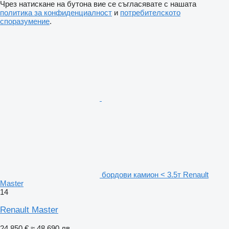
Чрез натискане на бутона вие се съгласявате с нашата
политика за конфиденциалност
и
потребителското
споразумение
.
бордови камион < 3.5т Renault
Master
14
Renault Master
24 850 €
≈ 48 690 лв.