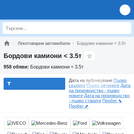
Лекотоварни автомобили
Бордови камиони < 3.5т
Бордови камиони < 3.5т
958 обяви:
Бордови камиони < 3.5т
Дата на публикуване
Първо
скъпите
Първо евтините
Дата
на производство - първо
новите
Дата на производство
- първо старите
Пробег ⬊
Пробег ⬈