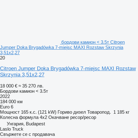
бордови камион < 3.5т Citroen
Jumper Doka Brygadówka 7-miejsc MAXI Rozstaw Skrzynia
3,51x2,27
20
Citroen Jumper Doka Brygadówka 7-miejsc MAXI Rozstaw
Skrzynia 3,51x2,27
18 000 €
≈ 35 270 лв.
Бордови камион < 3.5т
2022
184 000 км
Euro 6
Мощност
165 к.с. (121 kW)
Гориво
дизел
Товаропод.
1 185 кг
Колесна формула
4x2
Окачване
ресор/ресор
Унгария, Budapest
Laslo Truck
Свържете се с продавача