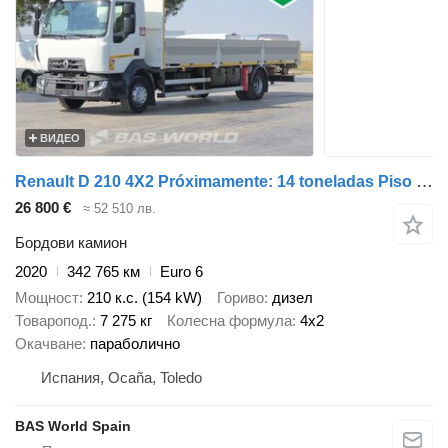
ВИДЕО
Renault D 210 4X2 Próximamente: 14 toneladas Piso abierto de 755 cm Auto
26 800 €
≈ 52 510 лв.
Бордови камион
2020
342 765 км
Euro 6
Мощност
210 к.с. (154 kW)
Гориво
дизел
Товаропод.
7 275 кг
Колесна формула
4x2
Окачване
параболично
Испания, Ocaña, Toledo
BAS World Spain