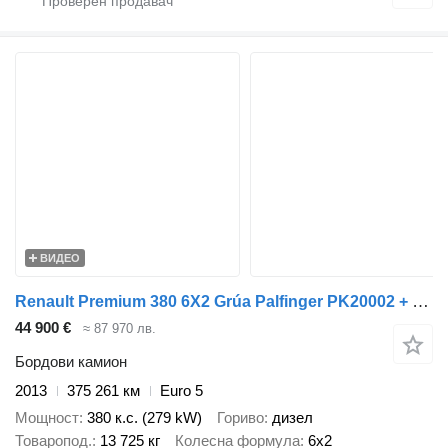
ВИДЕО
Renault Premium 380 6X2 Grúa Palfinger PK20002 + Eje Elevable y Direccio
44 900 €
≈ 87 970 лв.
Бордови камион
2013
375 261 км
Euro 5
Мощност
380 к.с. (279 kW)
Гориво
дизел
Товаропод.
13 725 кг
Колесна формула
6x2