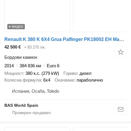
ВИДЕО
Renault K 380 K 6X4 Grua Palfinger PK18002 EH Mando Suspensión Ballestas
42 500 €
≈ 83 270 лв.
Бордови камион
2014
384 836 км
Euro 6
Мощност
380 к.с. (279 kW)
Гориво
дизел
Колесна формула
6x4
Окачване
параболично
Испания, Ocaña, Toledo
BAS World Spain