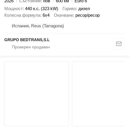
2026
Състояние
нов
600 км
Euro 6
Мощност
440 к.с. (323 kW)
Гориво
дизел
Колесна формула
6x4
Окачване
ресор/ресор
Испания, Reus (Tarragona)
GRUPO BEDTRANS,S.L