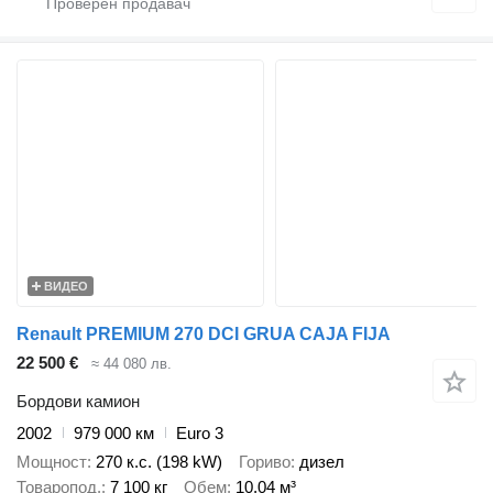
ВИДЕО
Renault PREMIUM 270 DCI GRUA CAJA FIJA
22 500 €
≈ 44 080 лв.
Бордови камион
2002
979 000 км
Euro 3
Мощност
270 к.с. (198 kW)
Гориво
дизел
Товаропод.
7 100 кг
Обем
10,04 м³