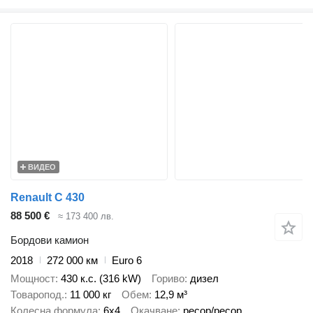
ВИДЕО
Renault C 430
88 500 €
≈ 173 400 лв.
Бордови камион
2018
272 000 км
Euro 6
Мощност
430 к.с. (316 kW)
Гориво
дизел
Товаропод.
11 000 кг
Обем
12,9 м³
Колесна формула
6x4
Окачване
ресор/ресор