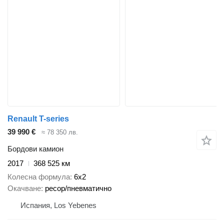
Renault T-series
39 990 €
≈ 78 350 лв.
Бордови камион
2017
368 525 км
Колесна формула
6x2
Окачване
ресор/пневматично
Испания, Los Yebenes