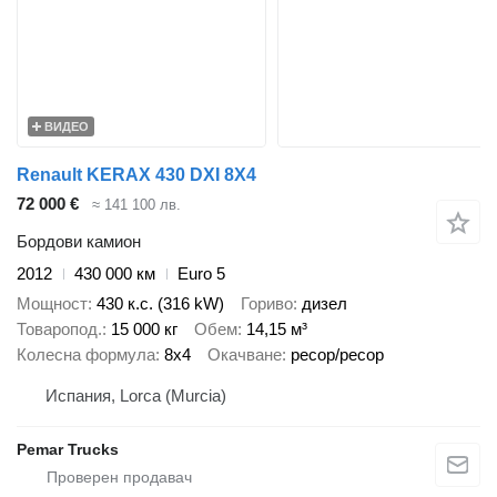
ВИДЕО
Renault KERAX 430 DXI 8X4
72 000 €
≈ 141 100 лв.
Бордови камион
2012
430 000 км
Euro 5
Мощност
430 к.с. (316 kW)
Гориво
дизел
Товаропод.
15 000 кг
Обем
14,15 м³
Колесна формула
8x4
Окачване
ресор/ресор
Испания, Lorca (Murcia)
Pemar Trucks