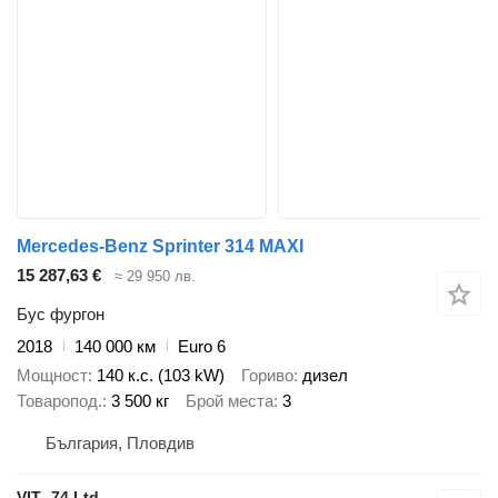
Mercedes-Benz Sprinter 314 MAXI
15 287,63 €
≈ 29 950 лв.
Бус фургон
2018
140 000 км
Euro 6
Мощност
140 к.с. (103 kW)
Гориво
дизел
Товаропод.
3 500 кг
Брой места
3
България, Пловдив
VIT -74 Ltd.