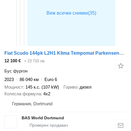
Fiat Scudo 144pk L2H1 Klima Tempomat Parkensensoren Euro6 L2 A/C Crui
12 100 €
≈ 23 710 лв.
Бус фургон
2023
86 040 км
Euro 6
Мощност
145 к.с. (107 kW)
Гориво
дизел
Колесна формула
4x2
Германия, Dortmund
BAS World Dortmund