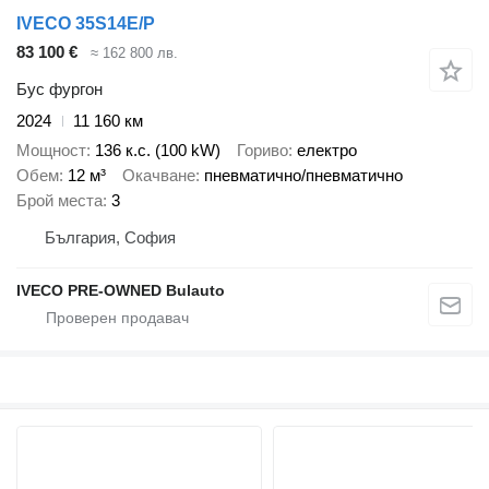
IVECO 35S14E/P
83 100 €
≈ 162 800 лв.
Бус фургон
2024
11 160 км
Мощност
136 к.с. (100 kW)
Гориво
електро
Обем
12 м³
Окачване
пневматично/пневматично
Брой места
3
България, София
IVECO PRE-OWNED Bulauto