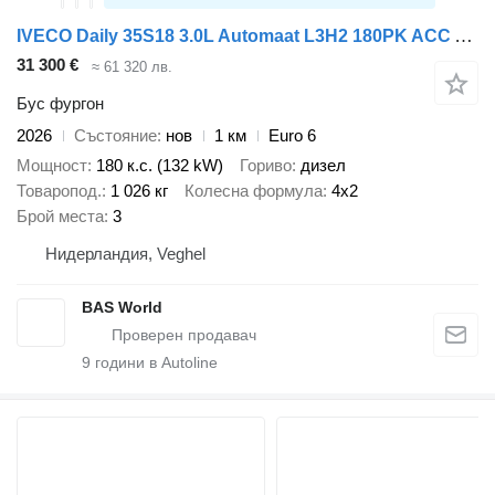
IVECO Daily 35S18 3.0L Automaat L3H2 180PK ACC Airco Cruise Camera Par
31 300 €
≈ 61 320 лв.
Бус фургон
2026
Състояние
нов
1 км
Euro 6
Мощност
180 к.с. (132 kW)
Гориво
дизел
Товаропод.
1 026 кг
Колесна формула
4x2
Брой места
3
Нидерландия, Veghel
BAS World
9
години в Autoline