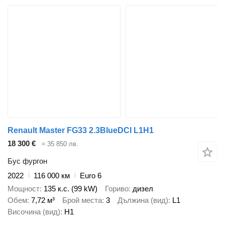
Renault Master FG33 2.3BlueDCI L1H1
18 300 €
≈ 35 850 лв.
Бус фургон
2022
116 000 км
Euro 6
Мощност
135 к.с. (99 kW)
Гориво
дизел
Обем
7,72 м³
Брой места
3
Дължина (вид)
L1
Височина (вид)
H1