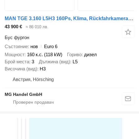
MAN TGE 3.160 L5H3 160Ps, Klima, Rückfahrkamera, Automatik
43 900 €
≈ 86 010 лв.
Бус фургон
Състояние
нов
Euro 6
Мощност
160 к.с. (118 kW)
Гориво
дизел
Брой места
3
Дължина (вид)
L5
Височина (вид)
H3
Австрия, Hörsching
MG Handel GmbH