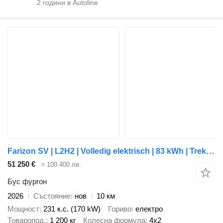
2
години в Autoline
Farizon SV | L2H2 | Volledig elektrisch | 83 kWh | Trekhaak 2.000 kg | a
51 250 €
≈ 100 400 лв.
Бус фургон
2026
Състояние
нов
10 км
Мощност
231 к.с. (170 kW)
Гориво
електро
Товаропод.
1 200 кг
Колесна формула
4x2