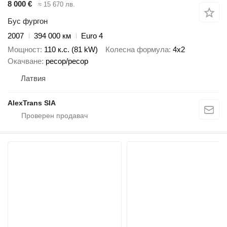
8 000 €
≈ 15 670 лв.
Бус фургон
2007
394 000 км
Euro 4
Мощност
110 к.с. (81 kW)
Колесна формула
4x2
Окачване
ресор/ресор
Латвия
AlexTrans SIA