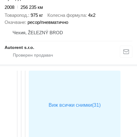
2008
256 235 км
Товаропод.
975 кг
Колесна формула
4x2
Окачване
ресор/пневматично
Чехия, ŽELEZNÝ BROD
Autorent s.r.o.