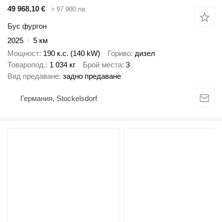
49 968,10 €
≈ 97 900 лв.
Бус фургон
2025
5 км
Мощност
190 к.с. (140 kW)
Гориво
дизел
Товаропод.
1 034 кг
Брой места
3
Вид предаване
задно предаване
Германия, Stockelsdorf