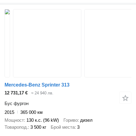
Mercedes-Benz Sprinter 313
12 731,17 €
≈ 24 940 лв.
Бус фургон
2015
365 000 км
Мощност
130 к.с. (96 kW)
Гориво
дизел
Товаропод.
3 500 кг
Брой места
3