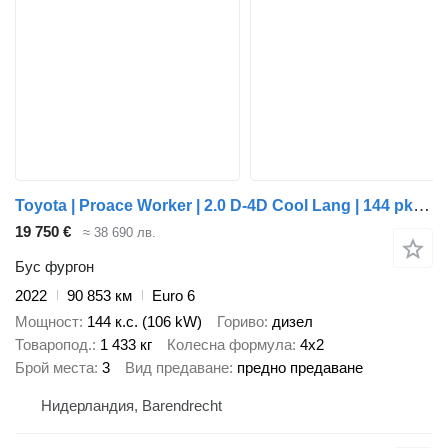
Toyota | Proace Worker | 2.0 D-4D Cool Lang | 144 pk | trekhaak | 2022
19 750 €
≈ 38 690 лв.
Бус фургон
2022
90 853 км
Euro 6
Мощност
144 к.с. (106 kW)
Гориво
дизел
Товаропод.
1 433 кг
Колесна формула
4x2
Брой места
3
Вид предаване
предно предаване
Нидерландия, Barendrecht