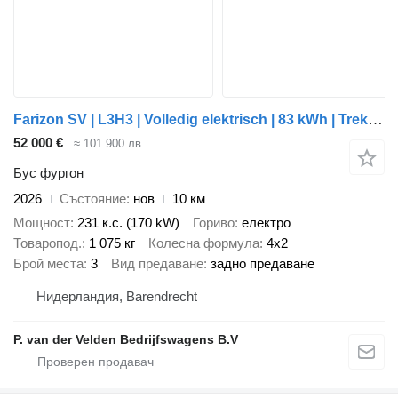
Farizon SV | L3H3 | Volledig elektrisch | 83 kWh | Trekhaak 2.000 kg | a
52 000 €
≈ 101 900 лв.
Бус фургон
2026
Състояние
нов
10 км
Мощност
231 к.с. (170 kW)
Гориво
електро
Товаропод.
1 075 кг
Колесна формула
4x2
Брой места
3
Вид предаване
задно предаване
Нидерландия, Barendrecht
P. van der Velden Bedrijfswagens B.V