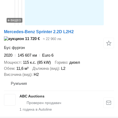
ВИДЕО
Mercedes-Benz Sprinter 2.2D L2H2
11 720 €
≈ 22 960 лв.
Бус фургон
2020
145 607 км
Euro 6
Мощност
115 к.с. (85 kW)
Гориво
дизел
Обем
11,6 м³
Дължина (вид)
L2
Височина (вид)
H2
Румъния
ABC Auctions
1
година в Autoline