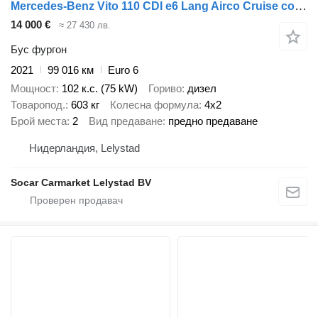
Mercedes-Benz Vito 110 CDI e6 Lang Airco Cruise control Bj: 10-2021 1e eigenaa
14 000 €
≈ 27 430 лв.
Бус фургон
2021
99 016 км
Euro 6
Мощност
102 к.с. (75 kW)
Гориво
дизел
Товаропод.
603 кг
Колесна формула
4x2
Брой места
2
Вид предаване
предно предаване
Нидерландия, Lelystad
Socar Carmarket Lelystad BV