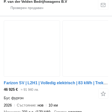
P. van der Velden Bedrijfswagens B.V
Farizon SV | L2H1 | Volledig elektrisch | 83 kWh | Trekhaak 2.000 kg | a
46 925 €
≈ 91 940 лв.
Бус фургон
2026
Състояние
нов
10 км
Мощност
231 к.с. (170 kW)
Гориво
електро