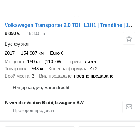
Volkswagen Transporter 2.0 TDI | L1H1 | Trendline | 150 pk |
9 850 €
≈ 19 300 лв.
Бус фургон
2017
154 987 км
Euro 6
Мощност
150 к.с. (110 kW)
Гориво
дизел
Товаропод.
948 кг
Колесна формула
4x2
Брой места
3
Вид предаване
предно предаване
Нидерландия, Barendrecht
P. van der Velden Bedrijfswagens B.V