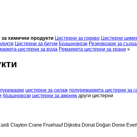
 за химични продукти
Цистерни за гориво
Цистерни циме
одукти
Цистерни за битум
Брашновози
Резервоари за съхра
аркета-цистерни за вода
Ремаркета цистерни за храни
»
укти
олуремарке
цистерни за силаж
полуремаркета цистерни за г
и
брашновози
цистерни за амоняк
други цистерни
ardi
Clayton
Crane Fruehauf
Dijkstra
Donat
Doğan Dorse
Ever