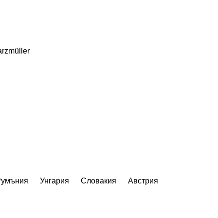
rzmüller
Румъния
Унгария
Словакия
Австрия