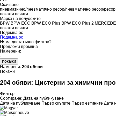
Окачване
пневматично/пневматично
ресор/пневматично
ресор/ресор
покажи всички
Марка на полуоските
BPW
BPW ECO
BPW ECO Plus
BPW ECO Plus 2
MERCEDE
покажи всички
Подемна ос
Подемна ос
Няма достатъчно филтри?
Предложи промяна
Намерени:
-
покажи
Намерени:
204 обяви
Покажи
204 обяви:
Цистерни за химични про
Филтър
Сортиране
:
Дата на публикуване
Дата на публикуване
Първо скъпите
Първо евтините
Дата 