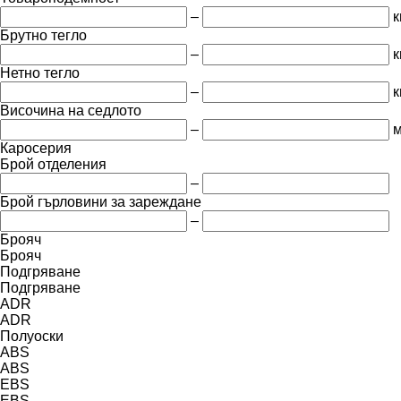
–
к
Брутно тегло
–
к
Нетно тегло
–
к
Височина на седлото
–
Каросерия
Брой отделения
–
Брой гърловини за зареждане
–
Брояч
Брояч
Подгряване
Подгряване
ADR
ADR
Полуоски
ABS
ABS
EBS
EBS