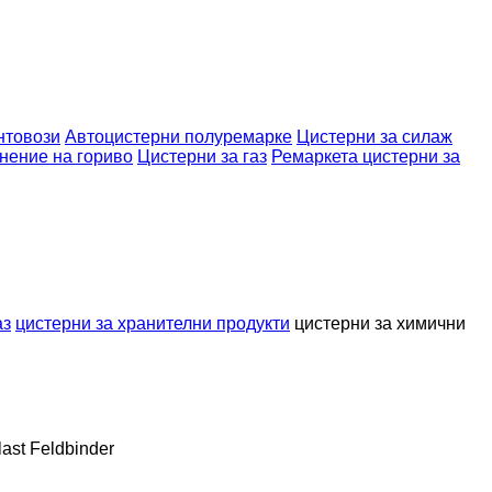
нтовози
Автоцистерни полуремарке
Цистерни за силаж
нение на гориво
Цистерни за газ
Ремаркета цистерни за
аз
цистерни за хранителни продукти
цистерни за химични
last
Feldbinder