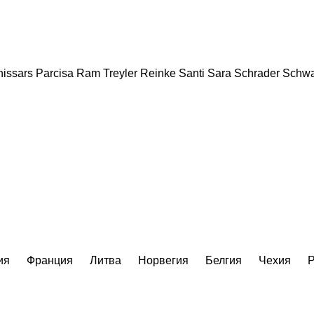
issars
Parcisa
Ram Treyler
Reinke
Santi
Sara
Schrader
Schwa
ия
Франция
Литва
Норвегия
Белгия
Чехия