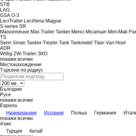
STB
LAG
GSA
O-3
LeciTrailer
Leciñena
Magyar
S-series
SR
Maisonneuve
Mas Trailer Tanker
Menci
Micansan
Mim-Mak
Pan
TS
Serin
Sinan Tanker-Treyler
Tank
Tankmobil
Titan
Van Hool
ADR
Willig
ZW-Trailer
ЭХО
покажи всички
Местонахождение
Търсене по радиус
България
Русе
покажи всички
Европа
Нидерландия
Испания
Полша
Германия
Итал
покажи всички
Азия
Турция
Китай