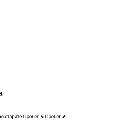
а
во старите
Пробег ⬊
Пробег ⬈