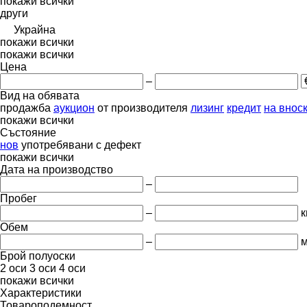
покажи всички
други
Украйна
покажи всички
покажи всички
Цена
–
Вид на обявата
продажба
аукцион
от производителя
лизинг
кредит
на внос
покажи всички
Състояние
нов
употребявани
с дефект
покажи всички
Дата на производство
–
Пробег
–
к
Обем
–
м
Брой полуоски
2 оси
3 оси
4 оси
покажи всички
Характеристики
Товароподемност