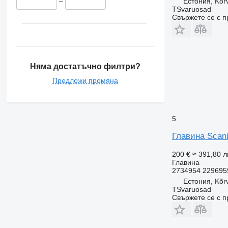
Естония, Kõr
–
TSvaruosad
Свържете се с 
Няма достатъчно филтри?
Предложи промяна
5
Главина Scani
200 €
≈ 391,80 л
Главина
2734954 229695
Естония, Kõr
TSvaruosad
Свържете се с 