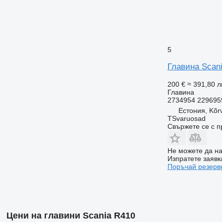
5
Главина Scani
200 €
≈ 391,80 л
Главина
2734954 229695
Естония, Kõr
TSvaruosad
Свържете се с 
Не можете да на
Изпратете заявк
Поръчай резерв
Цени на главини Scania R410