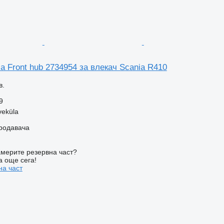
a Front hub 2734954 за влекач Scania R410
в.
9
veküla
продавача
мерите резервна част?
а още сега!
на част