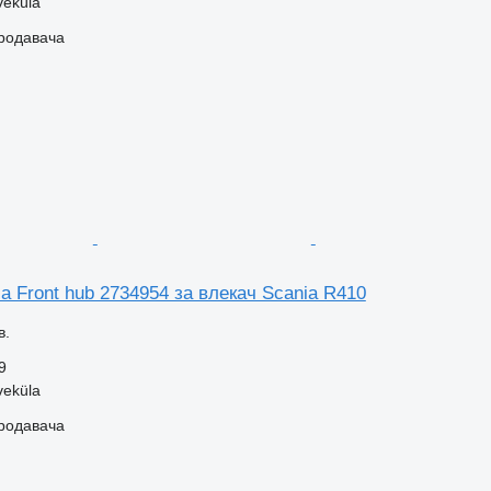
veküla
продавача
a Front hub 2734954 за влекач Scania R410
в.
9
veküla
продавача