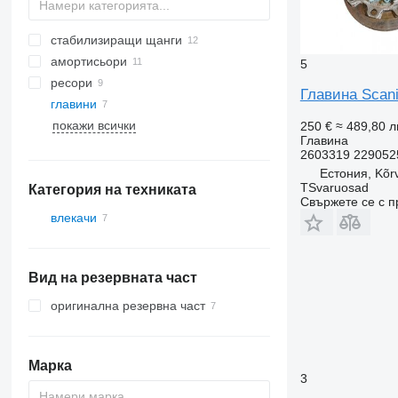
стабилизиращи щанги
амортисьори
5
ресори
Главина Scani
главини
покажи всички
250 €
≈ 489,80 л
Главина
2603319 229052
Естония, Kõr
TSvaruosad
Категория на техниката
Свържете се с 
влекачи
Вид на резервната част
оригинална резервна част
Марка
3