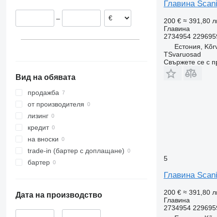
Главина Scani
–
200 €
≈ 391,80 л
Главина
2734954 229695
Естония, Kõr
TSvaruosad
Свържете се с 
Вид на обявата
продажба
от производителя
лизинг
кредит
на вноски
trade-in (бартер с доплащане)
5
бартер
Главина Scani
200 €
≈ 391,80 л
Дата на производство
Главина
2734954 229695