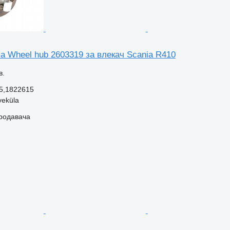
a Wheel hub 2603319 за влекач Scania R410
в.
5,1822615
veküla
продавача