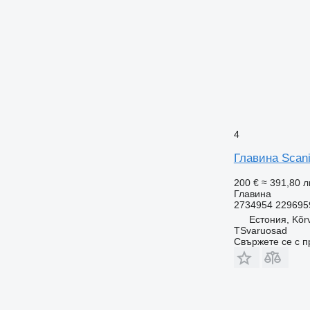
4
Главина Scani
200 €
≈ 391,80 л
Главина
2734954 229695
Естония, Kõr
TSvaruosad
Свържете се с 