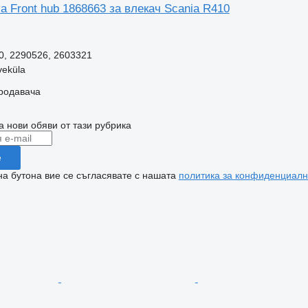
a Front hub 1868663 за влекач Scania R410
.
0, 2290526, 2603321
veküla
продавача
а нови обяви от тази рубрика
е
на бутона вие се съгласявате с нашата
политика за конфиденциалн