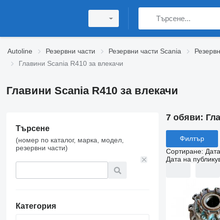
Autoline
Резервни части
Резервни части Scania
Резервн
Главини Scania R410 за влекачи
Главини Scania R410 за влекачи
7 обяви:
Гла
Търсене
Филтър
(номер по каталог, марка, модел,
резервни части)
Сортиране
:
Дата
Дата на публику
Категория