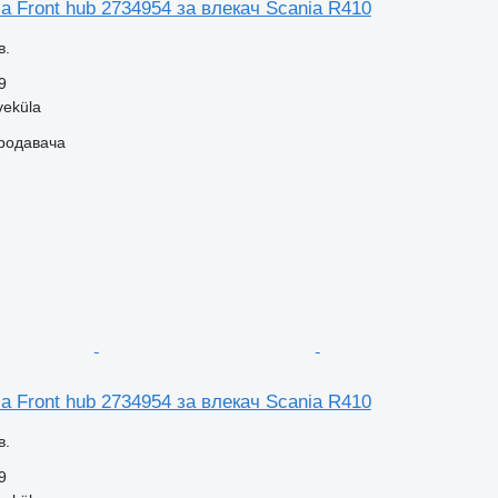
a Front hub 2734954 за влекач Scania R410
в.
9
veküla
продавача
a Front hub 2734954 за влекач Scania R410
в.
9