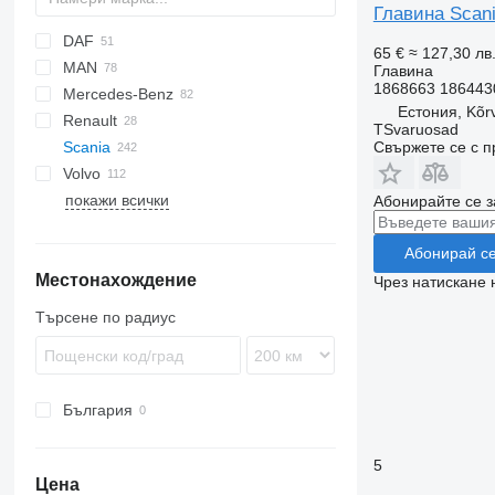
Главина Scani
DAF
65 €
≈ 127,30 лв
MAN
CF
Cargo
EuroCargo
AW
Главина
1868663 186443
Mercedes-Benz
LF
F-MAX
Stralis
F90
Естония, Kõr
Renault
XF
Trakker
L2000
Actros
TSvaruosad
Свържете се с 
Scania
XG
TGA
Antos
Magnum
Volvo
TGL
Arocs
Premium
G-series
покажи всички
TGM
Atego
P-series
FH
G400
Абонирайте се з
TGS
Axor
R-series
FL
G440
P94
TGX
Econic
FM
P230
R410
Абонирай с
Местонахождение
FMX
P380
R420
Чрез натискане 
VNL
R440
Търсене по радиус
R450
R480
R490
България
R500
R620
5
Цена