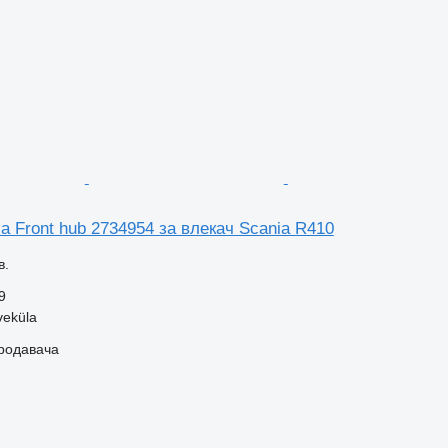
a Front hub 2734954 за влекач Scania R410
в.
9
veküla
продавача