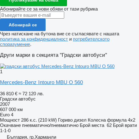
Абонирайте се за нови обяви от тази рубрика
Абонирай се
Чрез натискане на бутона вие се съгласявате с нашата
политика за конфиденциалност
и
потребителското
споразумение
.
Други марки в секцията "Градски автобуси"
1
Mercedes-Benz Intouro MBU O 560
36 810 €
≈ 72 120 лв.
Градски автобус
2007
607 000 км
Euro 4
Мощност
286 к.с. (210 kW)
Гориво
дизел
Колесна формула
4x2
Окачване
пневматично/пневматично
Брой места
62
Брой врати
1-1-0
България, гр.Харманли