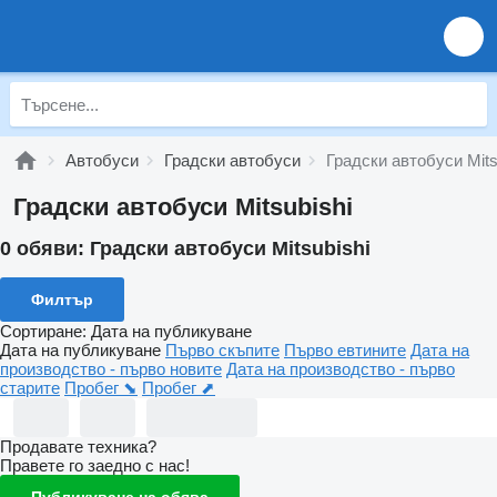
Автобуси
Градски автобуси
Градски автобуси Mits
Градски автобуси Mitsubishi
0 обяви:
Градски автобуси Mitsubishi
Филтър
Сортиране
:
Дата на публикуване
Дата на публикуване
Първо скъпите
Първо евтините
Дата на
производство - първо новите
Дата на производство - първо
старите
Пробег ⬊
Пробег ⬈
Продавате техника?
Правете го заедно с нас!
Публикуване на обява