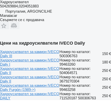
Хидроусилвател
504269884,0204051883
Португалия, ARGONCILHE
Manaiacar
Свържете се с продавача
Цени на хидроусилватели IVECO Daily
Хидроусилвател за камион IVECO
Номер по каталог:
150 €
Daily III
500306763
Хидроусилвател за камион IVECO
Номер по каталог:
180 €
Daily I
99463260
Хидроусилвател за камион IVECO
Номер по каталог:
250 €
Daily II
504064571
Хидроусилвател за камион IVECO
Номер по каталог:
250 €
Daily II
3679270304
Хидроусилвател за камион IVECO
Номер по каталог:
250 €
Daily Furgón (1989->)
99463258
Хидроусилвател за камион IVECO
Номер по каталог:
250 €
DAILY
711520187 500306763