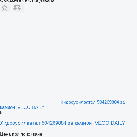
Свържете се с продавача
хидроусилвател 504269884 за
камион IVECO DAILY
5
Хидроусилвател 504269884 за камион IVECO DAILY
Цена при поискване