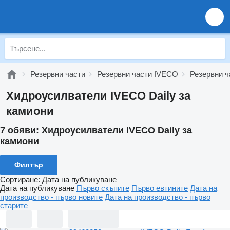
Резервни части
Резервни части IVECO
Резервни ч
Хидроусилватели IVECO Daily за
камиони
7 обяви:
Хидроусилватели IVECO Daily за
камиони
Филтър
Сортиране
:
Дата на публикуване
Дата на публикуване
Първо скъпите
Първо евтините
Дата на
производство - първо новите
Дата на производство - първо
старите