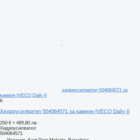
хидроусилвател 504064571 за
камион IVECO Daily II
6
Хидроусилвател 504064571 за камион IVECO Daily II
250 €
≈ 489,80 лв.
Хидроусилвател
504064571
Испания, Sant Pere Molanta, Barcelona