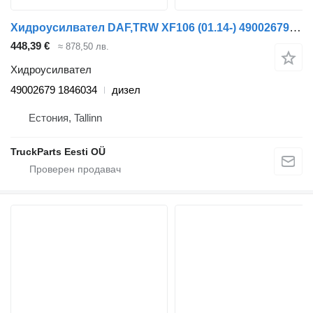
Хидроусилвател DAF,TRW XF106 (01.14-) 49002679 за влекач DAF XF106 (2014-)
448,39 €
≈ 878,50 лв.
Хидроусилвател
49002679 1846034
дизел
Естония, Tallinn
TruckParts Eesti OÜ