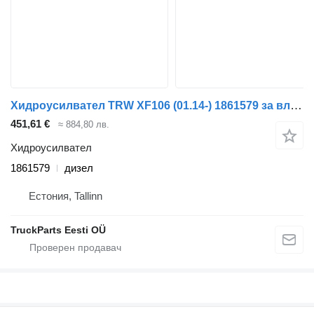
Хидроусилвател TRW XF106 (01.14-) 1861579 за влекач DAF XF106 (2014-)
451,61 €
≈ 884,80 лв.
Хидроусилвател
1861579
дизел
Естония, Tallinn
TruckParts Eesti OÜ