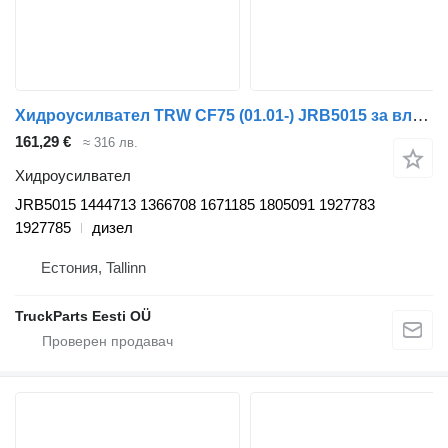
Хидроусилвател TRW CF75 (01.01-) JRB5015 за влекач DAF LF45, LF55, LF180, CF65, CF75, CF85 (2001-)
161,29 €
≈ 316 лв.
Хидроусилвател
JRB5015 1444713 1366708 1671185 1805091 1927783
1927785
дизел
Естония, Tallinn
TruckParts Eesti OÜ