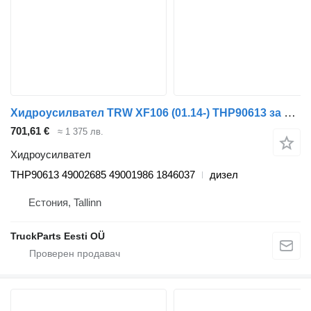
Хидроусилвател TRW XF106 (01.14-) THP90613 за влекач DAF XF106 (2014-)
701,61 €
≈ 1 375 лв.
Хидроусилвател
THP90613 49002685 49001986 1846037
дизел
Естония, Tallinn
TruckParts Eesti OÜ