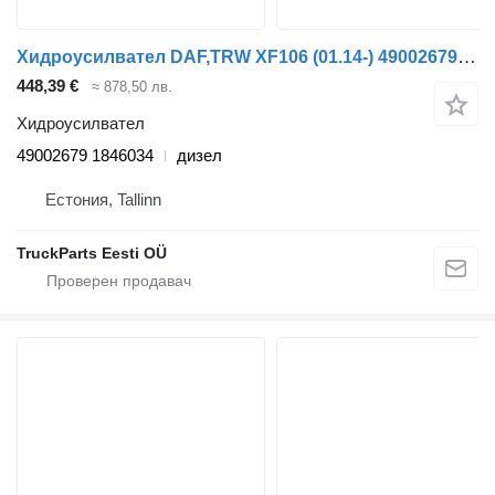
Хидроусилвател DAF,TRW XF106 (01.14-) 49002679 за влекач DAF XF106 (2014-)
448,39 €
≈ 878,50 лв.
Хидроусилвател
49002679 1846034
дизел
Естония, Tallinn
TruckParts Eesti OÜ