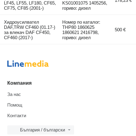
178,23 €
LF45, LF55, LF180, CF65,
KS01001075 1405256,
CF75, CF85 (2001-)
гориво: дизел
Хидроусилвател
Номер по каталог:
DAF,TRW CF460 (01.17-)
THP80 1860625
500 €
за влекач DAF CF450,
1860621 2416798,
CF460 (2017-)
гориво: дизел
Компания
За нас
Помощ
Контакти
България / български