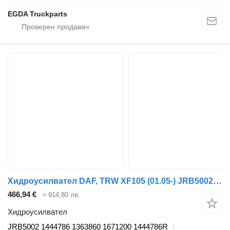
EGDA Truckparts
Хидроусилвател DAF, TRW XF105 (01.05-) JRB5002 за влекач DAF XF95, XF105 (2001-2014)
466,94 €
≈ 914,80 лв.
Хидроусилвател
JRB5002 1444786 1363860 1671200 1444786R