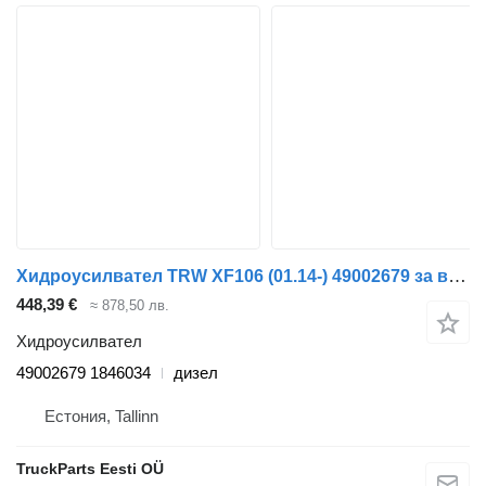
Хидроусилвател TRW XF106 (01.14-) 49002679 за влекач DAF XF106 (2014-)
448,39 €
≈ 878,50 лв.
Хидроусилвател
49002679 1846034
дизел
Естония, Tallinn
TruckParts Eesti OÜ