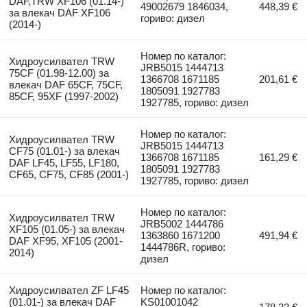
DAF,TRW XF106 (01.14-)
49002679 1846034,
448,39 €
за влекач DAF XF106
гориво: дизел
(2014-)
Номер по каталог:
Хидроусилвател TRW
JRB5015 1444713
75CF (01.98-12.00) за
1366708 1671185
201,61 €
влекач DAF 65CF, 75CF,
1805091 1927783
85CF, 95XF (1997-2002)
1927785, гориво: дизел
Номер по каталог:
Хидроусилвател TRW
JRB5015 1444713
CF75 (01.01-) за влекач
1366708 1671185
161,29 €
DAF LF45, LF55, LF180,
1805091 1927783
CF65, CF75, CF85 (2001-)
1927785, гориво: дизел
Номер по каталог:
Хидроусилвател TRW
JRB5002 1444786
XF105 (01.05-) за влекач
1363860 1671200
491,94 €
DAF XF95, XF105 (2001-
1444786R, гориво:
2014)
дизел
Хидроусилвател ZF LF45
Номер по каталог:
(01.01-) за влекач DAF
KS01001042