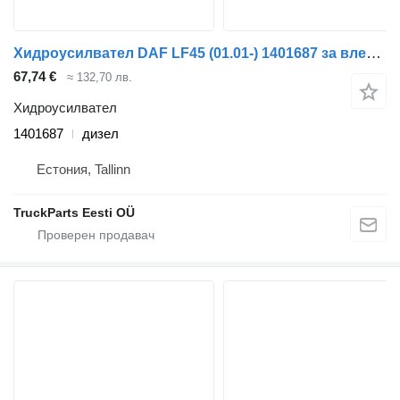
Хидроусилвател DAF LF45 (01.01-) 1401687 за влекач DAF LF45, LF55, LF180, CF65, CF75, CF85 (2001-)
67,74 €
≈ 132,70 лв.
Хидроусилвател
1401687
дизел
Естония, Tallinn
TruckParts Eesti OÜ