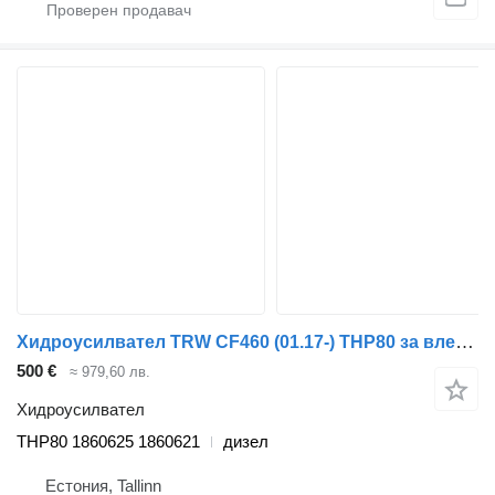
Хидроусилвател TRW CF460 (01.17-) THP80 за влекач DAF CF450, CF460 (2017-)
500 €
≈ 979,60 лв.
Хидроусилвател
THP80 1860625 1860621
дизел
Естония, Tallinn