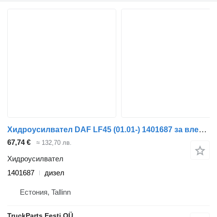
Хидроусилвател DAF LF45 (01.01-) 1401687 за влекач DAF LF45, LF55, LF180, CF65, CF75, CF85 (2001-)
67,74 €
≈ 132,70 лв.
Хидроусилвател
1401687
дизел
Естония, Tallinn
TruckParts Eesti OÜ