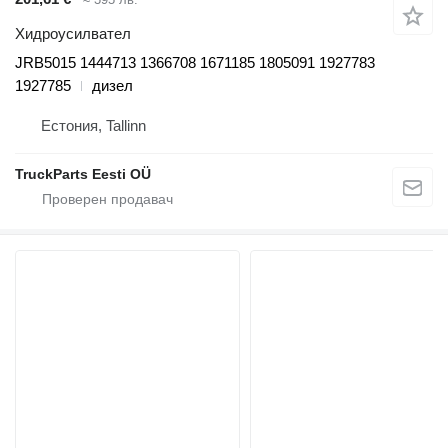
Хидроусилвател
JRB5015 1444713 1366708 1671185 1805091 1927783
1927785
дизел
Естония, Tallinn
TruckParts Eesti OÜ