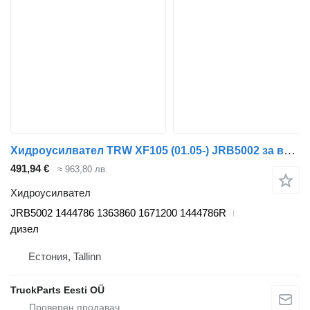
Хидроусилвател TRW XF105 (01.05-) JRB5002 за влекач DAF XF95, XF105 (2001-2014)
491,94 €
≈ 963,80 лв.
Хидроусилвател
JRB5002 1444786 1363860 1671200 1444786R
дизел
Естония, Tallinn
TruckParts Eesti OÜ