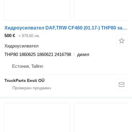
Хидроусилвател DAF,TRW CF460 (01.17-) THP80 за влекач DAF CF450, CF460 (2017-)
500 €
≈ 979,60 лв.
Хидроусилвател
THP80 1860625 1860621 2416798
дизел
Естония, Tallinn
TruckParts Eesti OÜ