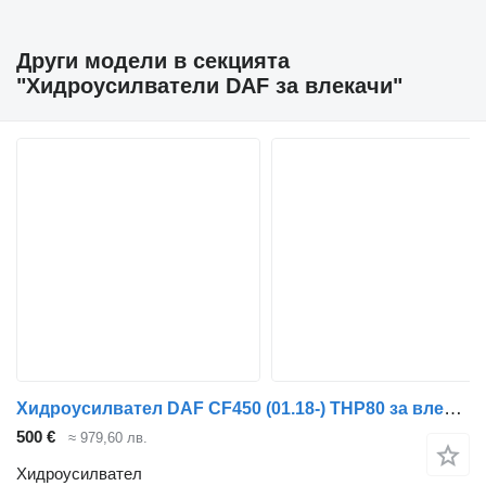
Други модели в секцията
"Хидроусилватели DAF за влекачи"
Хидроусилвател DAF CF450 (01.18-) THP80 за влекач DAF CF450, CF460 (2017-)
500 €
≈ 979,60 лв.
Хидроусилвател