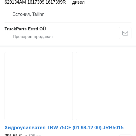
629134AM 1617399 1617399R
дизел
Естония, Tallinn
TruckParts Eesti OÜ
Хидроусилвател TRW 75CF (01.98-12.00) JRB5015 за влекач DAF 65CF, 75CF, 85CF, 95XF (1997-2002)
201,61 €
≈ 395 лв.