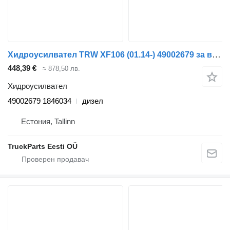
Хидроусилвател TRW XF106 (01.14-) 49002679 за влекач DAF XF106 (2014-)
448,39 €
≈ 878,50 лв.
Хидроусилвател
49002679 1846034
дизел
Естония, Tallinn
TruckParts Eesti OÜ