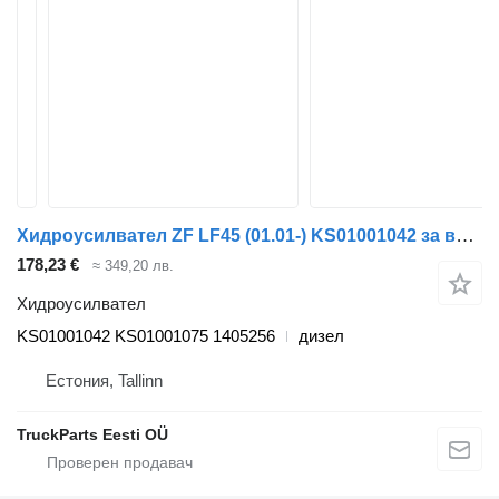
Хидроусилвател ZF LF45 (01.01-) KS01001042 за влекач DAF LF45, LF55, LF180, CF65, CF75, CF85 (2001-)
178,23 €
≈ 349,20 лв.
Хидроусилвател
KS01001042 KS01001075 1405256
дизел
Естония, Tallinn
TruckParts Eesti OÜ