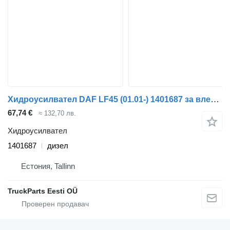
Хидроусилвател DAF LF45 (01.01-) 1401687 за влекач DAF LF45, LF55, LF180, CF65, CF75, CF85 (2001-)
67,74 €
≈ 132,70 лв.
Хидроусилвател
1401687
дизел
Естония, Tallinn
TruckParts Eesti OÜ