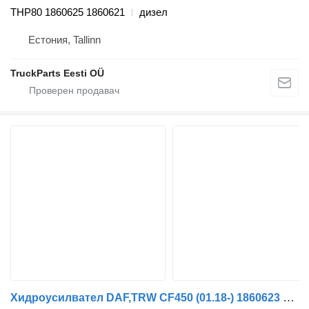
THP80 1860625 1860621
дизел
Естония, Tallinn
TruckParts Eesti OÜ
Хидроусилвател DAF,TRW CF450 (01.18-) 1860623 1861581 за влекач DAF CF450, CF460 (2017-)