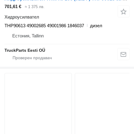
701,61 €
≈ 1 375 лв.
Хидроусилвател
THP90613 49002685 49001986 1846037
дизел
Естония, Tallinn
TruckParts Eesti OÜ