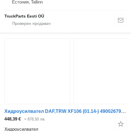
Естония, Tallinn
TruckParts Eesti OÜ
Хидроусилвател DAF,TRW XF106 (01.14-) 49002679 за влекач DAF XF106 (2014-)
448,39 €
≈ 878,50 лв.
Хидроусилвател