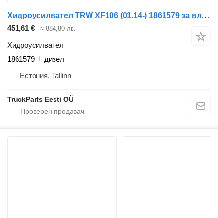
Хидроусилвател TRW XF106 (01.14-) 1861579 за влекач DAF XF106 (2014-)
451,61 €
≈ 884,80 лв.
Хидроусилвател
1861579
дизел
Естония, Tallinn
TruckParts Eesti OÜ