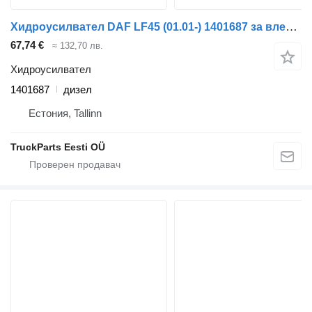
Хидроусилвател DAF LF45 (01.01-) 1401687 за влекач DAF LF45, LF55, LF180, CF65, CF75, CF85 (2001-)
67,74 €
≈ 132,70 лв.
Хидроусилвател
1401687
дизел
Естония, Tallinn
TruckParts Eesti OÜ