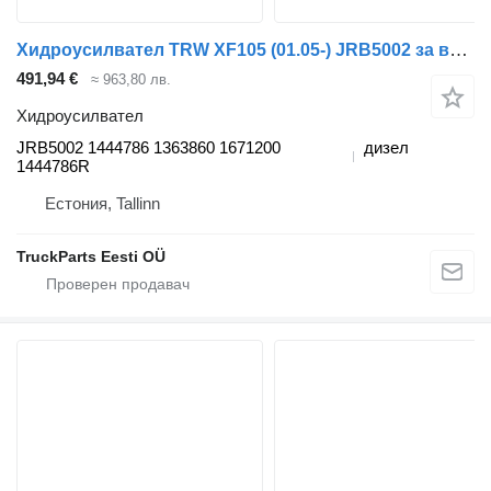
Хидроусилвател TRW XF105 (01.05-) JRB5002 за влекач DAF XF95, XF105 (2001-2014)
491,94 €
≈ 963,80 лв.
Хидроусилвател
JRB5002 1444786 1363860 1671200
дизел
1444786R
Естония, Tallinn
TruckParts Eesti OÜ