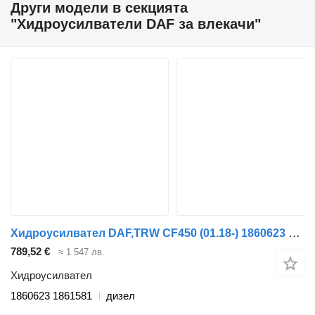
Други модели в секцията
"Хидроусилватели DAF за влекачи"
Хидроусилвател DAF,TRW CF450 (01.18-) 1860623 1861581 за влекач DAF CF450, CF460 (2017-)
789,52 €
≈ 1 547 лв.
Хидроусилвател
1860623 1861581
дизел