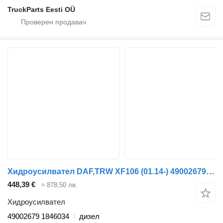
TruckParts Eesti OÜ
Хидроусилвател DAF,TRW XF106 (01.14-) 49002679 за влекач DAF XF106 (2014-)
448,39 €
≈ 878,50 лв.
Хидроусилвател
49002679 1846034
дизел