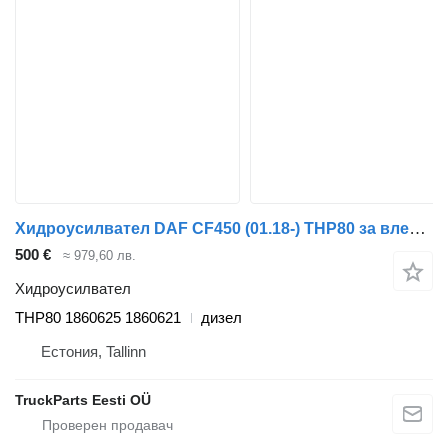
Хидроусилвател DAF CF450 (01.18-) THP80 за влекач DAF CF450, CF460 (2017-)
500 €
≈ 979,60 лв.
Хидроусилвател
THP80 1860625 1860621
дизел
Естония, Tallinn
TruckParts Eesti OÜ