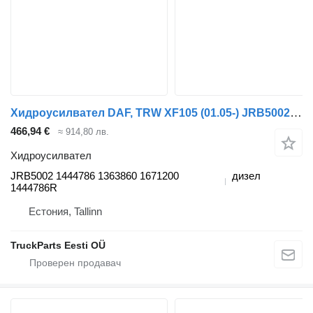
Хидроусилвател DAF, TRW XF105 (01.05-) JRB5002 за влекач DAF XF95, XF105 (2001-2014)
466,94 €
≈ 914,80 лв.
Хидроусилвател
JRB5002 1444786 1363860 1671200
дизел
1444786R
Естония, Tallinn
TruckParts Eesti OÜ