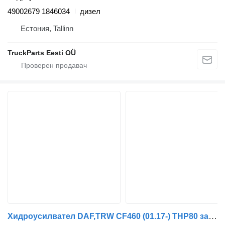
49002679 1846034
дизел
Естония, Tallinn
TruckParts Eesti OÜ
Хидроусилвател DAF,TRW CF460 (01.17-) THP80 за влекач DAF CF450, CF460 (2017-)