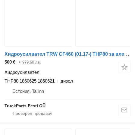
Хидроусилвател TRW CF460 (01.17-) THP80 за влекач DAF CF450, CF460 (2017-)
500 €
≈ 979,60 лв.
Хидроусилвател
THP80 1860625 1860621
дизел
Естония, Tallinn
TruckParts Eesti OÜ