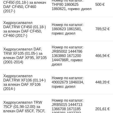
Номер по каталог:
CF450 (01.18-) за влекач
THP80 1860625
500 €
DAF CF450, CF460
1860621, гориво: дизел
(2017-)
Хидроусилвател
Номер по каталог:
DAF,TRW CF450 (01.18-)
1860623 1861581,
789,52 €
за влекач DAF CF450,
гориво: дизел
CF460 (2017-)
Номер по каталог:
Хидроусилвател DAF,
JRB5002 1444786
TRW XF105 (01.05-) за
1363860 1671200
466,94 €
влекач DAF XF95, XF105
1444786R, гориво:
(2001-2014)
дизел
Хидроусилвател
Номер по каталог:
DAF,TRW XF106 (01.14-)
49002679 1846034,
448,39 €
за влекач DAF XF106
гориво: дизел
(2014-)
Номер по каталог:
Хидроусилвател TRW
JRB5015 1444713
75CF (01.98-12.00) за
1366708 1671185
201,61 €
влекач DAF 65CF, 75CF,