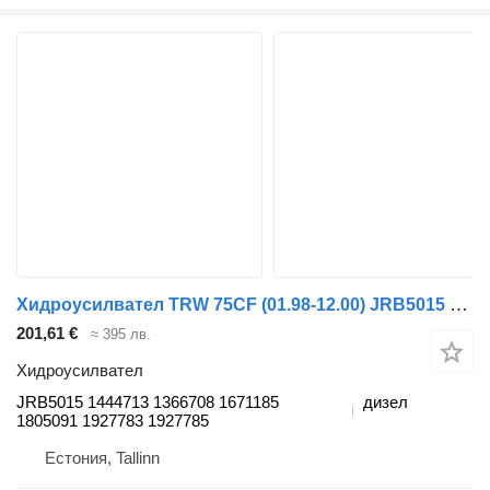
Хидроусилвател TRW 75CF (01.98-12.00) JRB5015 за влекач DAF 65CF, 75CF, 85CF, 95XF (1997-2002)
201,61 €
≈ 395 лв.
Хидроусилвател
JRB5015 1444713 1366708 1671185
дизел
1805091 1927783 1927785
Естония, Tallinn