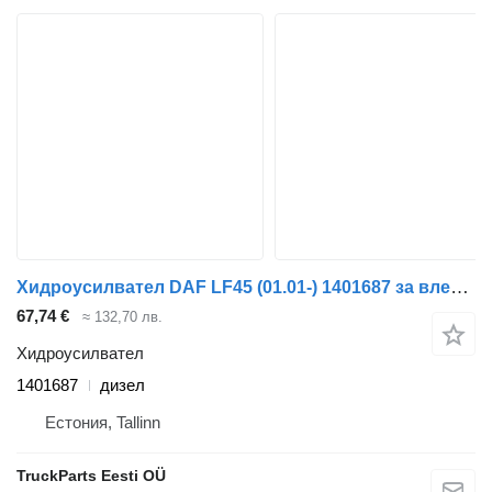
Хидроусилвател DAF LF45 (01.01-) 1401687 за влекач DAF LF45, LF55, LF180, CF65, CF75, CF85 (2001-)
67,74 €
≈ 132,70 лв.
Хидроусилвател
1401687
дизел
Естония, Tallinn
TruckParts Eesti OÜ