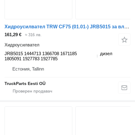
Хидроусилвател TRW CF75 (01.01-) JRB5015 за влекач DAF LF45, LF55, LF180, CF65, CF75, CF85 (2001-)
161,29 €
≈ 316 лв.
Хидроусилвател
JRB5015 1444713 1366708 1671185
дизел
1805091 1927783 1927785
Естония, Tallinn
TruckParts Eesti OÜ