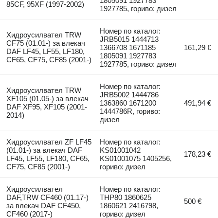
1805091 1927783
85CF, 95XF (1997-2002)
1927785, гориво: дизел
Номер по каталог:
Хидроусилвател TRW
JRB5015 1444713
CF75 (01.01-) за влекач
1366708 1671185
161,29 €
DAF LF45, LF55, LF180,
1805091 1927783
CF65, CF75, CF85 (2001-)
1927785, гориво: дизел
Номер по каталог:
Хидроусилвател TRW
JRB5002 1444786
XF105 (01.05-) за влекач
1363860 1671200
491,94 €
DAF XF95, XF105 (2001-
1444786R, гориво:
2014)
дизел
Хидроусилвател ZF LF45
Номер по каталог:
(01.01-) за влекач DAF
KS01001042
178,23 €
LF45, LF55, LF180, CF65,
KS01001075 1405256,
CF75, CF85 (2001-)
гориво: дизел
Хидроусилвател
Номер по каталог:
DAF,TRW CF460 (01.17-)
THP80 1860625
500 €
за влекач DAF CF450,
1860621 2416798,
CF460 (2017-)
гориво: дизел