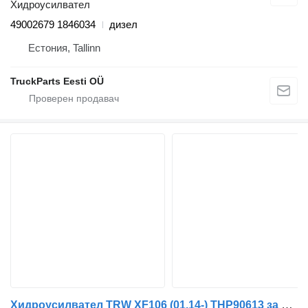
Хидроусилвател
49002679 1846034
дизел
Естония, Tallinn
TruckParts Eesti OÜ
Хидроусилвател TRW XF106 (01.14-) THP90613 за влекач DAF XF106 (2014-)