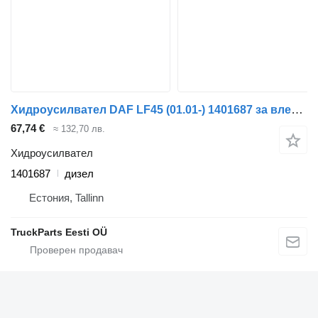
Хидроусилвател DAF LF45 (01.01-) 1401687 за влекач DAF LF45, LF55, LF180, CF65, CF75, CF85 (2001-)
67,74 €
≈ 132,70 лв.
Хидроусилвател
1401687
дизел
Естония, Tallinn
TruckParts Eesti OÜ