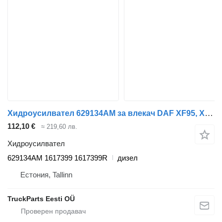
Хидроусилвател 629134AM за влекач DAF XF95, XF105 (2001-2014)
112,10 €
≈ 219,60 лв.
Хидроусилвател
629134AM 1617399 1617399R
дизел
Естония, Tallinn
TruckParts Eesti OÜ