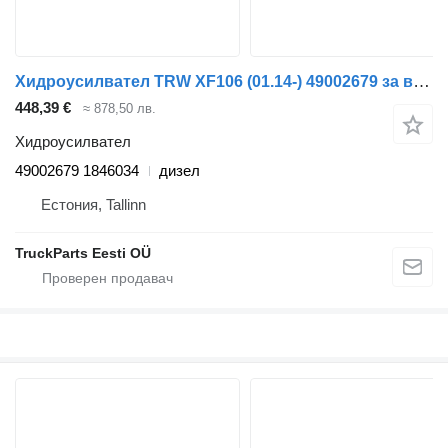
Хидроусилвател TRW XF106 (01.14-) 49002679 за влекач DAF XF106 (2014-)
448,39 €
≈ 878,50 лв.
Хидроусилвател
49002679 1846034
дизел
Естония, Tallinn
TruckParts Eesti OÜ