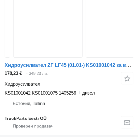
Хидроусилвател ZF LF45 (01.01-) KS01001042 за влекач DAF LF45, LF55, LF180, CF65, CF75, CF85 (2001-)
178,23 €
≈ 349,20 лв.
Хидроусилвател
KS01001042 KS01001075 1405256
дизел
Естония, Tallinn
TruckParts Eesti OÜ