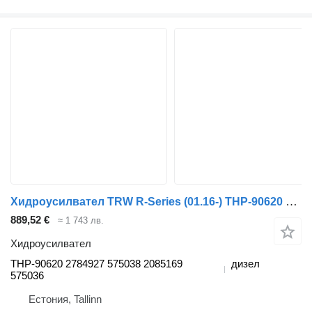
Хидроусилвател TRW R-Series (01.16-) THP-90620 за влекач Scania L,P,G,R,S-series (2016-)
889,52 €
≈ 1 743 лв.
Хидроусилвател
THP-90620 2784927 575038 2085169
дизел
575036
Естония, Tallinn