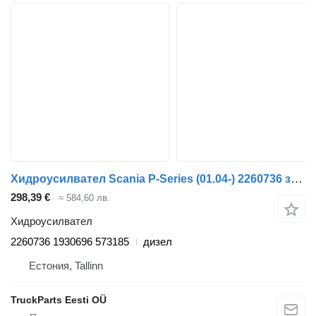
Хидроусилвател Scania P-Series (01.04-) 2260736 за влекач Scania P,G,R,T-series (2004-2017)
298,39 €
≈ 584,60 лв.
Хидроусилвател
2260736 1930696 573185
дизел
Естония, Tallinn
TruckParts Eesti OÜ