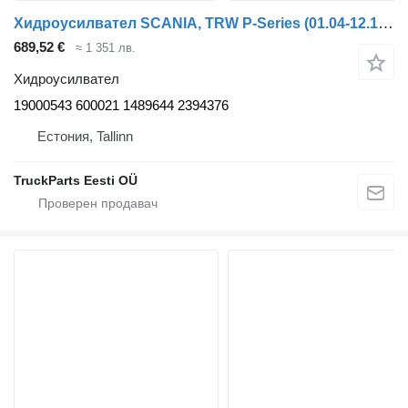
Хидроусилвател SCANIA, TRW P-Series (01.04-12.17) 19000543 600021 за влекач Scania P,G,R,T-series (2004-2017)
689,52 €
≈ 1 351 лв.
Хидроусилвател
19000543 600021 1489644 2394376
Естония, Tallinn
TruckParts Eesti OÜ