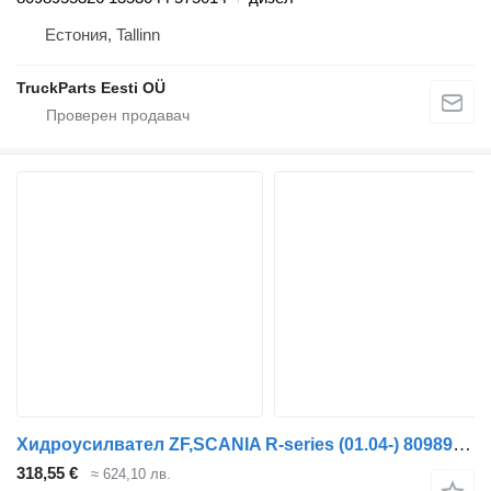
Естония, Tallinn
TruckParts Eesti OÜ
Хидроусилвател ZF,SCANIA R-series (01.04-) 8098955872 за влекач Scania P,G,R,T-series (2004-2017)
318,55 €
≈ 624,10 лв.