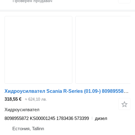
Хидроусилвател Scania R-Series (01.09-) 8098955872 за влекач Scania P,G,R,T-series (2004-2017)
318,55 €
≈ 624,10 лв.
Хидроусилвател
8098955872 KS00001245 1783436 573399
дизел
Естония, Tallinn