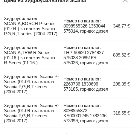
Цени на хидроусилватели Scania
Хидроусилвател
Номер по каталог:
SCANIA,BOSCH P-series
8098955326 1353044
346,77 €
(01.04-) за влекач Scania
575014, гориво: дизел
P,G,R,T-series (2004-2017)
Хидроусилвател
Номер по каталог:
SCANIA,TRW R-Series
THP-90620 2784927
889,52 €
(01.16-) за влекач Scania
575038 2085169
R-Series (01.16-)
575036, гориво: дизел
Хидроусилвател Scania P-
Номер по каталог:
Series (01.04-) за влекач
2260736 1930696
298,39 €
Scania P,G,R,T-series
573185, гориво: дизел
(2004-2017)
Хидроусилвател Scania R-
Номер по каталог:
Series (01.09-) за влекач
8098955872
318,55 €
Scania P,G,R,T-series
KS00001245 1783436
(2004-2017)
573399, гориво: дизел