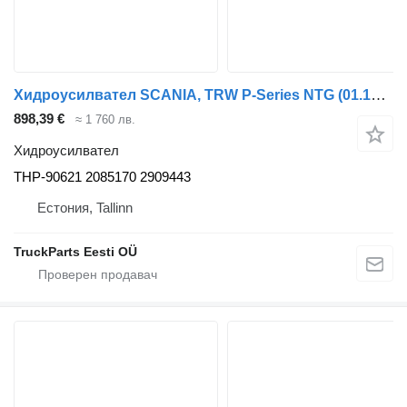
Хидроусилвател SCANIA, TRW P-Series NTG (01.16-) THP-90621 за влекач Scania L,P,G,R,S-series (2016-)
898,39 €
≈ 1 760 лв.
Хидроусилвател
THP-90621 2085170 2909443
Естония, Tallinn
TruckParts Eesti OÜ