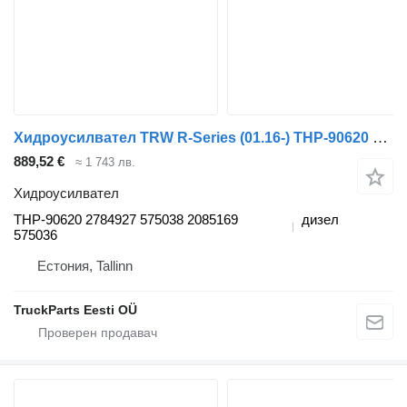
Хидроусилвател TRW R-Series (01.16-) THP-90620 за влекач Scania L,P,G,R,S-series (2016-)
889,52 €
≈ 1 743 лв.
Хидроусилвател
THP-90620 2784927 575038 2085169
дизел
575036
Естония, Tallinn
TruckParts Eesti OÜ