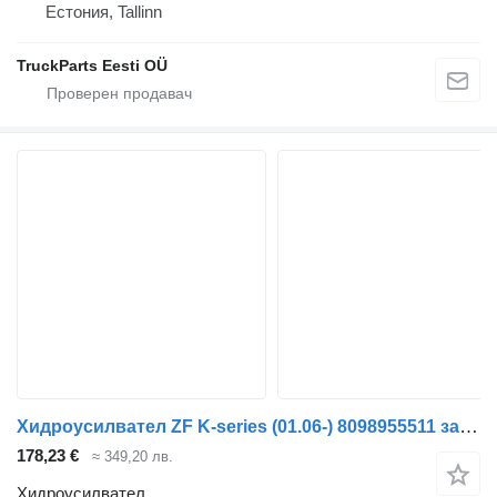
Естония, Tallinn
TruckParts Eesti OÜ
Хидроусилвател ZF K-series (01.06-) 8098955511 за влекач Scania K,N,F-series bus (2006-)
178,23 €
≈ 349,20 лв.
Хидроусилвател