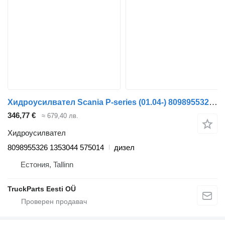
Хидроусилвател Scania P-series (01.04-) 8098955326 за влекач Scania P,G,R,T-series (2004-2017)
346,77 €
≈ 679,40 лв.
Хидроусилвател
8098955326 1353044 575014
дизел
Естония, Tallinn
TruckParts Eesti OÜ