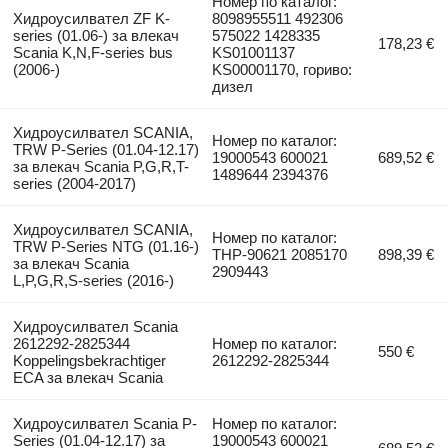
Номер по каталог:
Хидроусилвател ZF K-
8098955511 492306
series (01.06-) за влекач
575022 1428335
178,23 €
Scania K,N,F-series bus
KS01001137
(2006-)
KS00001170, гориво:
дизел
Хидроусилвател SCANIA,
Номер по каталог:
TRW P-Series (01.04-12.17)
19000543 600021
689,52 €
за влекач Scania P,G,R,T-
1489644 2394376
series (2004-2017)
Хидроусилвател SCANIA,
Номер по каталог:
TRW P-Series NTG (01.16-)
THP-90621 2085170
898,39 €
за влекач Scania
2909443
L,P,G,R,S-series (2016-)
Хидроусилвател Scania
2612292-2825344
Номер по каталог:
550 €
Koppelingsbekrachtiger
2612292-2825344
ECA за влекач Scania
Хидроусилвател Scania P-
Номер по каталог:
Series (01.04-12.17) за
19000543 600021