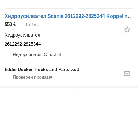
Хидроусилвател Scania 2612292-2825344 Koppelingsbekrachtiger ECA за влекач Scania
550 €
≈ 1 078 лв.
Хидроусилвател
2612292-2825344
Нидерландия, Oirschot
Eddie Ducker Trucks and Parts v.o.f.