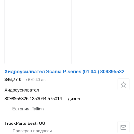
Хидроусилвател Scania P-series (01.04-) 8098955326 за влекач Scania P,G,R,T-series (2004-2017)
346,77 €
≈ 679,40 лв.
Хидроусилвател
8098955326 1353044 575014
дизел
Естония, Tallinn
TruckParts Eesti OÜ