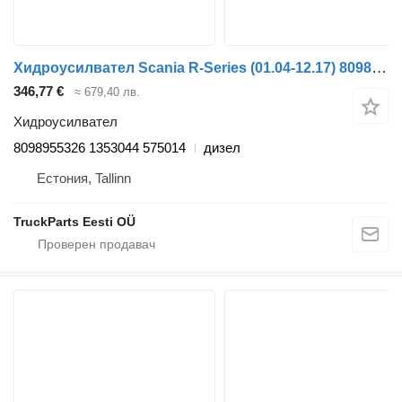
Хидроусилвател Scania R-Series (01.04-12.17) 8098955326 за влекач Scania P,G,R,T-series (2004-2017)
346,77 €
≈ 679,40 лв.
Хидроусилвател
8098955326 1353044 575014
дизел
Естония, Tallinn
TruckParts Eesti OÜ