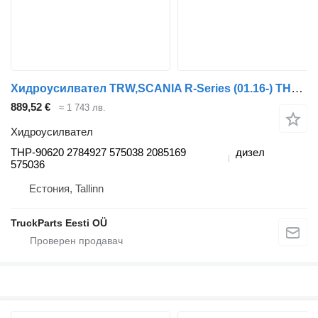
Хидроусилвател TRW,SCANIA R-Series (01.16-) THP-90620 за влекач Scania L,P,G,R,S-series (2016-)
889,52 €
≈ 1 743 лв.
Хидроусилвател
THP-90620 2784927 575038 2085169
дизел
575036
Естония, Tallinn
TruckParts Eesti OÜ