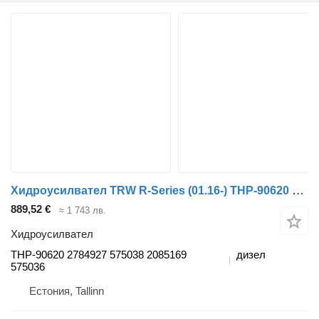
Хидроусилвател TRW R-Series (01.16-) THP-90620 за влекач Scania L,P,G,R,S-series (2016-)
889,52 €
≈ 1 743 лв.
Хидроусилвател
THP-90620 2784927 575038 2085169
дизел
575036
Естония, Tallinn