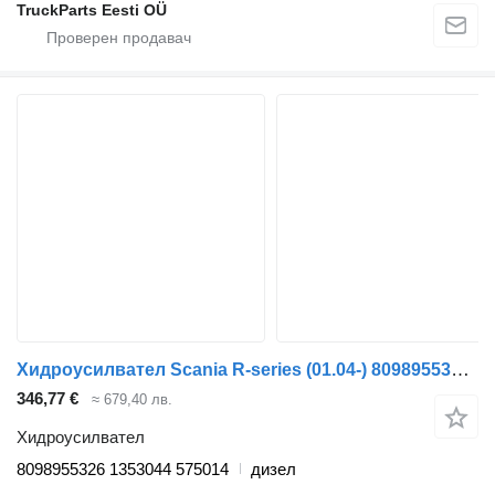
TruckParts Eesti OÜ
Хидроусилвател Scania R-series (01.04-) 8098955326 за влекач Scania P,G,R,T-series (2004-2017)
346,77 €
≈ 679,40 лв.
Хидроусилвател
8098955326 1353044 575014
дизел