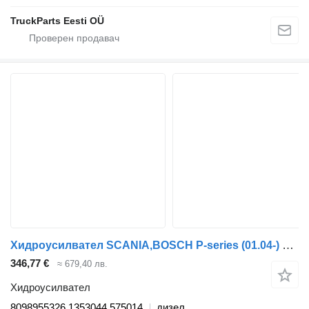
TruckParts Eesti OÜ
Хидроусилвател SCANIA,BOSCH P-series (01.04-) 8098955326 за влекач Scania P,G,R,T-series (2004-2017)
346,77 €
≈ 679,40 лв.
Хидроусилвател
8098955326 1353044 575014
дизел