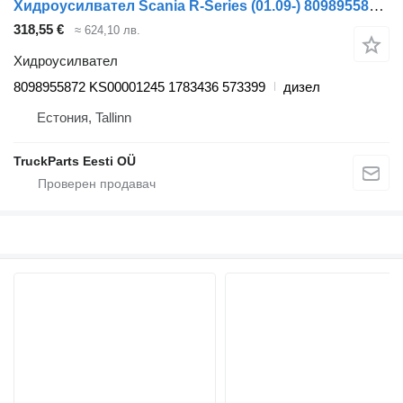
Хидроусилвател Scania R-Series (01.09-) 8098955872 за влекач Scania P,G,R,T-series (2004-2017)
318,55 €
≈ 624,10 лв.
Хидроусилвател
8098955872 KS00001245 1783436 573399
дизел
Естония, Tallinn
TruckParts Eesti OÜ