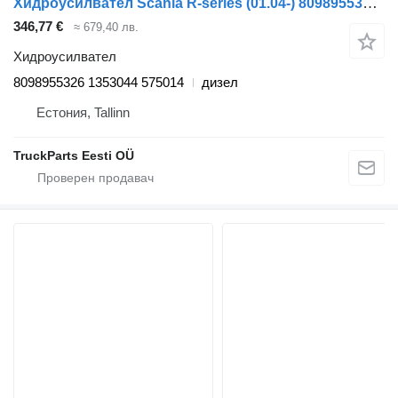
Хидроусилвател Scania R-series (01.04-) 8098955326 за влекач Scania P,G,R,T-series (2004-2017)
346,77 €
≈ 679,40 лв.
Хидроусилвател
8098955326 1353044 575014
дизел
Естония, Tallinn
TruckParts Eesti OÜ