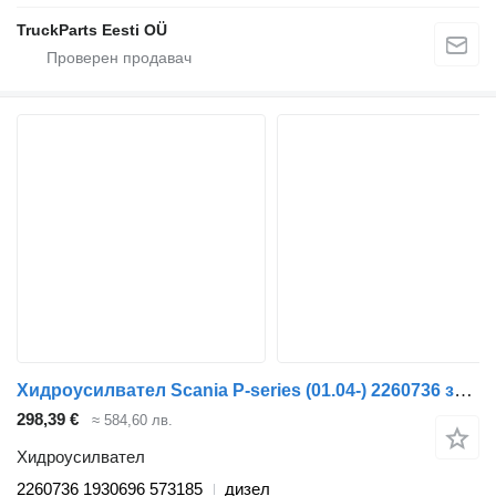
TruckParts Eesti OÜ
Хидроусилвател Scania P-series (01.04-) 2260736 за влекач Scania P,G,R,T-series (2004-2017)
298,39 €
≈ 584,60 лв.
Хидроусилвател
2260736 1930696 573185
дизел