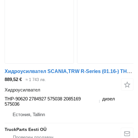
Хидроусилвател SCANIA,TRW R-Series (01.16-) THP-90620 за влекач Scania R-Series (01.16-)
889,52 €
≈ 1 743 лв.
Хидроусилвател
THP-90620 2784927 575038 2085169
дизел
575036
Естония, Tallinn
TruckParts Eesti OÜ