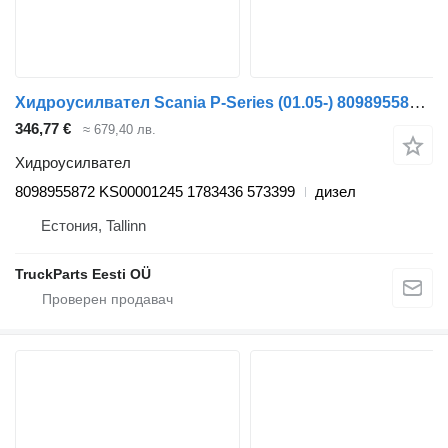
Хидроусилвател Scania P-Series (01.05-) 8098955872 за влекач Scania P,G,R,T-series (2004-2017)
346,77 €
≈ 679,40 лв.
Хидроусилвател
8098955872 KS00001245 1783436 573399
дизел
Естония, Tallinn
TruckParts Eesti OÜ