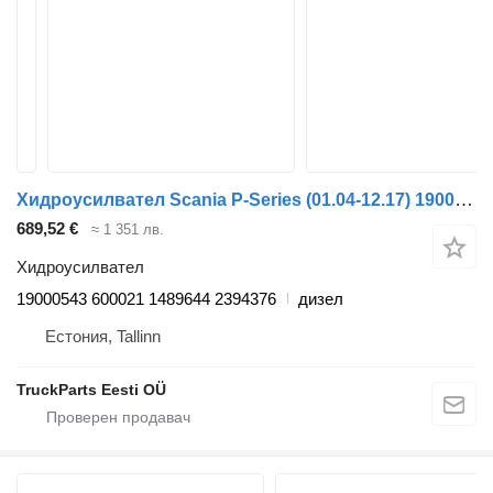
Хидроусилвател Scania P-Series (01.04-12.17) 19000543 600021 за влекач Scania P,G,R,T-series (2004-2017)
689,52 €
≈ 1 351 лв.
Хидроусилвател
19000543 600021 1489644 2394376
дизел
Естония, Tallinn
TruckParts Eesti OÜ