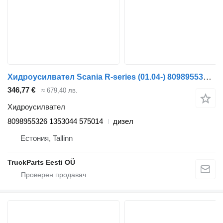
Хидроусилвател Scania R-series (01.04-) 8098955326 за влекач Scania P,G,R,T-series (2004-2017)
346,77 €
≈ 679,40 лв.
Хидроусилвател
8098955326 1353044 575014
дизел
Естония, Tallinn
TruckParts Eesti OÜ