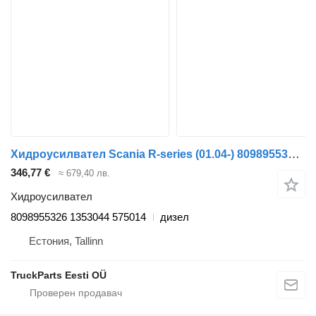
Хидроусилвател Scania R-series (01.04-) 8098955326 за влекач Scania P,G,R,T-series (2004-2017)
346,77 €
≈ 679,40 лв.
Хидроусилвател
8098955326 1353044 575014
дизел
Естония, Tallinn
TruckParts Eesti OÜ