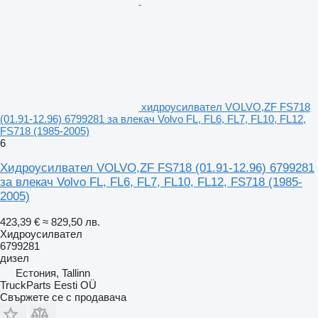
хидроусилвател VOLVO,ZF FS718
(01.91-12.96) 6799281 за влекач Volvo FL, FL6, FL7, FL10, FL12,
FS718 (1985-2005)
6
Хидроусилвател VOLVO,ZF FS718 (01.91-12.96) 6799281
за влекач Volvo FL, FL6, FL7, FL10, FL12, FS718 (1985-
2005)
423,39 €
≈ 829,50 лв.
Хидроусилвател
6799281
дизел
Естония, Tallinn
TruckParts Eesti OÜ
Свържете се с продавача