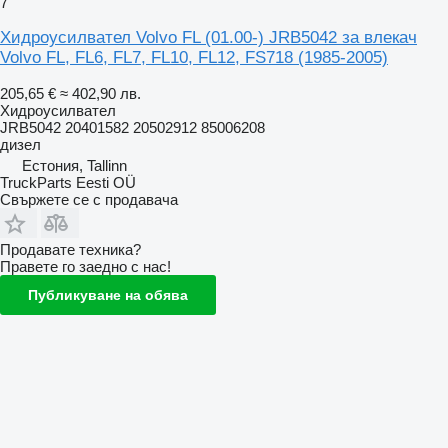
7
Хидроусилвател Volvo FL (01.00-) JRB5042 за влекач
Volvo FL, FL6, FL7, FL10, FL12, FS718 (1985-2005)
205,65 €
≈ 402,90 лв.
Хидроусилвател
JRB5042 20401582 20502912 85006208
дизел
Естония, Tallinn
TruckParts Eesti OÜ
Свържете се с продавача
Продавате техника?
Правете го заедно с нас!
Публикуване на обява