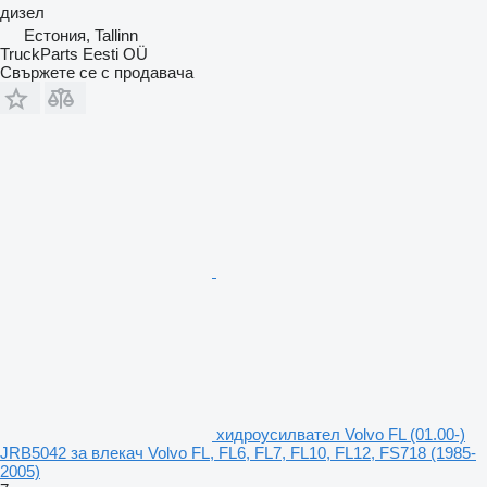
дизел
Естония, Tallinn
TruckParts Eesti OÜ
Свържете се с продавача
хидроусилвател Volvo FL (01.00-)
JRB5042 за влекач Volvo FL, FL6, FL7, FL10, FL12, FS718 (1985-
2005)