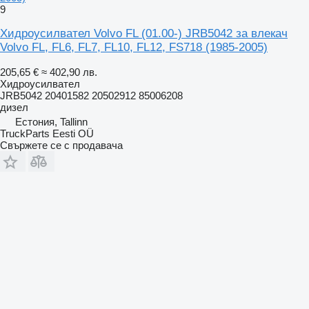
9
Хидроусилвател Volvo FL (01.00-) JRB5042 за влекач
Volvo FL, FL6, FL7, FL10, FL12, FS718 (1985-2005)
205,65 €
≈ 402,90 лв.
Хидроусилвател
JRB5042 20401582 20502912 85006208
дизел
Естония, Tallinn
TruckParts Eesti OÜ
Свържете се с продавача