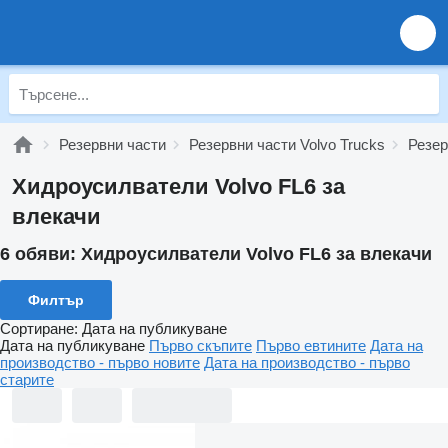
Резервни части
Резервни части Volvo Trucks
Резер
Хидроусилватели Volvo FL6 за
влекачи
6 обяви:
Хидроусилватели Volvo FL6 за влекачи
Филтър
Сортиране
:
Дата на публикуване
Дата на публикуване
Първо скъпите
Първо евтините
Дата на
производство - първо новите
Дата на производство - първо
старите