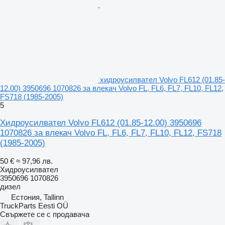
хидроусилвател Volvo FL612 (01.85-
12.00) 3950696 1070826 за влекач Volvo FL, FL6, FL7, FL10, FL12,
FS718 (1985-2005)
5
Хидроусилвател Volvo FL612 (01.85-12.00) 3950696
1070826 за влекач Volvo FL, FL6, FL7, FL10, FL12, FS718
(1985-2005)
50 €
≈ 97,96 лв.
Хидроусилвател
3950696 1070826
дизел
Естония, Tallinn
TruckParts Eesti OÜ
Свържете се с продавача