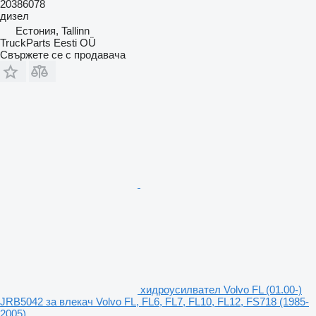
20386078
дизел
Естония, Tallinn
TruckParts Eesti OÜ
Свържете се с продавача
хидроусилвател Volvo FL (01.00-)
JRB5042 за влекач Volvo FL, FL6, FL7, FL10, FL12, FS718 (1985-
2005)