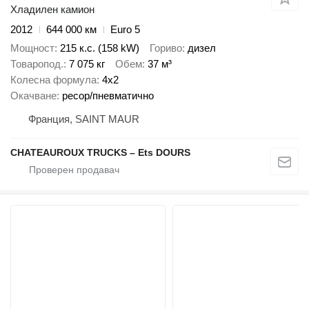
Хладилен камион
2012
644 000 км
Euro 5
Мощност
215 к.с. (158 kW)
Гориво
дизел
Товаропод.
7 075 кг
Обем
37 м³
Колесна формула
4x2
Окачване
ресор/пневматично
Франция, SAINT MAUR
CHATEAUROUX TRUCKS – Ets DOURS