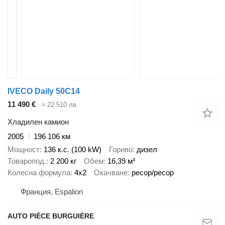
IVECO Daily 50C14
11 490 €
≈ 22 510 лв.
Хладилен камион
2005
196 106 км
Мощност
136 к.с. (100 kW)
Гориво
дизел
Товаропод.
2 200 кг
Обем
16,39 м³
Колесна формула
4x2
Окачване
ресор/ресор
Франция, Espalion
AUTO PIÈCE BURGUIÈRE