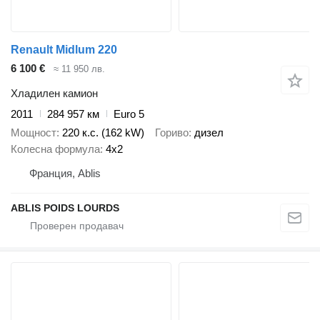
Renault Midlum 220
6 100 €
≈ 11 950 лв.
Хладилен камион
2011
284 957 км
Euro 5
Мощност
220 к.с. (162 kW)
Гориво
дизел
Колесна формула
4x2
Франция, Ablis
ABLIS POIDS LOURDS