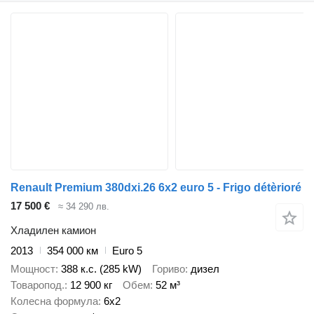
Renault Premium 380dxi.26 6x2 euro 5 - Frigo détèrioré
17 500 €
≈ 34 290 лв.
Хладилен камион
2013
354 000 км
Euro 5
Мощност
388 к.с. (285 kW)
Гориво
дизел
Товаропод.
12 900 кг
Обем
52 м³
Колесна формула
6x2