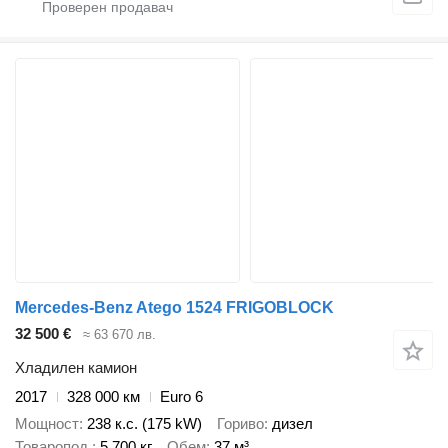
Mercedes-Benz Atego 1524 FRIGOBLOCK
32 500 €
≈ 63 670 лв.
Хладилен камион
2017
328 000 км
Euro 6
Мощност
238 к.с. (175 kW)
Гориво
дизел
Товаропод.
5 700 кг
Обем
37 м³