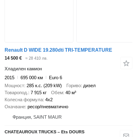
Renault D WIDE 19.280dti TRI-TEMPERATURE
14 500 €
≈ 28 410 лв.
Хладилен камион
2015
695 000 км
Euro 6
Мощност
285 к.с. (209 kW)
Гориво
дизел
Товаропод.
7 915 кг
Обем
40 м³
Колесна формула
4x2
Окачване
ресор/пневматично
Франция, SAINT MAUR
CHATEAUROUX TRUCKS – Ets DOURS