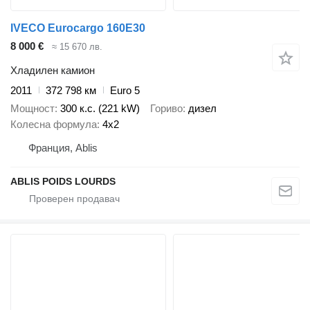
IVECO Eurocargo 160E30
8 000 €
≈ 15 670 лв.
Хладилен камион
2011
372 798 км
Euro 5
Мощност
300 к.с. (221 kW)
Гориво
дизел
Колесна формула
4x2
Франция, Ablis
ABLIS POIDS LOURDS