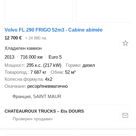
Volvo FL 290 FRIGO 52m3 - Cabine abimée
12 700 €
≈ 24 880 лв.
Хладилен камион
2013
716 000 км
Euro 5
Мощност
295 к.с. (217 kW)
Гориво
дизел
Товаропод.
7 687 кг
Обем
52 м³
Колесна формула
4x2
Окачване
ресор/пневматично
Франция, SAINT MAUR
CHATEAUROUX TRUCKS – Ets DOURS