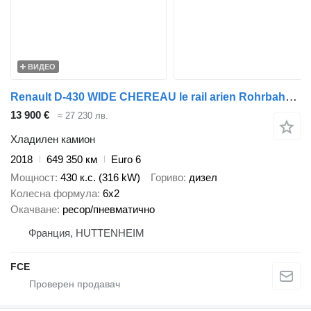
ВИДЕО
Renault D-430 WIDE CHEREAU le rail arien Rohrbahnen INOGAM/LEVIAND 120
13 900 €
≈ 27 230 лв.
Хладилен камион
2018
649 350 км
Euro 6
Мощност
430 к.с. (316 kW)
Гориво
дизел
Колесна формула
6x2
Окачване
ресор/пневматично
Франция, HUTTENHEIM
FCE