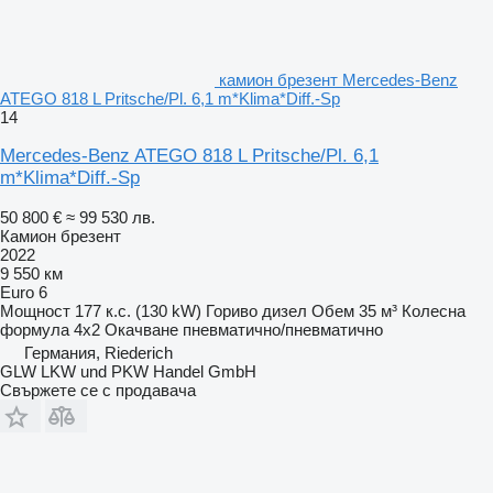
камион брезент Mercedes-Benz
ATEGO 818 L Pritsche/Pl. 6,1 m*Klima*Diff.-Sp
14
Mercedes-Benz ATEGO 818 L Pritsche/Pl. 6,1
m*Klima*Diff.-Sp
50 800 €
≈ 99 530 лв.
Камион брезент
2022
9 550 км
Euro 6
Мощност
177 к.с. (130 kW)
Гориво
дизел
Обем
35 м³
Колесна
формула
4x2
Окачване
пневматично/пневматично
Германия, Riederich
GLW LKW und PKW Handel GmbH
Свържете се с продавача