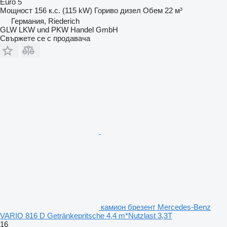
Euro 5
Мощност
156 к.с. (115 kW)
Гориво
дизел
Обем
22 м³
Германия, Riederich
GLW LKW und PKW Handel GmbH
Свържете се с продавача
камион брезент Mercedes-Benz
VARIO 816 D Getränkepritsche 4,4 m*Nutzlast 3,3T
16