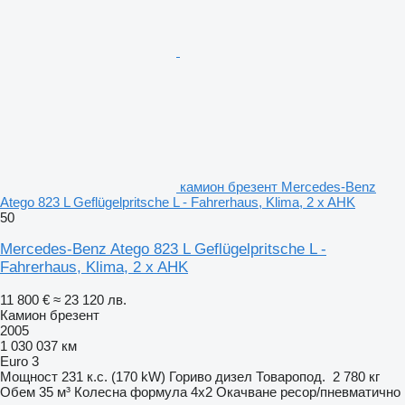
камион брезент Mercedes-Benz
Atego 823 L Geflügelpritsche L - Fahrerhaus, Klima, 2 x AHK
50
Mercedes-Benz Atego 823 L Geflügelpritsche L -
Fahrerhaus, Klima, 2 x AHK
11 800 €
≈ 23 120 лв.
Камион брезент
2005
1 030 037 км
Euro 3
Мощност
231 к.с. (170 kW)
Гориво
дизел
Товаропод.
2 780 кг
Обем
35 м³
Колесна формула
4x2
Окачване
ресор/пневматично