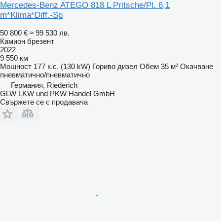
Mercedes-Benz ATEGO 818 L Pritsche/Pl. 6,1
m*Klima*Diff.-Sp
50 800 €
≈ 99 530 лв.
Камион брезент
2022
9 550 км
Мощност
177 к.с. (130 kW)
Гориво
дизел
Обем
35 м³
Окачване
пневматично/пневматично
Германия, Riederich
GLW LKW und PKW Handel GmbH
Свържете се с продавача