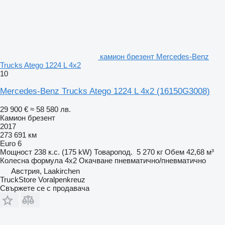
камион брезент Mercedes-Benz
Trucks Atego 1224 L 4x2
10
Mercedes-Benz Trucks Atego 1224 L 4x2
(16150G3008)
29 900 €
≈ 58 580 лв.
Камион брезент
2017
273 691 км
Euro 6
Мощност
238 к.с. (175 kW)
Товаропод.
5 270 кг
Обем
42,68 м³
Колесна формула
4x2
Окачване
пневматично/пневматично
Австрия, Laakirchen
TruckStore Voralpenkreuz
Свържете се с продавача