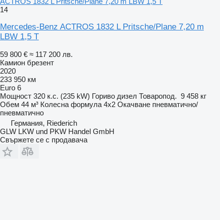
ACTROS 1832 L Pritsche/Plane 7,20 m LBW 1,5 T
14
Mercedes-Benz ACTROS 1832 L Pritsche/Plane 7,20 m
LBW 1,5 T
59 800 €
≈ 117 200 лв.
Камион брезент
2020
233 950 км
Euro 6
Мощност
320 к.с. (235 kW)
Гориво
дизел
Товаропод.
9 458 кг
Обем
44 м³
Колесна формула
4x2
Окачване
пневматично/
пневматично
Германия, Riederich
GLW LKW und PKW Handel GmbH
Свържете се с продавача