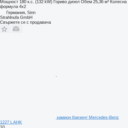
Мощност
180 к.с. (132 kW)
Гориво
дизел
Обем
25,36 м³
Колесна
формула
4x2
Германия, Sinn
Strahlnufa GmbH
Свържете се с продавача
камион брезент Mercedes-Benz
1227 L AHK
10