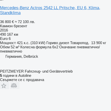
Mercedes-Benz Actros 2542 LL Pritsche, EU 6, Klima,
Standklima
36 800 €
≈ 72 100 лв.
Камион брезент
2016
490 167 км
Euro 6
Мощност
421 к.с. (310 kW)
Гориво
дизел
Товаропод.
13 900 кг
Обем
52 м³
Колесна формула
6x2
Окачване
пневматично/
пневматично
Германия, Delbrück
PEITZMEYER Fahrzeug- und Gerätevertrieb
5
години в Autoline
Свържете се с продавача