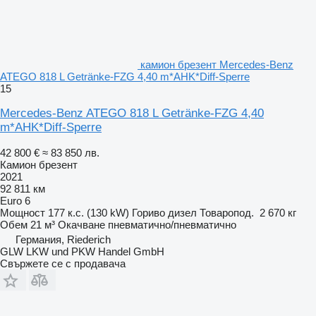
камион брезент Mercedes-Benz
ATEGO 818 L Getränke-FZG 4,40 m*AHK*Diff-Sperre
15
Mercedes-Benz ATEGO 818 L Getränke-FZG 4,40
m*AHK*Diff-Sperre
42 800 €
≈ 83 850 лв.
Камион брезент
2021
92 811 км
Euro 6
Мощност
177 к.с. (130 kW)
Гориво
дизел
Товаропод.
2 670 кг
Обем
21 м³
Окачване
пневматично/пневматично
Германия, Riederich
GLW LKW und PKW Handel GmbH
Свържете се с продавача