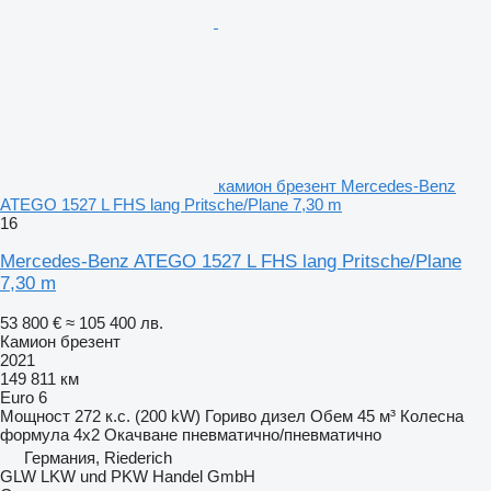
камион брезент Mercedes-Benz
ATEGO 1527 L FHS lang Pritsche/Plane 7,30 m
16
Mercedes-Benz ATEGO 1527 L FHS lang Pritsche/Plane
7,30 m
53 800 €
≈ 105 400 лв.
Камион брезент
2021
149 811 км
Euro 6
Мощност
272 к.с. (200 kW)
Гориво
дизел
Обем
45 м³
Колесна
формула
4x2
Окачване
пневматично/пневматично
Германия, Riederich
GLW LKW und PKW Handel GmbH