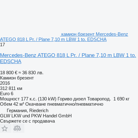
камион брезент Mercedes-Benz
ATEGO 818 L Pr. / Plane 7,10 m LBW 1 to. EDSCHA
17
Mercedes-Benz ATEGO 818 L Pr. / Plane 7,10 m LBW 1 to.
EDSCHA
18 800 €
≈ 36 830 лв.
Камион брезент
2016
312 811 км
Euro 6
Мощност
177 к.с. (130 kW)
Гориво
дизел
Товаропод.
1 690 кг
Обем
42 м³
Окачване
пневматично/пневматично
Германия, Riederich
GLW LKW und PKW Handel GmbH
Свържете се с продавача