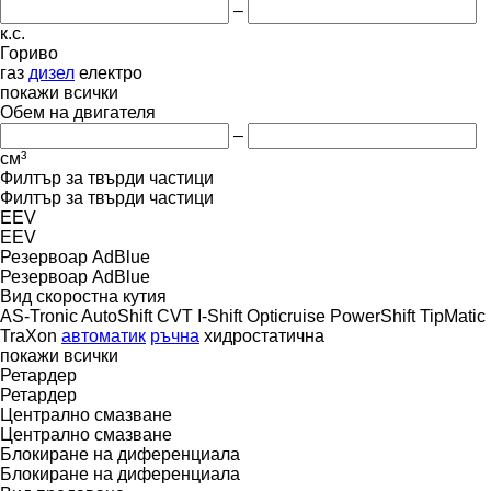
–
к.с.
Гориво
газ
дизел
електро
покажи всички
Обем на двигателя
–
см³
Филтър за твърди частици
Филтър за твърди частици
EEV
EEV
Резервоар AdBlue
Резервоар AdBlue
Вид скоростна кутия
AS-Tronic
AutoShift
CVT
I-Shift
Opticruise
PowerShift
TipMatic
TraXon
автоматик
ръчна
хидростатична
покажи всички
Ретардер
Ретардер
Централно смазване
Централно смазване
Блокиране на диференциала
Блокиране на диференциала