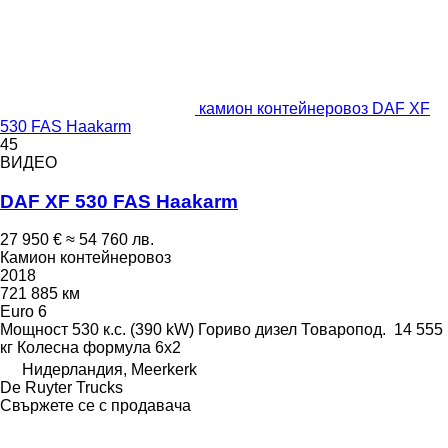
камион контейнеровоз DAF XF
530 FAS Haakarm
45
ВИДЕО
DAF XF 530 FAS Haakarm
27 950 €
≈ 54 760 лв.
Камион контейнеровоз
2018
721 885 км
Euro 6
Мощност
530 к.с. (390 kW)
Гориво
дизел
Товаропод.
14 555
кг
Колесна формула
6x2
Нидерландия, Meerkerk
De Ruyter Trucks
Свържете се с продавача