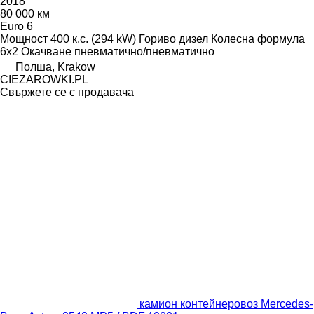
2018
80 000 км
Euro 6
Мощност
400 к.с. (294 kW)
Гориво
дизел
Колесна формула
6x2
Окачване
пневматично/пневматично
Полша, Krakow
CIEZAROWKI.PL
Свържете се с продавача
камион контейнеровоз Mercedes-