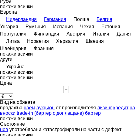
Русе
покажи всички
Европа
Нидерландия
Германия
Полша
Белгия
Унгария
Румъния
Испания
Чехия
Естония
Португалия
Финландия
Австрия
Италия
Дания
Литва
Норвегия
Хърватия
Швеция
Швейцария
Франция
покажи всички
други
Украйна
покажи всички
покажи всички
Цена
–
Вид на обявата
продажба
наем
аукцион
от производителя
лизинг
кредит
на
вноски
trade-in (бартер с доплащане)
бартер
покажи всички
Състояние
нов
употребявани
катастрофирали
на части
с дефект
покажи всички