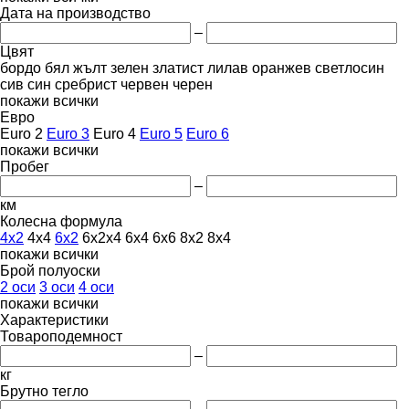
Дата на производство
–
Цвят
бордо
бял
жълт
зелен
златист
лилав
оранжев
светлосин
сив
син
сребрист
червен
черен
покажи всички
Евро
Euro 2
Euro 3
Euro 4
Euro 5
Euro 6
покажи всички
Пробег
–
км
Колесна формула
4x2
4x4
6x2
6x2x4
6x4
6x6
8x2
8x4
покажи всички
Брой полуоски
2 оси
3 оси
4 оси
покажи всички
Характеристики
Товароподемност
–
кг
Брутно тегло