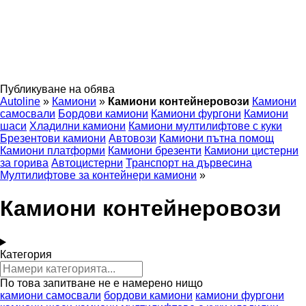
Публикуване на обява
Autoline
»
Камиони
»
Камиони контейнеровози
Камиони
самосвали
Бордови камиони
Камиони фургони
Камиони
шаси
Хладилни камиони
Камиони мултилифтове с куки
Брезентови камиони
Автовози
Камиони пътна помощ
Камиони платформи
Камиони брезенти
Камиони цистерни
за горива
Автоцистерни
Транспорт на дървесина
Мултилифтове за контейнери камиони
»
Камиони контейнеровози
Категория
По това запитване не е намерено нищо
камиони самосвали
бордови камиони
камиони фургони