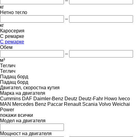
–
кг
Нетно тегло
–
кг
Каросерия
С ремарке
С ремарке
Обем
–
м³
Теглич
Теглич
Падащ борд
Падащ борд
Двигател, скоростна кутия
Марка на двигателя
Cummins
DAF
Daimler-Benz
Deutz
Deutz-Fahr
Howo
Iveco
MAN
Mercedes Benz
Paccar
Renault
Scania
Volvo
Weichai
Power
покажи всички
Модел на двигателя
Мощност на двигателя