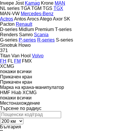
Invepe
Jost
Kamag
Krone
MAN
NL series
TGA
TGM
TGS
TGX
MAN-VW
Mercedes-Benz
Actros
Antos
Arocs
Atego
Axor
SK
Pacton
Renault
D-series
Midlum
Premium
T-series
Renders
Samro
Scania
G-series
P-series
R-series
S-series
Sinotruk Howo
371
Titan
Van Hool
Volvo
FH
FL
FM
FMX
XCMG
покажи всички
Прикачен кран
Прикачен кран
Марка на крана-манипулатор
HMF
Hiab
XCMG
покажи всички
Местонахождение
Търсене по радиус
България