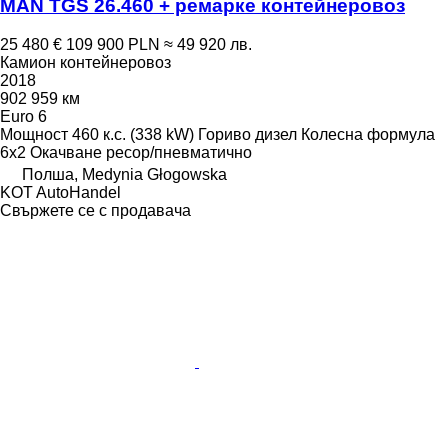
MAN TGS 26.460 + ремарке контейнеровоз
25 480 €
109 900 PLN
≈ 49 920 лв.
Камион контейнеровоз
2018
902 959 км
Euro 6
Мощност
460 к.с. (338 kW)
Гориво
дизел
Колесна формула
6x2
Окачване
ресор/пневматично
Полша, Medynia Głogowska
KOT AutoHandel
Свържете се с продавача