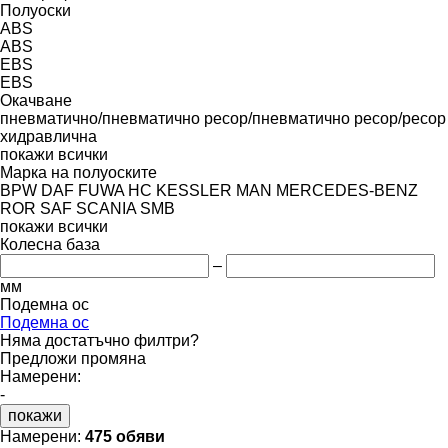
Полуоски
ABS
ABS
EBS
EBS
Окачване
пневматично/пневматично
ресор/пневматично
ресор/ресор
хидравлична
покажи всички
Марка на полуоските
BPW
DAF
FUWA
HC
KESSLER
MAN
MERCEDES-BENZ
ROR
SAF
SCANIA
SMB
покажи всички
Колесна база
–
мм
Подемна ос
Подемна ос
Няма достатъчно филтри?
Предложи промяна
Намерени:
-
покажи
Намерени:
475 обяви