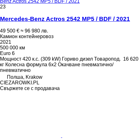
Benz Actros 2542 MP5 / BDF / 2021
23
Mercedes-Benz Actros 2542 MP5 / BDF / 2021
49 500 €
≈ 96 980 лв.
Камион контейнеровоз
2021
500 000 км
Euro 6
Мощност
420 к.с. (309 kW)
Гориво
дизел
Товаропод.
16 620
кг
Колесна формула
6x2
Окачване
пневматично/
пневматично
Полша, Krakow
CIEZAROWKI.PL
Свържете се с продавача