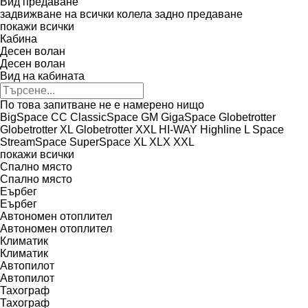
Вид предаване
задвижване на всички колела
задно предаване
покажи всички
Кабина
Десен волан
Десен волан
Вид на кабината
По това запитване не е намерено нищо
BigSpace
CC
ClassicSpace
GM
GigaSpace
Globetrotter
Globetrotter XL
Globetrotter XXL
HI-WAY
Highline
L
Space
StreamSpace
SuperSpace
XL
XLX
XXL
покажи всички
Спално място
Спално място
Еърбег
Еърбег
Автономен отоплител
Автономен отоплител
Климатик
Климатик
Автопилот
Автопилот
Тахограф
Тахограф