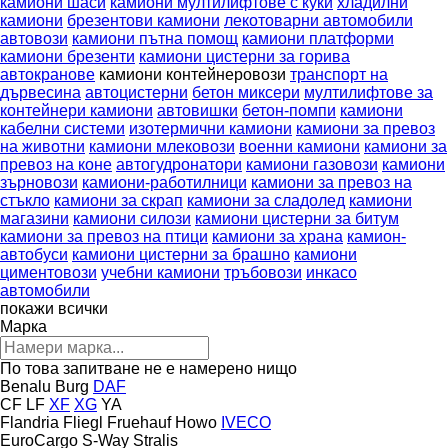
камиони шаси
камиони мултилифтове с куки
хладилни
камиони
брезентови камиони
лекотоварни автомобили
автовози
камиони пътна помощ
камиони платформи
камиони брезенти
камиони цистерни за горива
автокранове
камиони контейнеровози
транспорт на
дървесина
автоцистерни
бетон миксери
мултилифтове за
контейнери камиони
автовишки
бетон-помпи
камиони
кабелни системи
изотермични камиони
камиони за превоз
на животни
камиони млековози
военни камиони
камиони за
превоз на коне
автогудронатори
камиони газовози
камиони
зърновози
камиони-работилници
камиони за превоз на
стъкло
камиони за скрап
камиони за сладолед
камиони
магазини
камиони силози
камиони цистерни за битум
камиони за превоз на птици
камиони за храна
камион-
автобуси
камиони цистерни за брашно
камиони
циментовози
учебни камиони
тръбовози
инкасо
автомобили
покажи всички
Марка
По това запитване не е намерено нищо
Benalu
Burg
DAF
CF
LF
XF
XG
YA
Flandria
Fliegl
Fruehauf
Howo
IVECO
EuroCargo
S-Way
Stralis