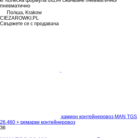
кг
Колесна формула
6x2x4
Окачване
пневматично/
пневматично
Полша, Krakow
CIEZAROWKI.PL
Свържете се с продавача
камион контейнеровоз MAN TGS
26.460 + ремарке контейнеровоз
36