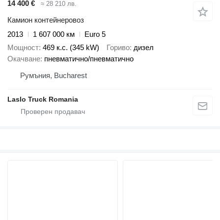
14 400 €
≈ 28 210 лв.
Камион контейнеровоз
2013
1 607 000 км
Euro 5
Мощност
469 к.с. (345 kW)
Гориво
дизел
Окачване
пневматично/пневматично
Румъния, Bucharest
Laslo Truck Romania