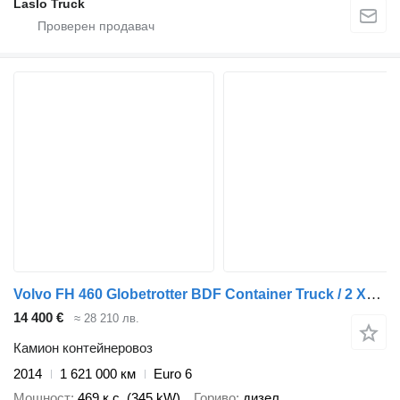
Laslo Truck
Volvo FH 460 Globetrotter BDF Container Truck / 2 XL Fuel Tanks / Full
14 400 €
≈ 28 210 лв.
Камион контейнеровоз
2014
1 621 000 км
Euro 6
Мощност
469 к.с. (345 kW)
Гориво
дизел