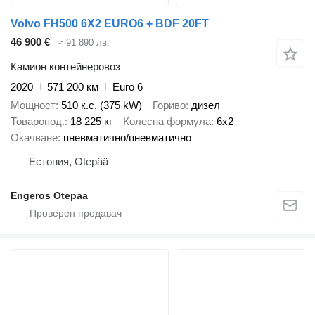
Volvo FH500 6X2 EURO6 + BDF 20FT
46 900 €
≈ 91 890 лв.
Камион контейнеровоз
2020
571 200 км
Euro 6
Мощност
510 к.с. (375 kW)
Гориво
дизел
Товаропод.
18 225 кг
Колесна формула
6x2
Окачване
пневматично/пневматично
Естония, Otepää
Engeros Otepaa