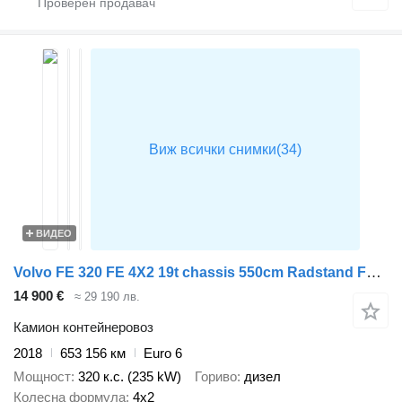
ВИДЕО
Volvo FE 320 FE 4X2 19t chassis 550cm Radstand Full Air 1500kg ladebor
14 900 €
≈ 29 190 лв.
Камион контейнеровоз
2018
653 156 км
Euro 6
Мощност
320 к.с. (235 kW)
Гориво
дизел
Колесна формула
4x2