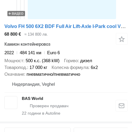
ВИДЕО
Volvo FH 500 6X2 BDF Full Air Lift-Axle I-Park cool VEB+ Euro 6
68 800 €
≈ 134 800 лв.
Камион контейнеровоз
2022
484 141 км
Euro 6
Мощност
500 к.с. (368 kW)
Гориво
дизел
Товаропод.
17 000 кг
Колесна формула
6x2
Окачване
пневматично/пневматично
Нидерландия, Veghel
BAS World
22
години в Autoline