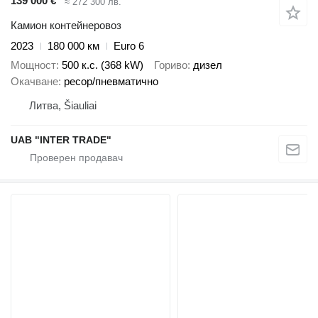
139 000 €
≈ 272 300 лв.
Камион контейнеровоз
2023
180 000 км
Euro 6
Мощност
500 к.с. (368 kW)
Гориво
дизел
Окачване
ресор/пневматично
Литва, Šiauliai
UAB "INTER TRADE"