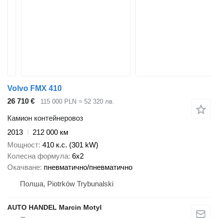
Volvo FMX 410
26 710 €
115 000 PLN
≈ 52 320 лв.
Камион контейнеровоз
2013
212 000 км
Мощност
410 к.с. (301 kW)
Колесна формула
6x2
Окачване
пневматично/пневматично
Полша, Piotrków Trybunalski
AUTO HANDEL Marcin Motyl