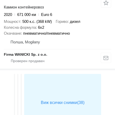
Камион контейнеровоз
2020
671 000 км
Euro 6
Мощност
500 к.с. (368 kW)
Гориво
дизел
Колесна формула
6x2
Окачване
пневматично/пневматично
Полша, Mogilany
Firma WANICKI Sp. z o.o.