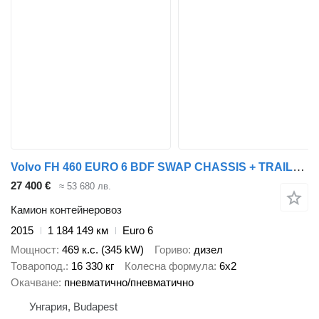
Volvo FH 460 EURO 6 BDF SWAP CHASSIS + TRAILER FLIEGL TWP180 + ремарке
27 400 €
≈ 53 680 лв.
Камион контейнеровоз
2015
1 184 149 км
Euro 6
Мощност
469 к.с. (345 kW)
Гориво
дизел
Товаропод.
16 330 кг
Колесна формула
6x2
Окачване
пневматично/пневматично
Унгария, Budapest