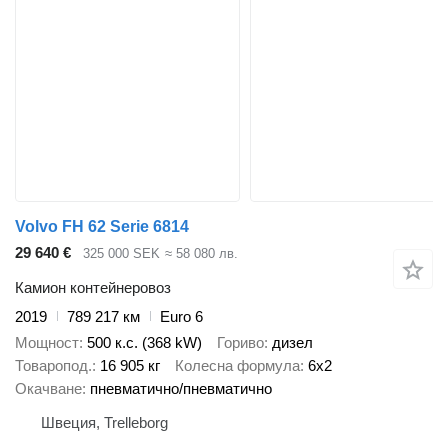
Volvo FH 62 Serie 6814
29 640 €
325 000 SEK
≈ 58 080 лв.
Камион контейнеровоз
2019
789 217 км
Euro 6
Мощност
500 к.с. (368 kW)
Гориво
дизел
Товаропод.
16 905 кг
Колесна формула
6x2
Окачване
пневматично/пневматично
Швеция, Trelleborg