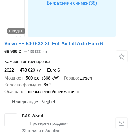
ВИДЕО
Volvo FH 500 6X2 XL Full Air Lift Axle Euro 6
69 900 €
≈ 136 900 лв.
Камион контейнеровоз
2022
478 820 км
Euro 6
Мощност
500 к.с. (368 kW)
Гориво
дизел
Колесна формула
6x2
Окачване
пневматично/пневматично
Нидерландия, Veghel
BAS World
22
години в Autoline