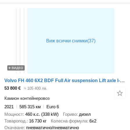
ВИДЕО
Volvo FH 460 6X2 BDF Full Air suspension Lift axle I-Park cool VEB+ Au
53 800 €
≈ 105 400 лв.
Камион контейнеровоз
2021
585 315 км
Euro 6
Мощност
460 к.с. (338 kW)
Гориво
дизел
Товаропод.
16 730 кг
Колесна формула
6x2
Окачване
пневматично/пневматично