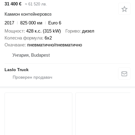
31 400 €
≈ 61 520 лв.
Камион контейнеровоз
2017
825 000 км
Euro 6
Мощност
428 к.с. (315 kW)
Гориво
дизел
Колесна формула
6x2
Окачване
пневматично/пневматично
Унгария, Budapest
Laslo Truck