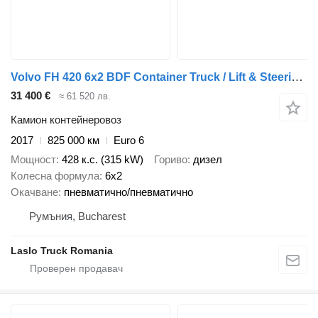
Volvo FH 420 6x2 BDF Container Truck / Lift & Steering Axle / Euro 6
31 400 €
≈ 61 520 лв.
Камион контейнеровоз
2017
825 000 км
Euro 6
Мощност
428 к.с. (315 kW)
Гориво
дизел
Колесна формула
6x2
Окачване
пневматично/пневматично
Румъния, Bucharest
Laslo Truck Romania