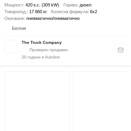
Мощност
420 к.с. (309 kW)
Гориво
дизел
Товаропод.
17 860 кг
Колесна формула
6x2
Окачване
пневматично/пневматично
Белгия
The Truck Company
20
години в Autoline