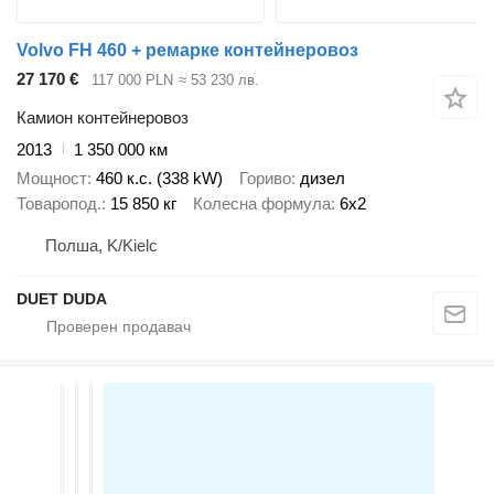
Volvo FH 460 + ремарке контейнеровоз
27 170 €
117 000 PLN
≈ 53 230 лв.
Камион контейнеровоз
2013
1 350 000 км
Мощност
460 к.с. (338 kW)
Гориво
дизел
Товаропод.
15 850 кг
Колесна формула
6x2
Полша, K/Kielc
DUET DUDA