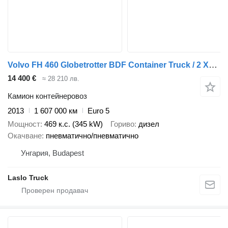
Volvo FH 460 Globetrotter BDF Container Truck / 2 XL Fuel Tanks / Full
14 400 €
≈ 28 210 лв.
Камион контейнеровоз
2013
1 607 000 км
Euro 5
Мощност
469 к.с. (345 kW)
Гориво
дизел
Окачване
пневматично/пневматично
Унгария, Budapest
Laslo Truck