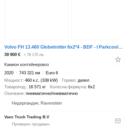
Volvo FH 13.460 Globetrotter 6x2*4 - BDF - I Parkcool - 4.90 WB - Full
39 900 €
≈ 78 170 лв.
Камион контейнеровоз
2020
743 321 км
Euro 6
Мощност
460 к.с. (338 kW)
Гориво
дизел
Товаропод.
16 571 кг
Колесна формула
6x2
Окачване
пневматично/пневматично
Нидерландия, Ravenstein
Vaex Truck Trading B.V