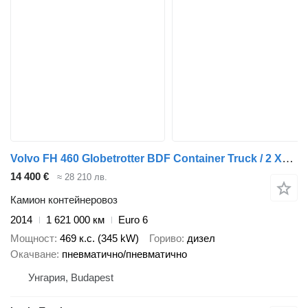
Volvo FH 460 Globetrotter BDF Container Truck / 2 XL Fuel Tanks / Full
14 400 €
≈ 28 210 лв.
Камион контейнеровоз
2014
1 621 000 км
Euro 6
Мощност
469 к.с. (345 kW)
Гориво
дизел
Окачване
пневматично/пневматично
Унгария, Budapest