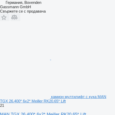
Германия, Bovenden
Gassmann GmbH
Свържете се с продавача
камион мултилифт с кука MAN
TGX 26.400* 6x2* Meiller RK20.65* Lift
21
MAN TGX 26.400* 6x2* Meiller RK20.65* Lift