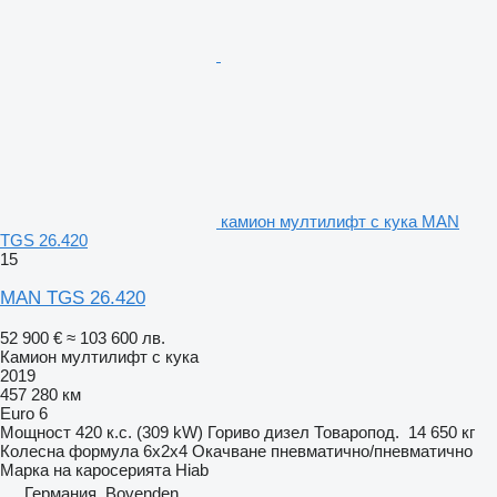
камион мултилифт с кука MAN
TGS 26.420
15
MAN TGS 26.420
52 900 €
≈ 103 600 лв.
Камион мултилифт с кука
2019
457 280 км
Euro 6
Мощност
420 к.с. (309 kW)
Гориво
дизел
Товаропод.
14 650 кг
Колесна формула
6x2x4
Окачване
пневматично/пневматично
Марка на каросерията
Hiab
Германия, Bovenden