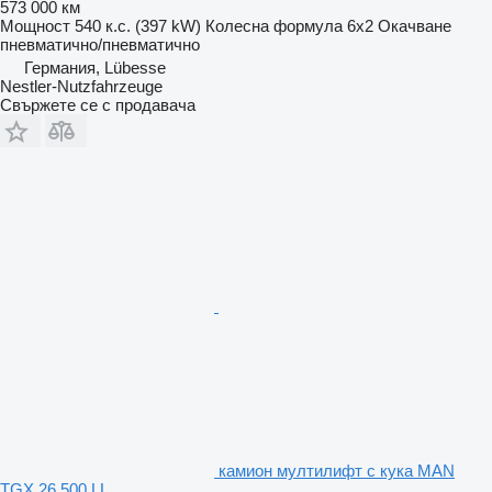
573 000 км
Мощност
540 к.с. (397 kW)
Колесна формула
6x2
Окачване
пневматично/пневматично
Германия, Lübesse
Nestler-Nutzfahrzeuge
Свържете се с продавача
камион мултилифт с кука MAN
TGX 26,500 LL