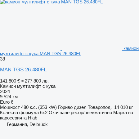
камион
мултилифт с кука MAN TGS 26.480FL
38
MAN TGS 26.480FL
141 800 €
≈ 277 800 лв.
Камион мултилифт с кука
2024
9 524 км
Euro 6
Мощност
480 к.с. (353 kW)
Гориво
дизел
Товаропод.
14 010 кг
Колесна формула
6x2
Окачване
ресор/пневматично
Марка на
каросерията
Hiab
Германия, Delbrück