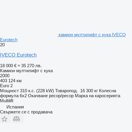
камион мултилифт с кука IVECO
Eurotech
20
IVECO Eurotech
18 000 €
≈ 35 270 лв.
Камион мултилифт с кука
2000
403 124 км
Euro 2
Мощност
310 к.с. (228 kW)
Товаропод.
16 300 кг
Колесна
формула
6x2
Окачване
ресор/ресор
Марка на каросерията
Multilift
Испания
Свържете се с продавача