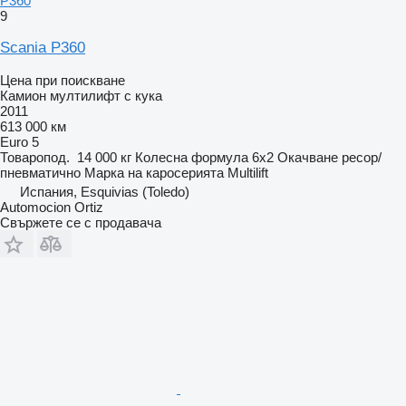
P360
9
Scania P360
Цена при поискване
Камион мултилифт с кука
2011
613 000 км
Euro 5
Товаропод.
14 000 кг
Колесна формула
6x2
Окачване
ресор/
пневматично
Марка на каросерията
Multilift
Испания, Esquivias (Toledo)
Automocion Ortiz
Свържете се с продавача