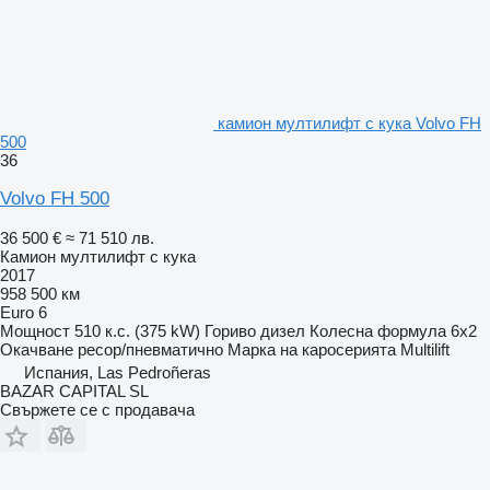
камион мултилифт с кука Volvo FH
500
36
Volvo FH 500
36 500 €
≈ 71 510 лв.
Камион мултилифт с кука
2017
958 500 км
Euro 6
Мощност
510 к.с. (375 kW)
Гориво
дизел
Колесна формула
6x2
Окачване
ресор/пневматично
Марка на каросерията
Multilift
Испания, Las Pedroñeras
BAZAR CAPITAL SL
Свържете се с продавача