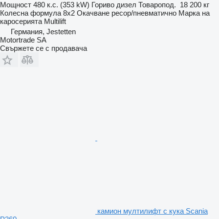
Мощност
480 к.с. (353 kW)
Гориво
дизел
Товаропод.
18 200 кг
Колесна формула
8x2
Окачване
ресор/пневматично
Марка на
каросерията
Multilift
Германия, Jestetten
Motortrade SA
Свържете се с продавача
камион мултилифт с кука Scania