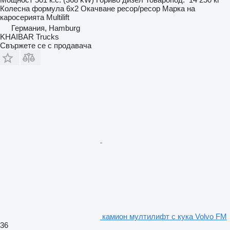
Колесна формула
6x2
Окачване
ресор/ресор
Марка на
каросерията
Multilift
Германия, Hamburg
KHAIBAR Trucks
Свържете се с продавача
камион мултилифт с кука Volvo FM
36