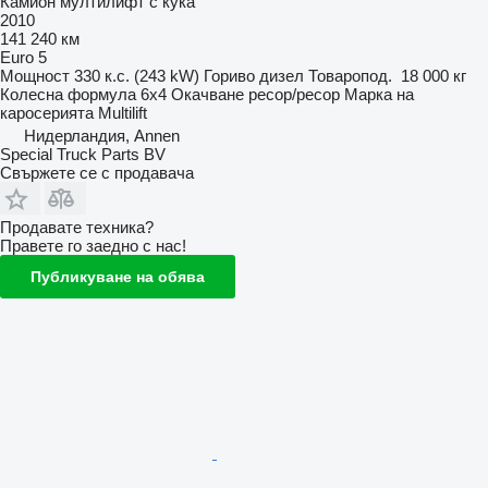
Камион мултилифт с кука
2010
141 240 км
Euro 5
Мощност
330 к.с. (243 kW)
Гориво
дизел
Товаропод.
18 000 кг
Колесна формула
6x4
Окачване
ресор/ресор
Марка на
каросерията
Multilift
Нидерландия, Annen
Special Truck Parts BV
Свържете се с продавача
Продавате техника?
Правете го заедно с нас!
Публикуване на обява