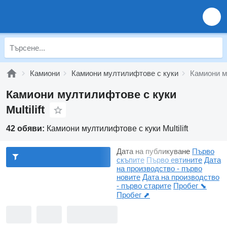
Камиони
Камиони мултилифтове с куки
Камиони му
Камиони мултилифтове с куки
Multilift
42 обяви:
Камиони мултилифтове с куки Multilift
Дата на публикуване
Първо
скъпите
Първо евтините
Дата
на производство - първо
новите
Дата на производство
- първо старите
Пробег ⬊
Пробег ⬈