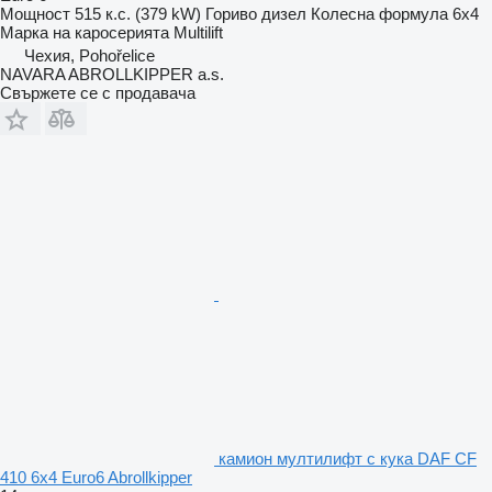
Мощност
515 к.с. (379 kW)
Гориво
дизел
Колесна формула
6x4
Марка на каросерията
Multilift
Чехия, Pohořelice
NAVARA ABROLLKIPPER a.s.
Свържете се с продавача
камион мултилифт с кука DAF CF
410 6x4 Euro6 Abrollkipper