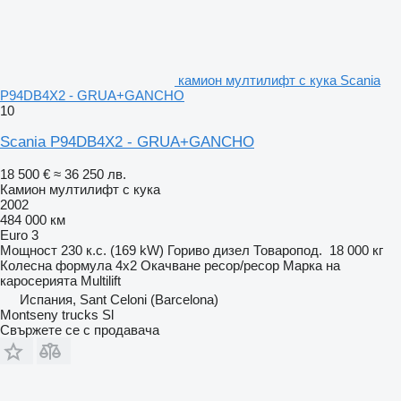
камион мултилифт с кука Scania
P94DB4X2 - GRUA+GANCHO
10
Scania P94DB4X2 - GRUA+GANCHO
18 500 €
≈ 36 250 лв.
Камион мултилифт с кука
2002
484 000 км
Euro 3
Мощност
230 к.с. (169 kW)
Гориво
дизел
Товаропод.
18 000 кг
Колесна формула
4x2
Окачване
ресор/ресор
Марка на
каросерията
Multilift
Испания, Sant Celoni (Barcelona)
Montseny trucks Sl
Свържете се с продавача