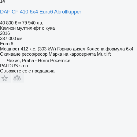
14
DAF CF 410 6x4 Euro6 Abrollkipper
40 800 €
≈ 79 940 лв.
Камион мултилифт с кука
2016
337 000 км
Euro 6
Мощност
412 к.с. (303 kW)
Гориво
дизел
Колесна формула
6x4
Окачване
ресор/ресор
Марка на каросерията
Multilift
Чехия, Praha - Horní Počernice
PALDUS s.r.o.
Свържете се с продавача