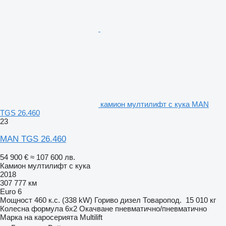
камион мултилифт с кука MAN
TGS 26.460
23
MAN TGS 26.460
54 900 €
≈ 107 600 лв.
Камион мултилифт с кука
2018
307 777 км
Euro 6
Мощност
460 к.с. (338 kW)
Гориво
дизел
Товаропод.
15 010 кг
Колесна формула
6x2
Окачване
пневматично/пневматично
Марка на каросерията
Multilift