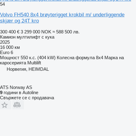
54
Volvo FH540 8x4 brøyterigget krokbil m/ underliggende
skjær og 24T kro
300 400 €
3 299 000 NOK
≈ 588 500 лв.
Камион мултилифт с кука
2025
16 000 км
Euro 6
Мощност
550 к.с. (404 kW)
Колесна формула
8x4
Марка на
каросерията
Multilift
Норвегия, HEIMDAL
ATS Norway AS
9
години в Autoline
Свържете се с продавача