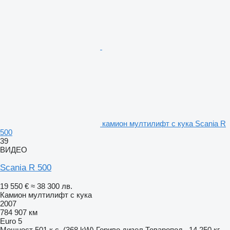
камион мултилифт с кука Scania R
500
39
ВИДЕО
Scania R 500
19 550 €
≈ 38 300 лв.
Камион мултилифт с кука
2007
784 907 км
Euro 5
Мощност
501 к.с. (368 kW)
Гориво
дизел
Товаропод.
14 250 кг