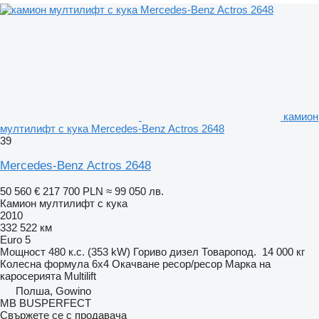
камион
мултилифт с кука Mercedes-Benz Actros 2648
39
Mercedes-Benz Actros 2648
50 560 €
217 700 PLN
≈ 99 050 лв.
Камион мултилифт с кука
2010
332 522 км
Euro 5
Мощност
480 к.с. (353 kW)
Гориво
дизел
Товаропод.
14 000 кг
Колесна формула
6x4
Окачване
ресор/ресор
Марка на
каросерията
Multilift
Полша, Gowino
MB BUSPERFECT
Свържете се с продавача