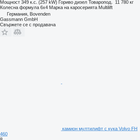
Мощност
349 к.с. (257 kW)
Гориво
дизел
Товаропод.
11 780 кг
Колесна формула
6x4
Марка на каросерията
Multilift
Германия, Bovenden
Gassmann GmbH
Свържете се с продавача
камион мултилифт с кука Volvo FH
460
8