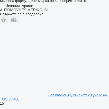
Колесна формула
6x2
Марка на каросерията
Multilift
Испания, Aparan
AUTOMOVILES MERINO, SL
Свържете се с продавача
нов камион мултилифт с кука MAN
TGS 35.480
15