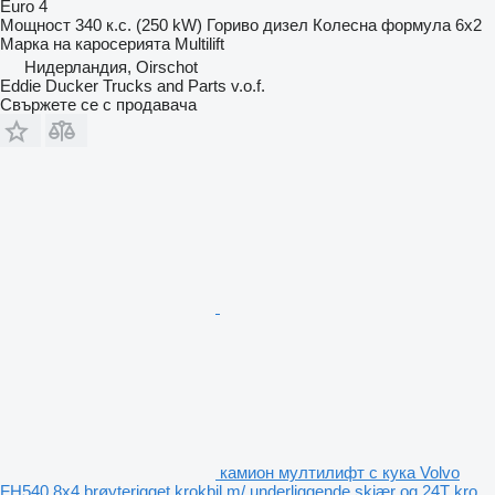
Euro 4
Мощност
340 к.с. (250 kW)
Гориво
дизел
Колесна формула
6x2
Марка на каросерията
Multilift
Нидерландия, Oirschot
Eddie Ducker Trucks and Parts v.o.f.
Свържете се с продавача
камион мултилифт с кука Volvo
FH540 8x4 brøyterigget krokbil m/ underliggende skjær og 24T kro