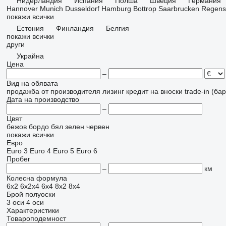
Нидерландия
Испания
Полша
Швеция
Германия
Hannover
Munich
Dusseldorf
Hamburg
Bottrop
Saarbrucken
Regens
покажи всички
Естония
Финландия
Белгия
покажи всички
други
Украйна
Цена
–
Вид на обявата
продажба
от производителя
лизинг
кредит
на вноски
trade-in (б
Дата на производство
–
Цвят
бежов
бордо
бял
зелен
червен
покажи всички
Евро
Euro 3
Euro 4
Euro 5
Euro 6
Пробег
–
км
Колесна формула
6x2
6x2x4
6x4
8x2
8x4
Брой полуоски
3 оси
4 оси
Характеристики
Товароподемност