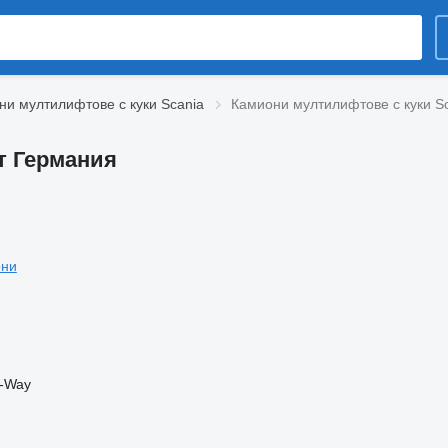
ни мултилифтове с куки Scania
Камиони мултилифтове с куки S
т Германия
они
-Way