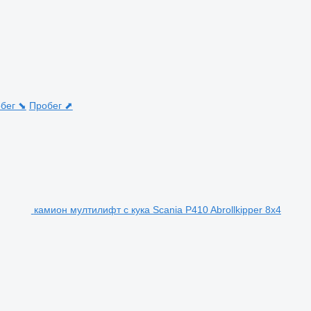
бег ⬊
Пробег ⬈
камион мултилифт с кука Scania P410 Abrollkipper 8x4