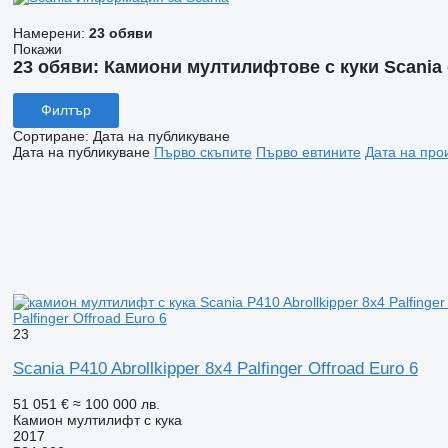
Намерени:
23 обяви
Покажи
23 обяви:
Камиони мултилифтове с куки Scania
Филтър
Сортиране
:
Дата на публикуване
Дата на публикуване
Първо скъпите
Първо евтините
Дата на про
Palfinger Offroad Euro 6
23
Scania P410 Abrollkipper 8x4 Palfinger Offroad Euro 6
51 051 €
≈ 100 000 лв.
Камион мултилифт с кука
2017