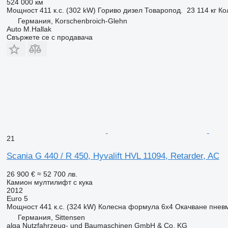
524 000 км
Мощност
411 к.с. (302 kW)
Гориво
дизел
Товаропод.
23 114 кг
Ко
Германия, Korschenbroich-Glehn
Auto M.Hallak
Свържете се с продавача
21
Scania G 440 / R 450, Hyvalift HVL 11094, Retarder, AC
26 900 €
≈ 52 700 лв.
Камион мултилифт с кука
2012
Euro 5
Мощност
441 к.с. (324 kW)
Колесна формула
6x4
Окачване
пнев
Германия, Sittensen
alga Nutzfahrzeug- und Baumaschinen GmbH & Co. KG