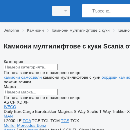
Autoline
Камиони
Камиони мултилифтове с куки
Камио
Камиони мултилифтове с куки Scania о
Категория
По това запитване не е намерено нищо
камиони самосвали
камиони мултилифтове с куки
бордови ками
покажи всички
Марка
По това запитване не е намерено нищо
AS
CF
XD
XF
IVECO
Daily
EuroCargo
Eurotrakker
Magirus
S-Way
Stralis
T-Way
Trakker
X
MAN
L2000
LE
TGA
TGE
TGL
TGM
TGS
TGX
Meiller
Mercedes-Benz