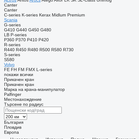
Actros
Antos
Arocs
Atego
Axor
LK
SK
SL-Class
Unimog
Canter
Canter
C-series
K-series
Kerax
Midlum
Premium
Scania
G-series
G410
G440
G450
G480
LB
P-series
P360
P370
P410
P420
R-series
R440
R450
R480
R500
R580
R730
S-series
S580
Volvo
FE
FH
FM
FMX
L-series
покажи всички
Прикачен кран
Прикачен кран
Марка на крана-манипулатор
Palfinger
Местонахождение
Търсене по радиус
България
Пловдив
Европа