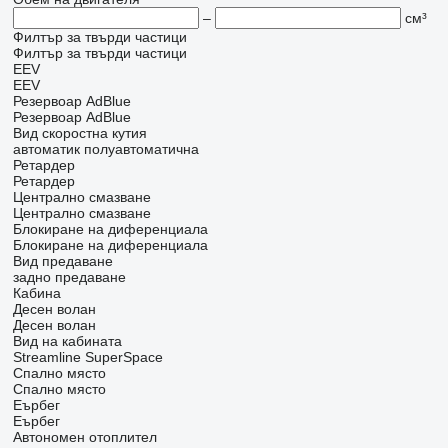
–
см³
Филтър за твърди частици
Филтър за твърди частици
EEV
EEV
Резервоар AdBlue
Резервоар AdBlue
Вид скоростна кутия
автоматик
полуавтоматична
Ретардер
Ретардер
Централно смазване
Централно смазване
Блокиране на диференциала
Блокиране на диференциала
Вид предаване
задно предаване
Кабина
Десен волан
Десен волан
Вид на кабината
Streamline
SuperSpace
Спално място
Спално място
Еърбег
Еърбег
Автономен отоплител