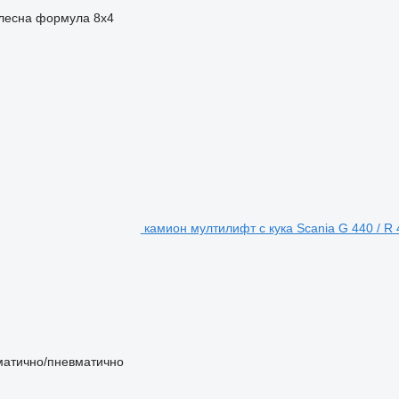
лесна формула
8x4
камион мултилифт с кука Scania G 440 / R 4
матично/пневматично