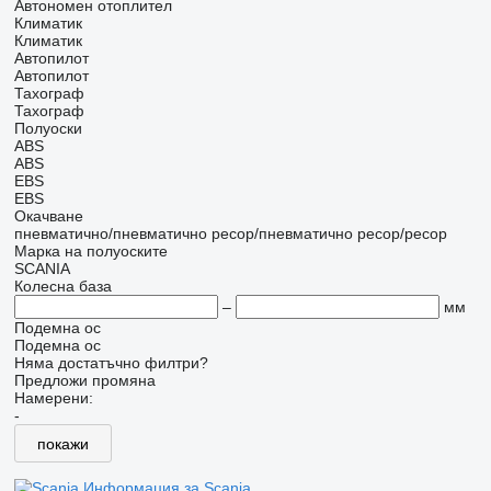
Автономен отоплител
Климатик
Климатик
Автопилот
Автопилот
Тахограф
Тахограф
Полуоски
ABS
ABS
EBS
EBS
Окачване
пневматично/пневматично
ресор/пневматично
ресор/ресор
Марка на полуоските
SCANIA
Колесна база
–
мм
Подемна ос
Подемна ос
Няма достатъчно филтри?
Предложи промяна
Намерени:
-
покажи
Информация за Scania