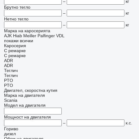
–
кг
Брутно тегло
–
кг
Нетно тегло
–
кг
Марка на каросерията
AJK
Hiab
Meiller
Palfinger
VDL
покажи всички
Каросерия
С ремарке
С ремарке
ADR
ADR
Теглич
Теглич
PTO
PTO
Двигател, скоростна кутия
Марка на двигателя
Scania
Модел на двигателя
Мощност на двигателя
–
к.с.
Гориво
дизел
Обем на двигателя