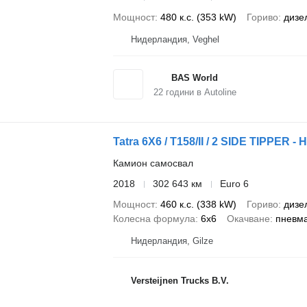
Мощност
480 к.с. (353 kW)
Гориво
дизе
Нидерландия, Veghel
BAS World
22
години в Autoline
Tatra 6X6 / T158/II / 2 SIDE TIPPER 
Камион самосвал
2018
302 643 км
Euro 6
Мощност
460 к.с. (338 kW)
Гориво
дизе
Колесна формула
6x6
Окачване
пневма
Нидерландия, Gilze
Versteijnen Trucks B.V.