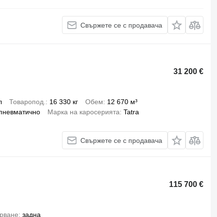
Свържете се с продавача
31 200 €
л
Товаропод.
16 330 кг
Обем
12 670 м³
пневматично
Марка на каросерията
Tatra
Свържете се с продавача
115 700 €
арване
задна