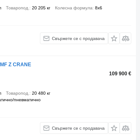
л
Товаропод.
20 205 кг
Колесна формула
8x6
Свържете се с продавача
- HMF Z CRANE
109 900 €
л
Товаропод.
20 480 кг
тично/пневматично
Свържете се с продавача