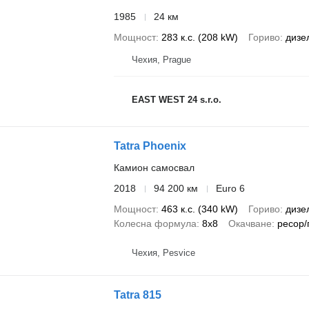
1985
24 км
Мощност
283 к.с. (208 kW)
Гориво
дизе
Чехия, Prague
EAST WEST 24 s.r.o.
Tatra Phoenix
Камион самосвал
2018
94 200 км
Euro 6
Мощност
463 к.с. (340 kW)
Гориво
дизе
Колесна формула
8x8
Окачване
ресор/
Чехия, Pesvice
Tatra 815