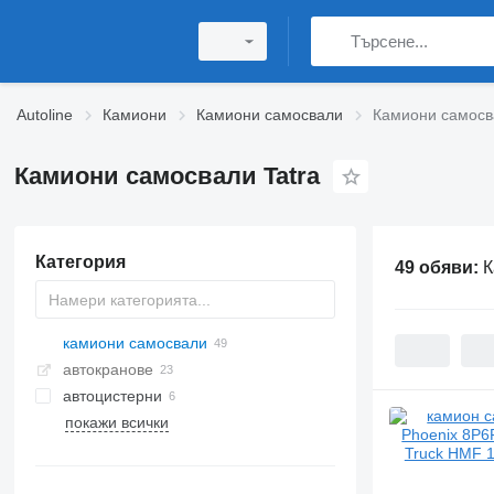
Autoline
Камиони
Камиони самосвали
Камиони самосв
Камиони самосвали Tatra
Категория
49 обяви:
К
камиони самосвали
автокранове
автоцистерни
покажи всички