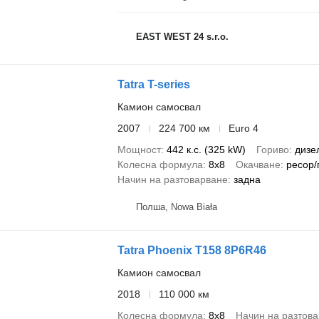
EAST WEST 24 s.r.o.
Tatra T-series
Камион самосвал
2007
224 700 км
Euro 4
Мощност
442 к.с. (325 kW)
Гориво
дизе
Колесна формула
8x8
Окачване
ресор/
Начин на разтоварване
задна
Полша, Nowa Biała
Tatra Phoenix T158 8P6R46
Камион самосвал
2018
110 000 км
Колесна формула
8x8
Начин на разтов