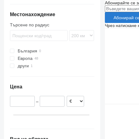
Абонирайте се з
Premium
N-series
T-series
S-series
Местонахождение
Абонирай с
Terberg
Търсене по радиус
Чрез натискане 
VM
България
Европа
други
Чехия
Словакия
Украйна
Полша
Цена
Румъния
Нидерландия
–
Унгария
Германия