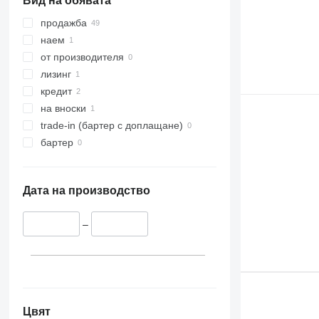
Вид на обявата
продажба
наем
от производителя
лизинг
кредит
на вноски
trade-in (бартер с доплащане)
бартер
Дата на производство
–
Цвят