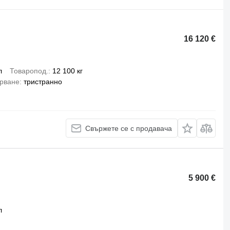
16 120 €
л
Товаропод.
12 100 кг
арване
тристранно
Свържете се с продавача
5 900 €
л