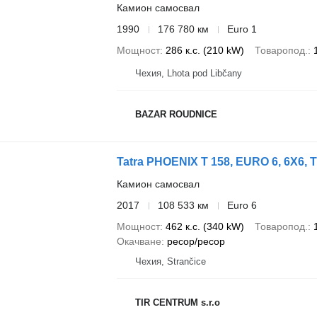
Камион самосвал
1990
176 780 км
Euro 1
Мощност
286 к.с. (210 kW)
Товаропод.
Чехия, Lhota pod Libčany
BAZAR ROUDNICE
Tatra PHOENIX T 158, EURO 6, 6X6,
Камион самосвал
2017
108 533 км
Euro 6
Мощност
462 к.с. (340 kW)
Товаропод.
Окачване
ресор/ресор
Чехия, Strančice
TIR CENTRUM s.r.o