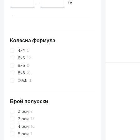
–
км
Колесна формула
4x4
6x6
8x6
8x8
10x8
Брой полуоски
2 оси
3 оси
4 оси
5 оси