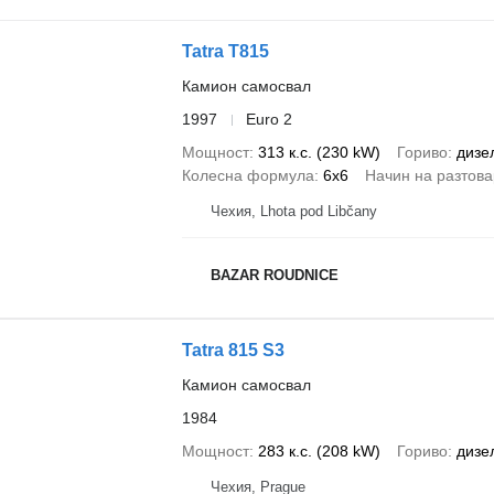
Tatra T815
Камион самосвал
1997
Euro 2
Мощност
313 к.с. (230 kW)
Гориво
дизе
Колесна формула
6x6
Начин на разтов
Чехия, Lhota pod Libčany
BAZAR ROUDNICE
Tatra 815 S3
Камион самосвал
1984
Мощност
283 к.с. (208 kW)
Гориво
дизе
Чехия, Prague