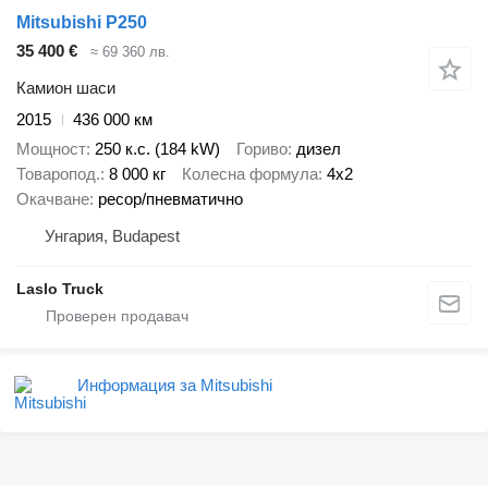
Mitsubishi P250
35 400 €
≈ 69 360 лв.
Камион шаси
2015
436 000 км
Мощност
250 к.с. (184 kW)
Гориво
дизел
Товаропод.
8 000 кг
Колесна формула
4x2
Окачване
ресор/пневматично
Унгария, Budapest
Laslo Truck
Информация за Mitsubishi