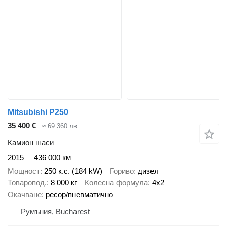
Mitsubishi P250
35 400 €
≈ 69 360 лв.
Камион шаси
2015
436 000 км
Мощност
250 к.с. (184 kW)
Гориво
дизел
Товаропод.
8 000 кг
Колесна формула
4x2
Окачване
ресор/пневматично
Румъния, Bucharest