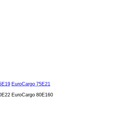
5E19
EuroCargo 75E21
0E22
EuroCargo 80E160