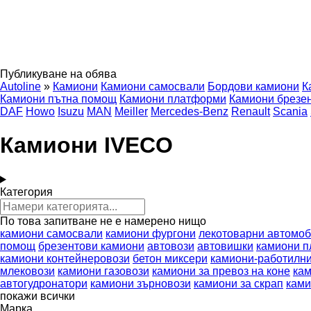
Публикуване на обява
Autoline
»
Камиони
Камиони самосвали
Бордови камиони
К
Камиони пътна помощ
Камиони платформи
Камиони брезе
DAF
Howo
Isuzu
MAN
Meiller
Mercedes-Benz
Renault
Scania
Камиони IVECO
Категория
По това запитване не е намерено нищо
камиони самосвали
камиони фургони
лекотоварни автомо
помощ
брезентови камиони
автовози
автовишки
камиони 
камиони контейнеровози
бетон миксери
камиони-работилн
млековози
камиони газовози
камиони за превоз на коне
кам
автогудронатори
камиони зърновози
камиони за скрап
ками
покажи всички
Марка