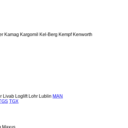
er
Kamag
Kargomil
Kel-Berg
Kempf
Kenworth
r
Livab
Loglift
Lohr
Lublin
MAN
TGS
TGX
g
Maxus