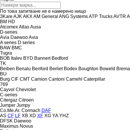
По това запитване не е намерено нищо
3Kare
AJK
AKX
AM General
ANG Systems
ATP Trucks
AVTR
A
BM
HD
Atcomex
Atlas
Ausa
D-series
Avia Daewoo
Avia
A series
D series
BAW
BMC
Tugra
BOB Italev
BYD
Bannert
Bedford
TK
Beiben
Benalu
Benford
Berliet
Bodex
Boughton
Boweld
Brema
BU
Burg
CIF
CMT
Camion
Cantoni
Carnehl
Caterpillar
769
Cayvol
Chevrolet
C-series
Citergaz
Citroen
Jumper
Jumpy
Co.Me.Ar.
Cormach
DAF
AS
CF
LF
XB
XD
XF
XG
YA
YHZ
DFSK
Daewoo
Maximus
Novus