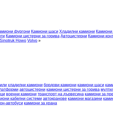
амиони фургони
Камиони шаси
Хладилни камиони
Камиони 
нти
Камиони цистерни за горива
Автоцистерни
Камиони кон
Sinotruk Howo
Volvo
»
били
хладилни камиони
бордови камиони
камиони шаси
кам
платформи
автоцистерни
камиони цистерни за горива
мулти
ици
военни камиони
транспорт на дървесина
камиони за пр
иони кабелни системи
автокранове
камиони магазини
ками
он-автобуси
камиони за храна