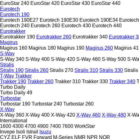
EuroStar 240
EuroStar 420
EuroStar 430
EuroStar 440
Eurotech
Eurotech 190
Eurotech 190E27
Eurotech 190E30
Eurotech 190E34
Eurotec
Eurotech 240
Eurotech 260
Eurotech 430
Eurotech 440
Eurotrakker
Eurotrakker 190
Eurotrakker 260
Eurotrakker 340
Eurotrakker 
Magirus
Magirus 160
Magirus 180
Magirus 190
Magirus 260
Magirus 41
S-Way
S-Way 340
S-Way 400
S-Way 420
S-Way 460
S-Way 500
S-Wa
Stralis
Stralis 190
Stralis 260
Stralis 270
Stralis 310
Stralis 330
Strali
T-Way
Trakker
Trakker 190
Trakker 260
Trakker 310
Trakker 330
Trakker 340
T
Turbo Daily
Turbo Daily 49
Turbostar
Turbostar 190
Turbostar 240
Turbostar 260
X-Way
X-Way 360
X-Way 400
X-Way 420
X-Way 460
X-Way 480
X-Wa
International
1600
4300
4700
4900
7400
7600
WorkStar
Invepe
Isoli
Istrail
Isuzu
CYZ
ELF
FVR
Forward
M-Series
NMR
NPR
NQR