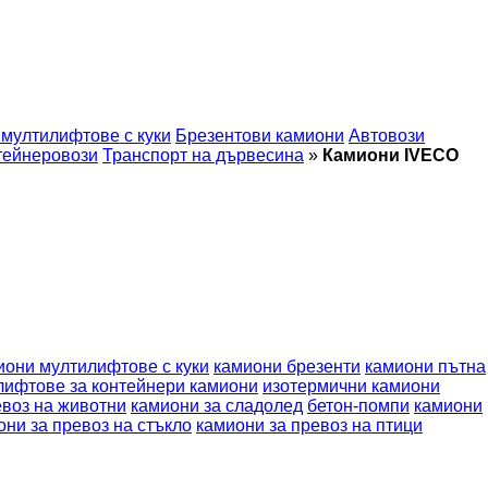
мултилифтове с куки
Брезентови камиони
Автовози
тейнеровози
Транспорт на дървесина
»
Камиони IVECO
иони мултилифтове с куки
камиони брезенти
камиони пътна
лифтове за контейнери камиони
изотермични камиони
евоз на животни
камиони за сладолед
бетон-помпи
камиони
они за превоз на стъкло
камиони за превоз на птици