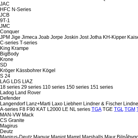
JAC
HFC
N-Series
JCB
9T-1
JMC
Conquer
JPM
Jige
Jimeca
Joab
Jorpe
Joskin
Jost
Jotha
KH-Kipper
Kais
C-series
T-series
King
Krampe
BigBody
Krone
SD
Kröger
Kässbohrer
Kögel
S 24
LAG
LDS
LIAZ
18 series
29 series
110 series
150 series
151 series
Ladog
Land Rover
Defender
Langendorf
Lanz+Marti
Laxo
Liebherr
Lindner & Fischer
Lindne
A-series
F8
F90
KAT
L2000
LE
NL series
TGA
TGE
TGL
TGM
MAN-VW
Mack
CS
Granite
Magirus
Deutz
Magirus-Deutz
Magyar
Manjot
Marrel
Marshalls
Maur Bilpåbyg