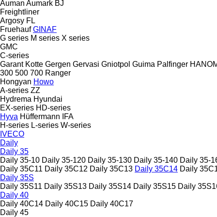
Auman
Aumark
BJ
Freightliner
Argosy
FL
Fruehauf
GINAF
G series
M series
X series
GMC
C-series
Garant Kotte
Gergen
Gervasi
Gniotpol
Guima Palfinger
HANO
300
500
700
Ranger
Hongyan
Howo
A-series
ZZ
Hydrema
Hyundai
EX-series
HD-series
Hyva
Hüffermann
IFA
H-series
L-series
W-series
IVECO
Daily
Daily 35
Daily 35-10
Daily 35-120
Daily 35-130
Daily 35-140
Daily 35-1
Daily 35C11
Daily 35C12
Daily 35C13
Daily 35C14
Daily 35C
Daily 35S
Daily 35S11
Daily 35S13
Daily 35S14
Daily 35S15
Daily 35S1
Daily 40
Daily 40C14
Daily 40C15
Daily 40C17
Daily 45