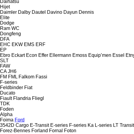
Daihatsu
Hijet
Daimler
Dalby
Dautel
Davino
Dayun
Dennis
Elite
Dodge
Ram
WC
Dongfeng
DFA
EHC
EKW
EMS
ERF
EP
Ebro
Eckart
Econ
Effer
Ellermann
Emoss
Equip’men
Essel
Etn
SLT
FAW
CA
JH6
FM
FML
Falkom
Fassi
F-series
Feldbinder
Fiat
Ducato
Fiault
Flandria
Fliegl
TDK
Foden
Alpha
Foima
Ford
3542D
Cargo
E-Transit
E-series
F-series
Ka
L-series
LT
Transit
Forez-Bennes
Forland
Fornal
Foton