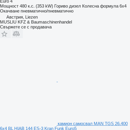
Euro 4
Мощност
480 к.с. (353 kW)
Гориво
дизел
Колесна формула
6x4
Окачване
пневматично/пневматично
Австрия, Liezen
MUSLIU KFZ & Baumaschinenhandel
Свържете се с продавача
камион самосвал MAN TGS 26.400
6x4 BL HIAB 144 ES-3 Kran Funk Euro5