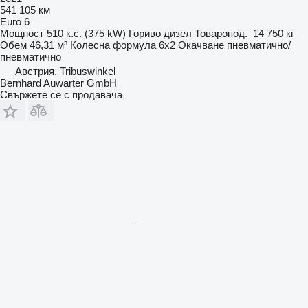
541 105 км
Euro 6
Мощност
510 к.с. (375 kW)
Гориво
дизел
Товаропод.
14 750 кг
Обем
46,31 м³
Колесна формула
6x2
Окачване
пневматично/
пневматично
Австрия, Tribuswinkel
Bernhard Auwärter GmbH
Свържете се с продавача