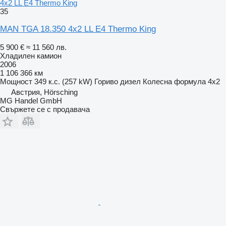
4x2 LL E4 Thermo King
35
MAN TGA 18.350 4x2 LL E4 Thermo King
5 900 €
≈ 11 560 лв.
Хладилен камион
2006
1 106 366 км
Мощност
349 к.с. (257 kW)
Гориво
дизел
Колесна формула
4x2
Австрия, Hörsching
MG Handel GmbH
Свържете се с продавача