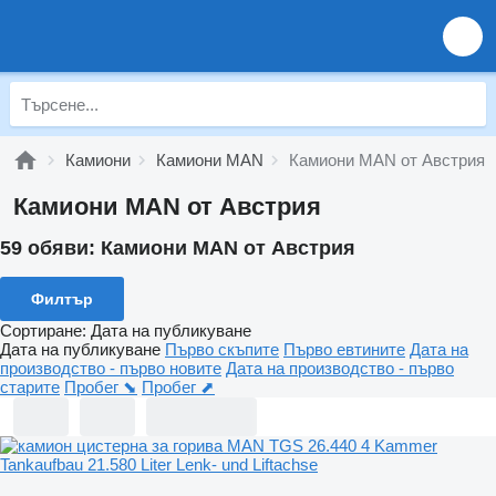
Камиони
Камиони MAN
Камиони MAN от Австрия
Камиони MAN от Австрия
59 обяви:
Камиони MAN от Австрия
Филтър
Сортиране
:
Дата на публикуване
Дата на публикуване
Първо скъпите
Първо евтините
Дата на
производство - първо новите
Дата на производство - първо
старите
Пробег ⬊
Пробег ⬈