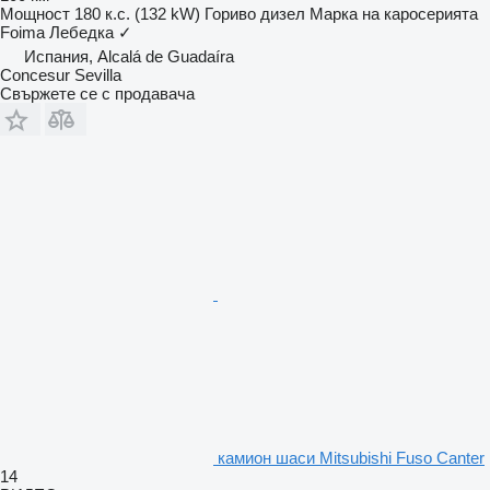
Мощност
180 к.с. (132 kW)
Гориво
дизел
Марка на каросерията
Foima
Лебедка
✓
Испания, Alcalá de Guadaíra
Concesur Sevilla
Свържете се с продавача
камион шаси Mitsubishi Fuso Canter
14