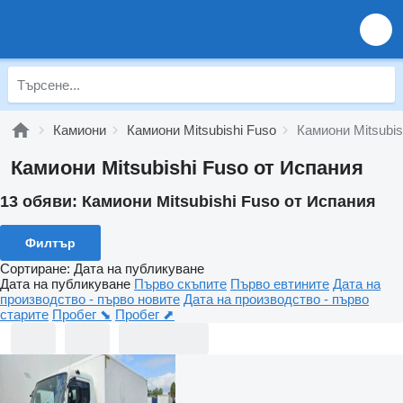
Камиони
Камиони Mitsubishi Fuso
Камиони Mitsubis
Камиони Mitsubishi Fuso от Испания
13 обяви:
Камиони Mitsubishi Fuso от Испания
Филтър
Сортиране
:
Дата на публикуване
Дата на публикуване
Първо скъпите
Първо евтините
Дата на
производство - първо новите
Дата на производство - първо
старите
Пробег ⬊
Пробег ⬈