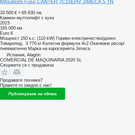
Mitsubishi Fuso CANTER 7C15EHV JIMECA 5 TN
33 500 €
≈ 65 630 лв.
Камион мултилифт с кука
2019
165 000 км
Euro 6
Мощност
150 к.с. (110 kW)
Гориво
електричество/дизел
Товаропод.
3 770 кг
Колесна формула
4x2
Окачване
ресор/
пневматично
Марка на каросерията
Jimeca
Испания, Alagón
COMERCIAL DE MAQUINARIA 2020 SL
Свържете се с продавача
Продавате техника?
Правете го заедно с нас!
Публикуване на обява