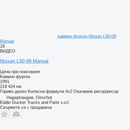
камион фургон Nissan L50-09
Manual
18
ВИДЕО
Nissan L50-09 Manual
Цена при поискване
Камион фургон
1991
218 424 км
Гориво
дизел
Колесна формула
4x2
Окачване
ресор/ресор
Нидерландия, Oirschot
Eddie Ducker Trucks and Parts v.o.f.
Свържете се с продавача