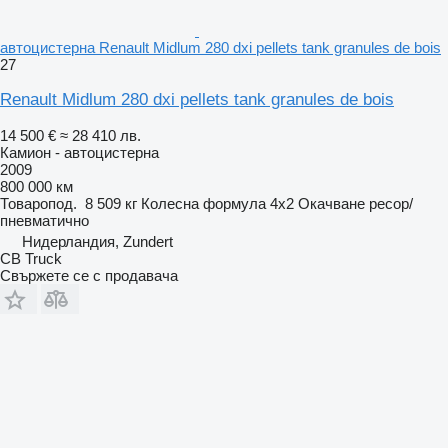
автоцистерна Renault Midlum 280 dxi pellets tank granules de bois
27
Renault Midlum 280 dxi pellets tank granules de bois
14 500 €
≈ 28 410 лв.
Камион - автоцистерна
2009
800 000 км
Товаропод.
8 509 кг
Колесна формула
4x2
Окачване
ресор/
пневматично
Нидерландия, Zundert
CB Truck
Свържете се с продавача