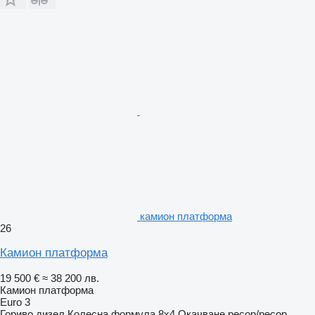
камион платформа
26
Камион платформа
19 500 €
≈ 38 200 лв.
Камион платформа
Euro 3
Гориво
дизел
Колесна формула
8x4
Окачване
ресор/ресор