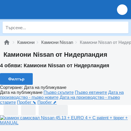
Камиони
Камиони Nissan
Камиони Nissan от Ниде
Камиони Nissan от Нидерландия
4 обяви:
Камиони Nissan от Нидерландия
Филтър
Сортиране
:
Дата на публикуване
Дата на публикуване
Първо скъпите
Първо евтините
Дата на
производство - първо новите
Дата на производство - първо
старите
Пробег ⬊
Пробег ⬈