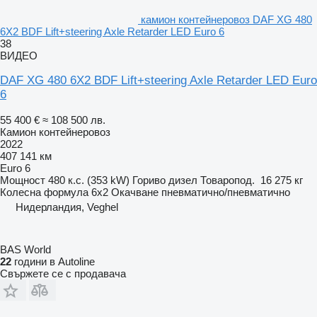
камион контейнеровоз DAF XG 480
6X2 BDF Lift+steering Axle Retarder LED Euro 6
38
ВИДЕО
DAF XG 480 6X2 BDF Lift+steering Axle Retarder LED Euro
6
55 400 €
≈ 108 500 лв.
Камион контейнеровоз
2022
407 141 км
Euro 6
Мощност
480 к.с. (353 kW)
Гориво
дизел
Товаропод.
16 275 кг
Колесна формула
6x2
Окачване
пневматично/пневматично
Нидерландия, Veghel
BAS World
22
години в Autoline
Свържете се с продавача