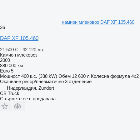
камион млековоз DAF XF 105.460
36
DAF XF 105.460
21 500 €
≈ 42 120 лв.
Камион млековоз
2009
880 000 км
Euro 5
Мощност
460 к.с. (338 kW)
Обем
12 600 л
Колесна формула
4x2
Окачване
ресор/пневматично
3 отделение
Нидерландия, Zundert
CB Truck
Свържете се с продавача