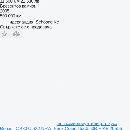
11 500 €
≈ 22 530 лв.
Брезентов камион
2005
500 000 км
Нидерландия, Schoondijke
Свържете се с продавача
нов камион мултилифт с кука
Renault C 480 C 6X2 NEW! Penz Crane 15Z.9.50R HIAB 20S56