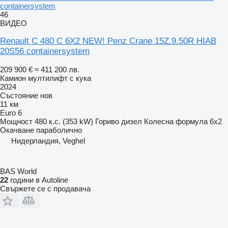
containersystem
46
ВИДЕО
Renault C 480 C 6X2 NEW! Penz Crane 15Z.9.50R HIAB
20S56 containersystem
209 900 €
≈ 411 200 лв.
Камион мултилифт с кука
2024
Състояние
нов
11 км
Euro 6
Мощност
480 к.с. (353 kW)
Гориво
дизел
Колесна формула
6x2
Окачване
параболично
Нидерландия, Veghel
BAS World
22
години в Autoline
Свържете се с продавача