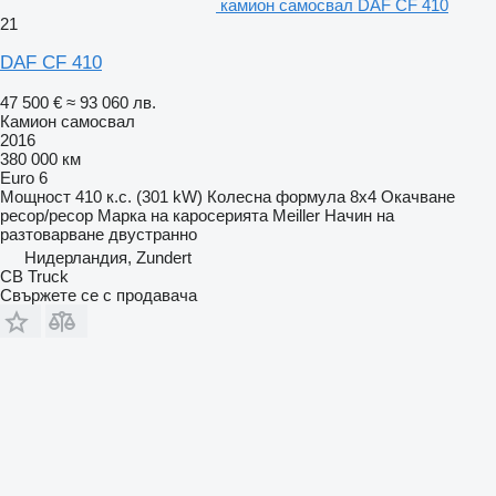
камион самосвал DAF CF 410
21
DAF CF 410
47 500 €
≈ 93 060 лв.
Камион самосвал
2016
380 000 км
Euro 6
Мощност
410 к.с. (301 kW)
Колесна формула
8x4
Окачване
ресор/ресор
Марка на каросерията
Meiller
Начин на
разтоварване
двустранно
Нидерландия, Zundert
CB Truck
Свържете се с продавача