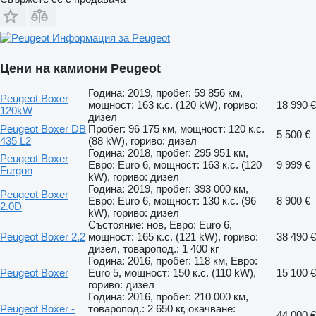
Информация за Peugeot
Цени на камиони Peugeot
Година: 2019, пробег: 59 856 км,
Peugeot Boxer
мощност: 163 к.с. (120 kW), гориво:
18 990 €
120kW
дизел
Peugeot Boxer DB
Пробег: 96 175 км, мощност: 120 к.с.
5 500 €
435 L2
(88 kW), гориво: дизел
Година: 2018, пробег: 295 951 км,
Peugeot Boxer
Евро: Euro 6, мощност: 163 к.с. (120
9 999 €
Furgon
kW), гориво: дизел
Година: 2019, пробег: 393 000 км,
Peugeot Boxer
Евро: Euro 6, мощност: 130 к.с. (96
8 900 €
2.0D
kW), гориво: дизел
Състояние: нов, Евро: Euro 6,
Peugeot Boxer 2.2
мощност: 165 к.с. (121 kW), гориво:
38 490 €
дизел, товаропод.: 1 400 кг
Година: 2016, пробег: 118 км, Евро:
Peugeot Boxer
Euro 5, мощност: 150 к.с. (110 kW),
15 100 €
гориво: дизел
Година: 2016, пробег: 210 000 км,
Peugeot Boxer -
товаропод.: 2 650 кг, окачване:
44 000 €