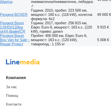
Algema
пневматично/пневматично, лебедка:
✓
Година: 2010, пробег: 223 500 км,
Peugeot BOXER
мощност: 160 к.с. (118 kW), колесна
49 000 €
формула: 4x2
Peugeot Boxer
Година: 2017, пробег: 256 815 км,
2.0HDI/120kw
Евро: Euro 6, мощност: 163 к.с. (120
9 915 €
skříň 8palet/ČR
kW), гориво: дизел
Peugeot Boxer
Пробег: 400 000 км, Евро: Euro 6,
Box Van for Sale –
мощност: 163 к.с. (120 kW),
5 008 €
Repair Project
товаропод.: 1 155 кг
Компания
За нас
Помощ
Контакти