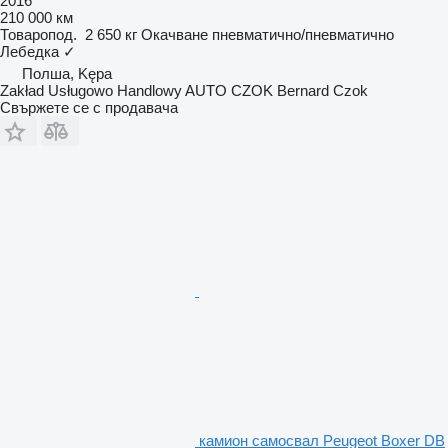
2016
210 000 км
Товаропод.
2 650 кг
Окачване
пневматично/пневматично
Лебедка
✓
Полша, Kępa
Zakład Usługowo Handlowy AUTO CZOK Bernard Czok
Свържете се с продавача
камион самосвал Peugeot Boxer DB