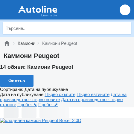
Камиони
Камиони Peugeot
Камиони Peugeot
14 обяви:
Камиони Peugeot
Филтър
Сортиране
:
Дата на публикуване
Дата на публикуване
Първо скъпите
Първо евтините
Дата на
производство - първо новите
Дата на производство - първо
старите
Пробег ⬊
Пробег ⬈