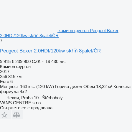
камион фургон Peugeot Boxer
2.0HDI/120kw skříň 8palet/ČR
7
Peugeot Boxer 2.0HDI/120kw skříň 8palet/ČR
9 915 €
239 900 CZK
≈ 19 430 лв.
Камион фургон
2017
256 815 км
Euro 6
Мощност
163 к.с. (120 kW)
Гориво
дизел
Обем
18,32 м³
Колесна
формула
4x2
Чехия, Praha 10 –Štěrboholy
VANS CENTRE s.r.o.
Свържете се с продавача