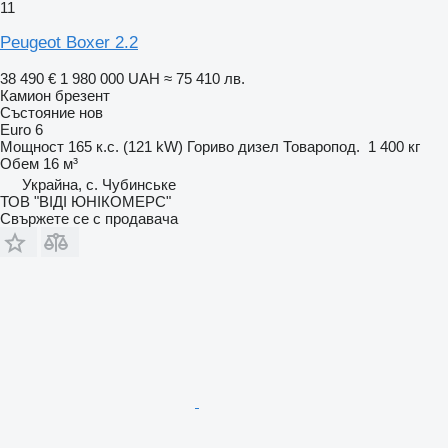
11
Peugeot Boxer 2.2
38 490 €
1 980 000 UAH
≈ 75 410 лв.
Камион брезент
Състояние
нов
Euro 6
Мощност
165 к.с. (121 kW)
Гориво
дизел
Товаропод.
1 400 кг
Обем
16 м³
Украйна, с. Чубинське
ТОВ "ВІДІ ЮНІКОМЕРС"
Свържете се с продавача