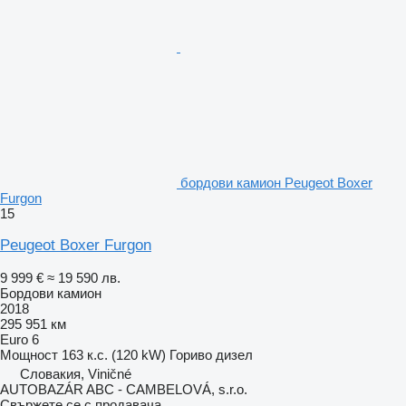
бордови камион Peugeot Boxer
Furgon
15
Peugeot Boxer Furgon
9 999 €
≈ 19 590 лв.
Бордови камион
2018
295 951 км
Euro 6
Мощност
163 к.с. (120 kW)
Гориво
дизел
Словакия, Viničné
AUTOBAZÁR ABC - CAMBELOVÁ, s.r.o.
Свържете се с продавача