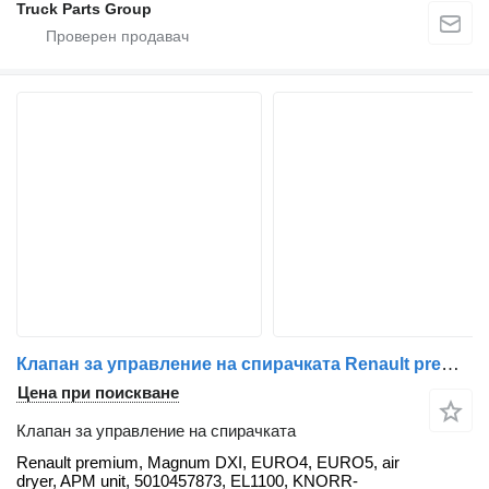
Truck Parts Group
Клапан за управление на спирачката Renault premium, Magnum DXI, EURO4, EURO5, air dryer, APM unit, 50104578 Renault за влекач Renault Premium DXI, Magnum DXI, Kerax DXI
Цена при поискване
Клапан за управление на спирачката
Renault premium, Magnum DXI, EURO4, EURO5, air
dryer, APM unit, 5010457873, EL1100, KNORR-