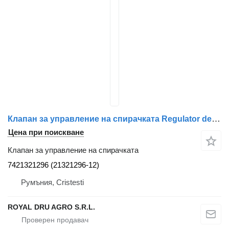
Клапан за управление на спирачката Regulator de Înălțime Cabină Față 7421321296 за камион Renault 7421321296 21321296
Цена при поискване
Клапан за управление на спирачката
7421321296 (21321296-12)
Румъния, Cristesti
ROYAL DRU AGRO S.R.L.