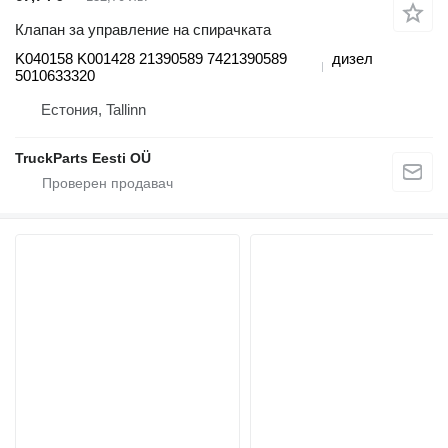
Клапан за управление на спирачката
K040158 K001428 21390589 7421390589
дизел
5010633320
Естония, Tallinn
TruckParts Eesti OÜ