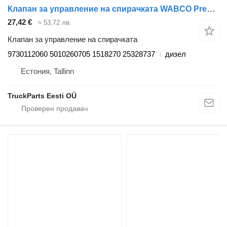
Клапан за управление на спирачката WABCO Premium (01.96-) 9730112060 за влекач Renault Premium, Premium 2 (1996-2014)
27,42 €
≈ 53,72 лв.
Клапан за управление на спирачката
9730112060 5010260705 1518270 25328737
дизел
Естония, Tallinn
TruckParts Eesti OÜ