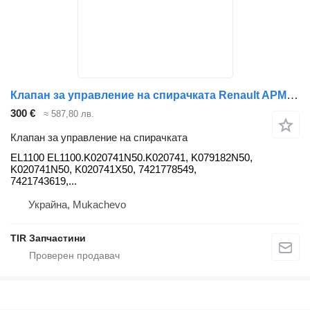
Клапан за управление на спирачката Renault APM .7421788090.7421778549.K020741X50.K079182N50.K020741, EL1100 за камион Renault MAGNUM.PREMIUM
300 €
≈ 587,80 лв.
Клапан за управление на спирачката
EL1100 EL1100.K020741N50.K020741, K079182N50,
K020741N50, K020741X50, 7421778549,
7421743619,...
Украйна, Mukachevo
TIR Запчастини