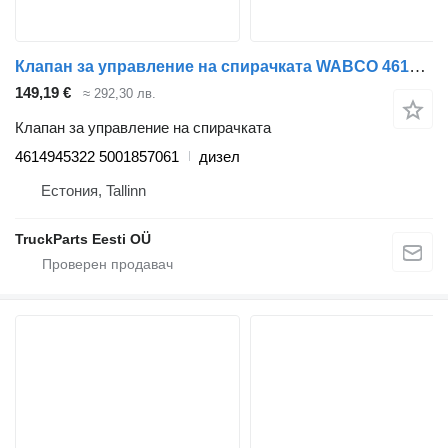
Клапан за управление на спирачката WABCO 4614945322 за влекач Renault Kerax, Midlum (1997-2014)
149,19 €
≈ 292,30 лв.
Клапан за управление на спирачката
4614945322 5001857061
дизел
Естония, Tallinn
TruckParts Eesti OÜ