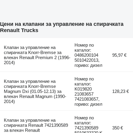
Цени на клапани за управление на спирачката
Renault Trucks
Номер по
Клапан за управление на
каталог:
спирачката Knorr-Bremse за
0486200104
95,97 €
влекач Renault Premium 2 (1996-
5010422013,
2014)
гориво: дизел
Номер по
Клапан за управление на
каталог:
спирачката Knorr-Bremse
K019820
Magnum Dxi (01.05-12.13) за
128,23 €
21083657
влекач Renault Magnum (1990-
7421083657,
2014)
гориво: дизел
Номер по
Клапан за управление на
каталог:
спирачката Renault 7421390589
7421390589
350 €
за влекач Renault
5010633320 K