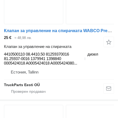
Клапан за управление на спирачката WABCO Premium (01.96-) 4410500110 за влекач Renault Premium, Premium 2 (1996-2014)
25 €
≈ 48,98 лв.
Клапан за управление на спирачката
4410500110 08.4410.50 81259370016
дизел
81.25937-0016 1379941 1398840
0005424018 A0005424018 A0005424080...
Естония, Tallinn
TruckParts Eesti OÜ