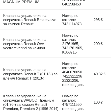
MAGNUM.PREMIUM
040158N50
Клапан за управление на
Номер по
спирачката Renault Brake valve
каталог:
295 €
за камион Renault
7421114973...
Номер по
Клапан за управление на
каталог:
спирачката Renault Occ
21761965,
200 €
voetremventiel за камион
7421761965,
K063715
Номер по
каталог:
Клапан за управление на
4640078050
спирачката Renault T (01.13-) за
40,32 €
7421321296
влекач Renault T (2013-)
21321296,
гориво: дизел
Клапан за управление на
Номер по
спирачката WABCO Премиум
каталог:
190 €
(01.96-) за камион Renault
4757111550,
Premium, Premium 2 (1996-2014)
гориво: дизел