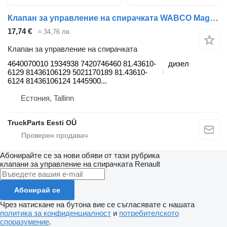
Клапан за управление на спирачката WABCO Magnum Dxi (01.05-12.13) 4640070010 за влекач Renault Magnum (1990-2014)
17,74 €
≈ 34,76 лв.
Клапан за управление на спирачката
4640070010 1934938 7420746460 81.43610-
дизел
6129 81436106129 5021170189 81.43610-
6124 81436106124 1445900...
Естония, Tallinn
TruckParts Eesti OÜ
Абонирайте се за нови обяви от тази рубрика
клапани за управление на спирачката
Renault
Абонирай се
Чрез натискане на бутона вие се съгласявате с нашата
политика за конфиденциалност
и
потребителското
споразумение
.