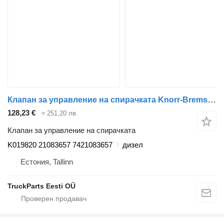
Клапан за управление на спирачката Knorr-Bremse Magnum Dxi (01.05-12.13) K019820 за влекач Renault Magnum (1990-2014)
128,23 €
≈ 251,20 лв.
Клапан за управление на спирачката
K019820 21083657 7421083657
дизел
Естония, Tallinn
TruckParts Eesti OÜ