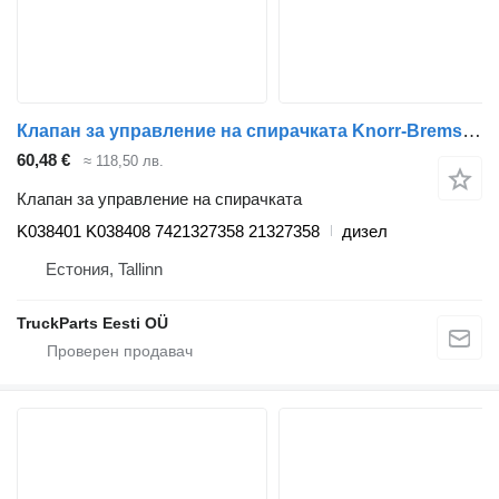
Клапан за управление на спирачката Knorr-Bremse RENAULT, KNORR-BREMSE T (01.13-) K038401 K038408 за влекач Renault T (2013-)
60,48 €
≈ 118,50 лв.
Клапан за управление на спирачката
K038401 K038408 7421327358 21327358
дизел
Естония, Tallinn
TruckParts Eesti OÜ