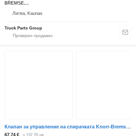
BREMSE,...
Литва, Kaunas
Truck Parts Group
Клапан за управление на спирачката Knorr-Bremse RENAULT, KNORR-BREMSE Magnum Dxi (01.05-12.13) K040158 K001428 за влекач Renault Magnum (1990-2014)
67,74 €
≈ 132,70 лв.