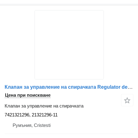
Клапан за управление на спирачката Regulator de Înălțime Cabină Față 7421321296 за камион Renault 7421321296 / 21321296
Цена при поискване
Клапан за управление на спирачката
7421321296, 21321296-11
Румъния, Cristesti