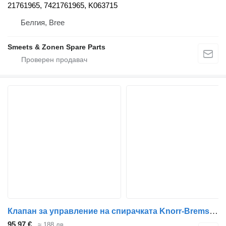
21761965, 7421761965, K063715
Белгия, Bree
Smeets & Zonen Spare Parts
Клапан за управление на спирачката Knorr-Bremse 0486200104 за влекач Renault Premium 2 (1996-2014)
95,97 €
≈ 188 лв.