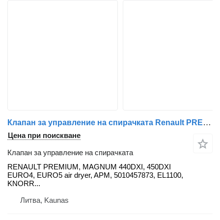
Клапан за управление на спирачката Renault PREMIUM, MAGNUM 440DXI, 450DXI EURO4, EURO5 air dryer, APM, 5010 RENAULT за влекач Renault RENAULT PREMIUM, MAGNUM 440DXI, 450DXI EURO4, EURO5 air dryer, APM, 5010457873, EL1100, KNORR-BREMSE, K105906N50, K020741, K079182N50, K020741N50, K020741X50, 7421778549, 7421743619, 7421788090, 7421788092, 7421778549, 7421743619, 7421788090, 7421788092, K020741N50 Knorr, K020741N50, EL2100, 21779002, 10207410, 7421788090, 7421788090, 4047755122409, 7421743619, 7421352785, 7421743619, 7421788090, 7421352785 7421743619, 7421788090, EL1100, II40086FC56, K020741N50, K020741X50, K105906N50, 5001866307, 5010457472, 5010457873, 5001866307, 5010457472, 5010457873, 7421352785, 7421743619, 7421778549, 7421788090, 7422277957, 7485003347, 7485013162, 7485013248, 7485013362, 7421352785, 7421743619, 7421778549, 7421788090, 7422277957, 7485003347, 7485013162, 7485013248, 7485013362, 21352797, 21743621, 21778552, 21788093, 22277959
Цена при поискване
Клапан за управление на спирачката
RENAULT PREMIUM, MAGNUM 440DXI, 450DXI
EURO4, EURO5 air dryer, APM, 5010457873, EL1100,
KNORR...
Литва, Kaunas