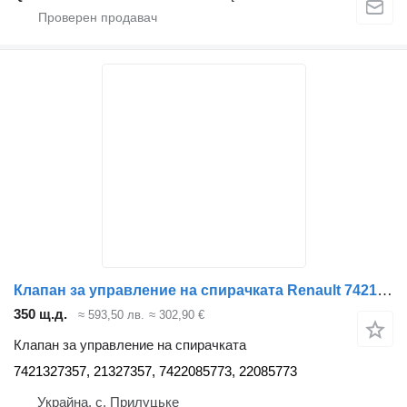
Клапан за управление на спирачката Renault 7421327357 за влекач Renault Range Gama T
350 щ.д.
≈ 593,50 лв.
≈ 302,90 €
Клапан за управление на спирачката
7421327357, 21327357, 7422085773, 22085773
Украйна, с. Прилуцьке