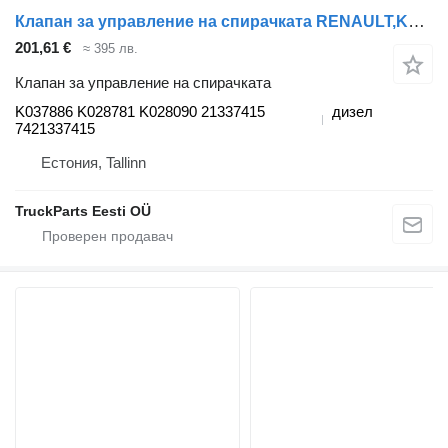
Клапан за управление на спирачката RENAULT,KNORR-BREMSE T (01.13-) K037886 за влекач Renault T (2013-)
201,61 €
≈ 395 лв.
Клапан за управление на спирачката
K037886 K028781 K028090 21337415
дизел
7421337415
Естония, Tallinn
TruckParts Eesti OÜ