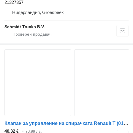
21327357
Нидерландия, Groesbeek
Schmidt Trucks B.V.
Клапан за управление на спирачката Renault T (01.13-) 4640078050 за влекач Renault T (2013-)
40,32 €
≈ 78,99 лв.