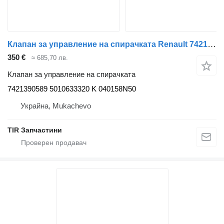
Клапан за управление на спирачката Renault 7421390589 за влекач Renault MAGNUM.PREMIUM
350 €
≈ 685,70 лв.
Клапан за управление на спирачката
7421390589 5010633320 K 040158N50
Украйна, Mukachevo
TIR Запчастини