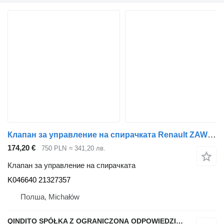
Клапан за управление на спирачката Renault ZAWÓR GŁÓWNY HAMULCA K046640 RENAULT GAMA T K046640 21327357 за влекач Renault GAMA T
174,20 €
750 PLN
≈ 341,20 лв.
Клапан за управление на спирачката
K046640 21327357
Полша, Michałów
QINDITO SPÓŁKA Z OGRANICZONĄ ODPOWIEDZIALNOŚCIĄ