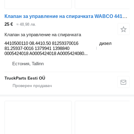
Клапан за управление на спирачката WABCO 4410500110 за влекач IVECO Stralis, Trakker (2002-)
25 €
≈ 48,98 лв.
Клапан за управление на спирачката
4410500110 08.4410.50 81259370016
дизел
81.25937-0016 1379941 1398840
0005424018 A0005424018 A0005424080...
Естония, Tallinn
TruckParts Eesti OÜ