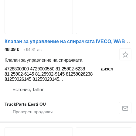
Клапан за управление на спирачката IVECO, WABCO Stralis (01.02-) 4728800300 за влекач IVECO Stralis, Trakker (2002-)
48,39 €
≈ 94,81 лв.
Клапан за управление на спирачката
4728800300 4729000550 81.25902-6238
дизел
81.25902-6145 81.25902-9145 81259026238
81259026145 81259029145...
Естония, Tallinn
TruckParts Eesti OÜ