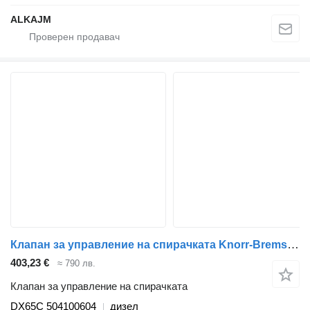
ALKAJM
Клапан за управление на спирачката Knorr-Bremse DX65C за влекач IVECO EuroCargo (1991-)
403,23 €
≈ 790 лв.
Клапан за управление на спирачката
DX65C 504100604
дизел