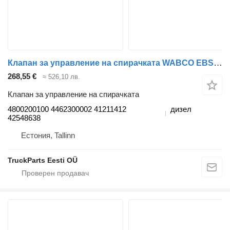
Клапан за управление на спирачката WABCO EBS2 CBU 4800200100 за влекач IVECO Stralis, Trakker (2002-)
268,55 €
≈ 526,10 лв.
Клапан за управление на спирачката
4800200100 4462300002 41211412
дизел
42548638
Естония, Tallinn
TruckParts Eesti OÜ