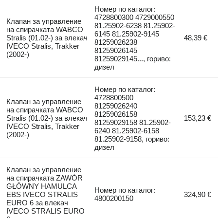
Номер по каталог:
4728800300 4729000550
Клапан за управление
81.25902-6238 81.25902-
на спирачката WABCO
6145 81.25902-9145
Stralis (01.02-) за влекач
48,39 €
81259026238
IVECO Stralis, Trakker
81259026145
(2002-)
81259029145..., гориво:
дизел
Номер по каталог:
4728800500
Клапан за управление
81259026240
на спирачката WABCO
81259026158
Stralis (01.02-) за влекач
153,23 €
81259029158 81.25902-
IVECO Stralis, Trakker
6240 81.25902-6158
(2002-)
81.25902-9158, гориво:
дизел
Клапан за управление
на спирачката ZAWÓR
GŁÓWNY HAMULCA
Номер по каталог:
EBS IVECO STRALIS
324,90 €
4800200150
EURO 6 за влекач
IVECO STRALIS EURO