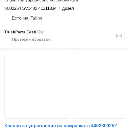
K000264 SV1490 41211334
дизел
Естония, Tallinn
TruckParts Eesti OÜ
Клапан за управление на спирачката 4462300252 за влекач IVECO Stralis | 12