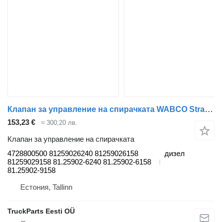
Клапан за управление на спирачката WABCO Stralis (01.02-) 4728800500 за влекач IVECO Stralis, Trakker (2002-)
153,23 €
≈ 300,20 лв.
Клапан за управление на спирачката
4728800500 81259026240 81259026158
дизел
81259029158 81.25902-6240 81.25902-6158
81.25902-9158
Естония, Tallinn
TruckParts Eesti OÜ