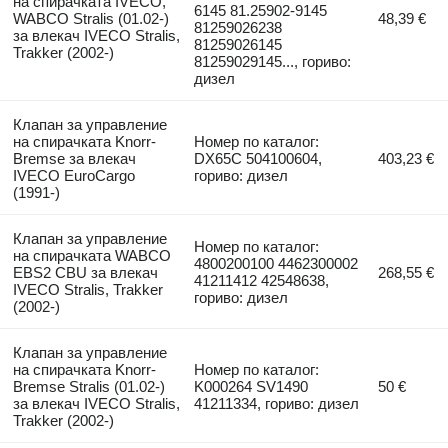
на спирачката IVECO,
6145 81.25902-9145
WABCO Stralis (01.02-)
48,39 €
81259026238
за влекач IVECO Stralis,
81259026145
Trakker (2002-)
81259029145..., гориво:
дизел
Клапан за управление
на спирачката Knorr-
Номер по каталог:
Bremse за влекач
DX65C 504100604,
403,23 €
IVECO EuroCargo
гориво: дизел
(1991-)
Клапан за управление
Номер по каталог:
на спирачката WABCO
4800200100 4462300002
EBS2 CBU за влекач
268,55 €
41211412 42548638,
IVECO Stralis, Trakker
гориво: дизел
(2002-)
Клапан за управление
на спирачката Knorr-
Номер по каталог:
Bremse Stralis (01.02-)
K000264 SV1490
50 €
за влекач IVECO Stralis,
41211334, гориво: дизел
Trakker (2002-)