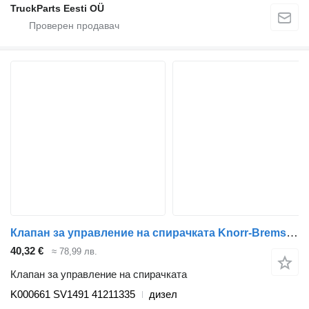
TruckParts Eesti OÜ
Клапан за управление на спирачката Knorr-Bremse Stralis (01.02-) K000661 SV1491 за влекач IVECO Stralis, Trakker (2002-)
40,32 €
≈ 78,99 лв.
Клапан за управление на спирачката
K000661 SV1491 41211335
дизел