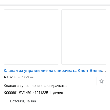
Клапан за управление на спирачката Knorr-Bremse Stralis (01.02-) K000661 SV1491 за влекач IVECO Stralis, Trakker (2002-)
40,32 €
≈ 78,99 лв.
Клапан за управление на спирачката
K000661 SV1491 41211335
дизел
Естония, Tallinn