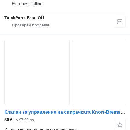
Естония, Tallinn
TruckParts Eesti OÜ
Клапан за управление на спирачката Knorr-Bremse Stralis (01.02-) K000264 SV1490 за влекач IVECO Stralis, Trakker (2002-)
50 €
≈ 97,96 лв.
Клапан за управление на спирачката