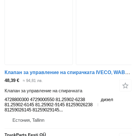
Клапан за управление на спирачката IVECO, WABCO Stralis (01.02-) 4728800300 за влекач IVECO Stralis (01.02-)
48,39 €
≈ 94,81 лв.
Клапан за управление на спирачката
4728800300 4729000550 81.25902-6238
дизел
81.25902-6145 81.25902-9145 81259026238
81259026145 81259029145...
Естония, Tallinn
TruckParts Eesti OÜ