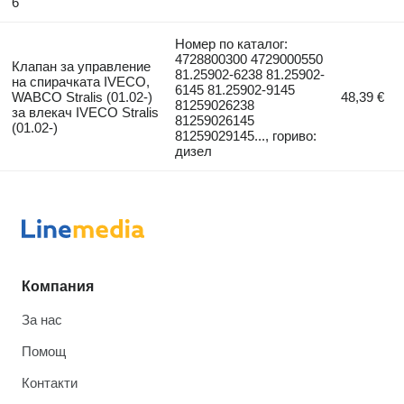
6
Номер по каталог:
4728800300 4729000550
Клапан за управление
81.25902-6238 81.25902-
на спирачката IVECO,
6145 81.25902-9145
WABCO Stralis (01.02-)
48,39 €
81259026238
за влекач IVECO Stralis
81259026145
(01.02-)
81259029145..., гориво:
дизел
Компания
За нас
Помощ
Контакти