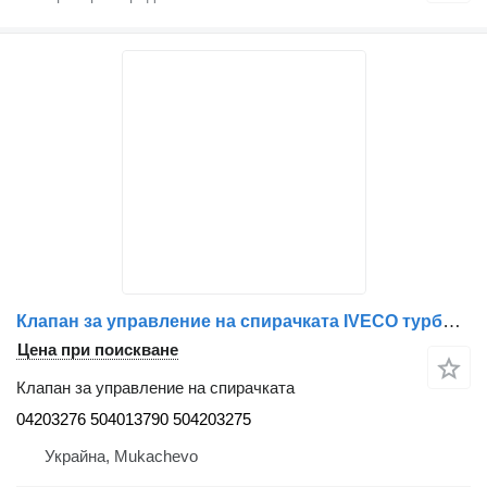
Клапан за управление на спирачката IVECO турбины 504203276 504013790 504203275 HOLSET за влекач IVECO
Цена при поискване
Клапан за управление на спирачката
04203276 504013790 504203275
Украйна, Mukachevo