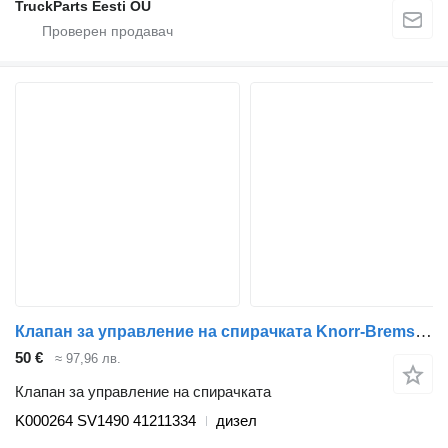
TruckParts Eesti OÜ
Клапан за управление на спирачката Knorr-Bremse Stralis (01.02-) K000264 SV1490 за влекач IVECO Stralis, Trakker (2002-)
50 €
≈ 97,96 лв.
Клапан за управление на спирачката
K000264 SV1490 41211334
дизел