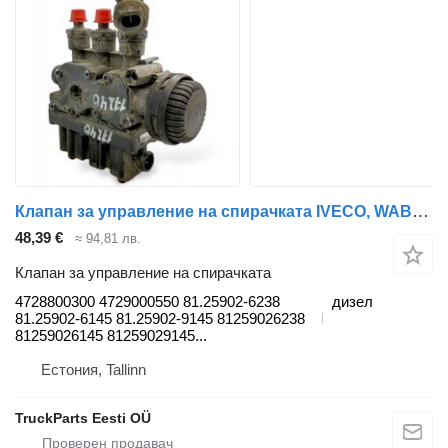
Клапан за управление на спирачката IVECO, WABCO Stralis (01.02-) 4728800300 за влекач IVECO Stralis (01.02-)
48,39 €
≈ 94,81 лв.
Клапан за управление на спирачката
4728800300 4729000550 81.25902-6238
дизел
81.25902-6145 81.25902-9145 81259026238
81259026145 81259029145...
Естония, Tallinn
TruckParts Eesti OÜ