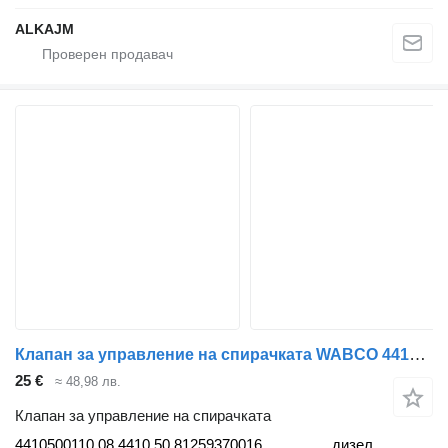
ALKAJM
Клапан за управление на спирачката WABCO 4410500110 за влекач IVECO Stralis, Trakker (2002-)
25 €
≈ 48,98 лв.
Клапан за управление на спирачката
4410500110 08.4410.50 81259370016
дизел