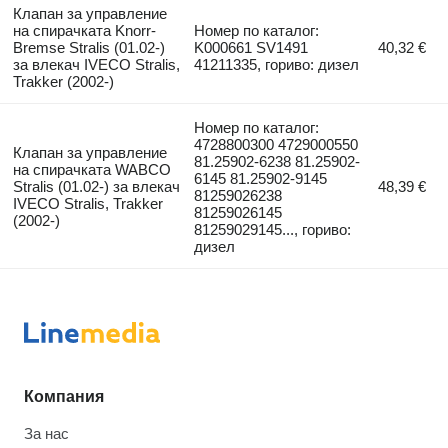
Клапан за управление
на спирачката Knorr-
Номер по каталог:
Bremse Stralis (01.02-)
K000661 SV1491
40,32 €
за влекач IVECO Stralis,
41211335, гориво: дизел
Trakker (2002-)
Номер по каталог:
4728800300 4729000550
Клапан за управление
81.25902-6238 81.25902-
на спирачката WABCO
6145 81.25902-9145
Stralis (01.02-) за влекач
48,39 €
81259026238
IVECO Stralis, Trakker
81259026145
(2002-)
81259029145..., гориво:
дизел
Компания
За нас