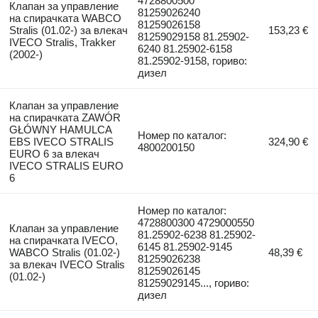
4728800500
Клапан за управление
81259026240
на спирачката WABCO
81259026158
Stralis (01.02-) за влекач
153,23 €
81259029158 81.25902-
IVECO Stralis, Trakker
6240 81.25902-6158
(2002-)
81.25902-9158, гориво:
дизел
Клапан за управление
на спирачката ZAWÓR
GŁÓWNY HAMULCA
Номер по каталог:
EBS IVECO STRALIS
324,90 €
4800200150
EURO 6 за влекач
IVECO STRALIS EURO
6
Номер по каталог:
4728800300 4729000550
Клапан за управление
81.25902-6238 81.25902-
на спирачката IVECO,
6145 81.25902-9145
WABCO Stralis (01.02-)
48,39 €
81259026238
за влекач IVECO Stralis
81259026145
(01.02-)
81259029145..., гориво:
дизел