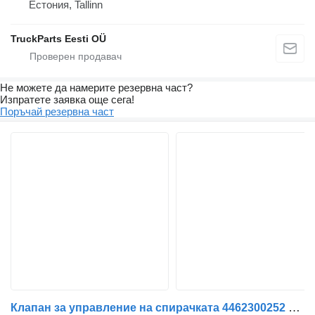
Естония, Tallinn
TruckParts Eesti OÜ
Не можете да намерите резервна част?
Изпратете заявка още сега!
Поръчай резервна част
Клапан за управление на спирачката 4462300252 за влекач IVECO Stralis | 12