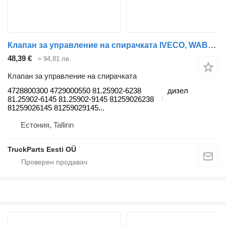
Клапан за управление на спирачката IVECO, WABCO Stralis (01.02-) 4728800300 за влекач IVECO Stralis, Trakker (2002-)
48,39 €
≈ 94,81 лв.
Клапан за управление на спирачката
4728800300 4729000550 81.25902-6238
дизел
81.25902-6145 81.25902-9145 81259026238
81259026145 81259029145...
Естония, Tallinn
TruckParts Eesti OÜ