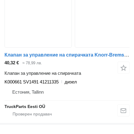
Клапан за управление на спирачката Knorr-Bremse Stralis (01.02-) K000661 SV1491 за влекач IVECO Stralis, Trakker (2002-)
40,32 €
≈ 78,99 лв.
Клапан за управление на спирачката
K000661 SV1491 41211335
дизел
Естония, Tallinn
TruckParts Eesti OÜ