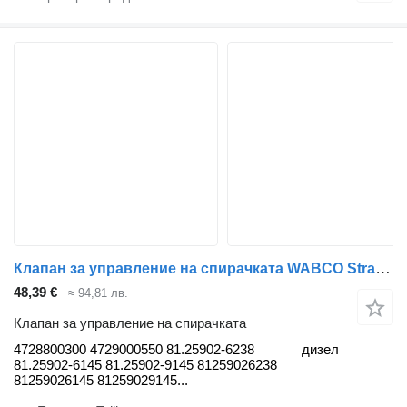
Клапан за управление на спирачката WABCO Stralis (01.02-) 4728800300 за влекач IVECO Stralis, Trakker (2002-)
48,39 €
≈ 94,81 лв.
Клапан за управление на спирачката
4728800300 4729000550 81.25902-6238
дизел
81.25902-6145 81.25902-9145 81259026238
81259026145 81259029145...