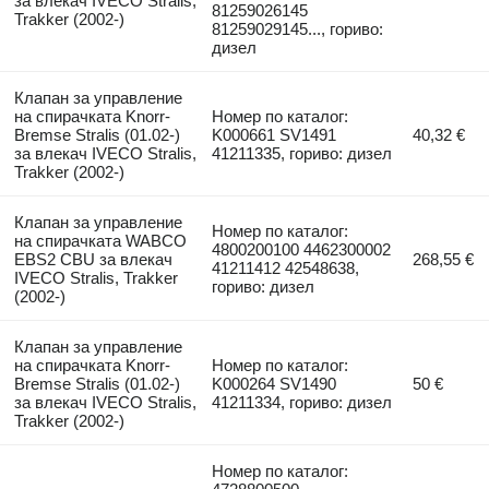
за влекач IVECO Stralis,
81259026145
Trakker (2002-)
81259029145..., гориво:
дизел
Клапан за управление
на спирачката Knorr-
Номер по каталог:
Bremse Stralis (01.02-)
K000661 SV1491
40,32 €
за влекач IVECO Stralis,
41211335, гориво: дизел
Trakker (2002-)
Клапан за управление
Номер по каталог:
на спирачката WABCO
4800200100 4462300002
EBS2 CBU за влекач
268,55 €
41211412 42548638,
IVECO Stralis, Trakker
гориво: дизел
(2002-)
Клапан за управление
на спирачката Knorr-
Номер по каталог:
Bremse Stralis (01.02-)
K000264 SV1490
50 €
за влекач IVECO Stralis,
41211334, гориво: дизел
Trakker (2002-)
Номер по каталог: