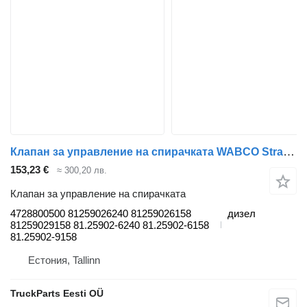
Клапан за управление на спирачката WABCO Stralis (01.02-) 4728800500 за влекач IVECO Stralis, Trakker (2002-)
153,23 €
≈ 300,20 лв.
Клапан за управление на спирачката
4728800500 81259026240 81259026158
дизел
81259029158 81.25902-6240 81.25902-6158
81.25902-9158
Естония, Tallinn
TruckParts Eesti OÜ