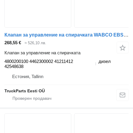
Клапан за управление на спирачката WABCO EBS2 CBU 4800200100 за влекач IVECO Stralis, Trakker (2002-)
268,55 €
≈ 526,10 лв.
Клапан за управление на спирачката
4800200100 4462300002 41211412
дизел
42548638
Естония, Tallinn
TruckParts Eesti OÜ