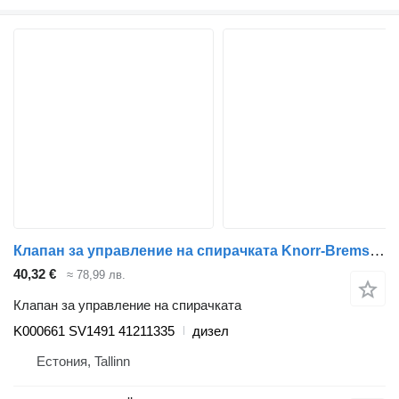
Клапан за управление на спирачката Knorr-Bremse Stralis (01.02-) K000661 SV1491 за влекач IVECO Stralis, Trakker (2002-)
40,32 €
≈ 78,99 лв.
Клапан за управление на спирачката
K000661 SV1491 41211335
дизел
Естония, Tallinn