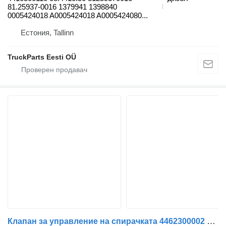
81.25937-0016 1379941 1398840
0005424018 A0005424018 A0005424080...
Естония, Tallinn
TruckParts Eesti OÜ
Клапан за управление на спирачката 4462300002 за влекач IVECO Stralis