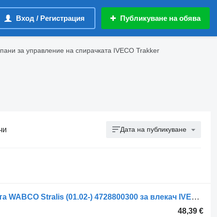
Вход / Регистрация
Публикуване на обява
пани за управление на спирачката IVECO Trakker
чи
Дата на публикуване
Клапан за управление на спирачката WABCO Stralis (01.02-) 4728800300 за влекач IVECO Stralis, Trakker (2002-)
48,39 €