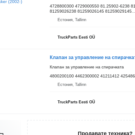
4728800300 4729000550 81.25902-6238 81
81259026238 81259026145 81259029145..
Естония, Tallinn
TruckParts Eesti OÜ
Клапан за управление на спирачката
4800200100 4462300002 41211412 42548
Естония, Tallinn
TruckParts Eesti OÜ
Продавате техника?