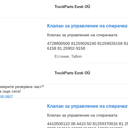
TruckParts Eesti OÜ
Клапан за управление на спирачката
4728800500 81259026240 81259026158 81
6158 81.25902-9158
Естония, Tallinn
TruckParts Eesti OÜ
мерите резервна част?
а още сега!
на част
Клапан за управление на спирачката
4410500110 08.4410.50 81259370016 81.2