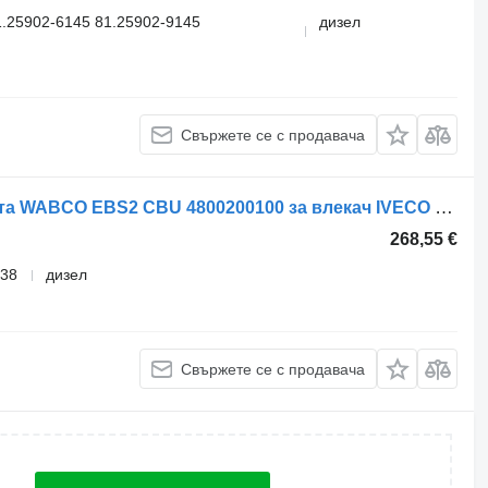
.25902-6145 81.25902-9145
дизел
.
Свържете се с продавача
Клапан за управление на спирачката WABCO EBS2 CBU 4800200100 за влекач IVECO Stralis, Trakker (2002-)
268,55 €
638
дизел
Свържете се с продавача