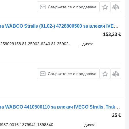
Свържете се с продавача
Клапан за управление на спирачката WABCO Stralis (01.02-) 4728800500 за влекач IVECO Stralis, Trakker (2002-)
153,23 €
259029158 81.25902-6240 81.25902-
дизел
Свържете се с продавача
Клапан за управление на спирачката WABCO 4410500110 за влекач IVECO Stralis, Trakker (2002-)
25 €
5937-0016 1379941 1398840
дизел