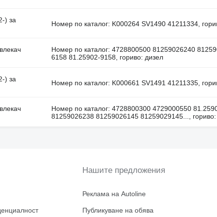
-) за
Номер по каталог: K000264 SV1490 41211334, гори
 влекач
Номер по каталог: 4728800500 81259026240 81259
6158 81.25902-9158, гориво: дизел
-) за
Номер по каталог: K000661 SV1491 41211335, гори
 влекач
Номер по каталог: 4728800300 4729000550 81.259
81259026238 81259026145 81259029145..., гориво:
Нашите предложения
Реклама на Autoline
денциалност
Публикуване на обява