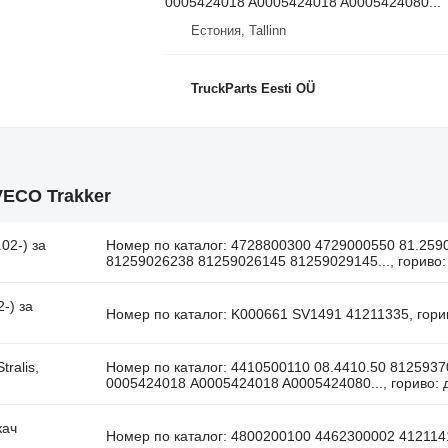
0005424018 A0005424018 A0005424080...
Естония, Tallinn
TruckParts Eesti OÜ
VECO Trakker
02-) за
Номер по каталог: 4728800300 4729000550 81.259
81259026238 81259026145 81259029145..., гориво:
-) за
Номер по каталог: K000661 SV1491 41211335, гори
ralis,
Номер по каталог: 4410500110 08.4410.50 812593
0005424018 A0005424018 A0005424080..., гориво: 
кач
Номер по каталог: 4800200100 4462300002 4121141