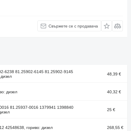
Свържете се с продавача
02-6238 81.25902-6145 81.25902-9145
48,39 €
 дизел
во: дизел
40,32 €
70016 81.25937-0016 1379941 1398840
25 €
дизел
2 42548638, гориво: дизел
268,55 €