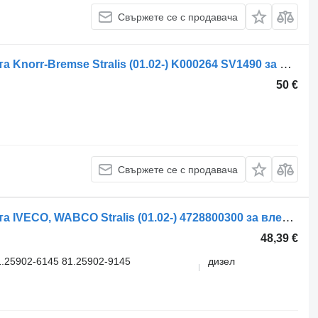
Свържете се с продавача
Клапан за управление на спирачката Knorr-Bremse Stralis (01.02-) K000264 SV1490 за влекач IVECO Stralis, Trakker (2002-)
50 €
Свържете се с продавача
Клапан за управление на спирачката IVECO, WABCO Stralis (01.02-) 4728800300 за влекач IVECO Stralis, Trakker (2002-)
48,39 €
.25902-6145 81.25902-9145
дизел
.