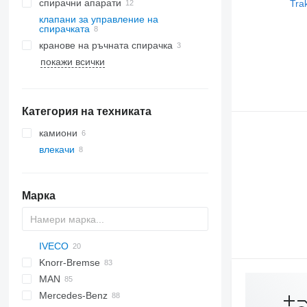
спирачни апарати
клапани за управление на
спирачката
кранове на ръчната спирачка
покажи всички
Категория на техниката
камиони
влекачи
Марка
IVECO
CF
Knorr-Bremse
LF
EuroCargo
MAN
XF
S-Way
Mercedes-Benz
XG
Stralis
F90