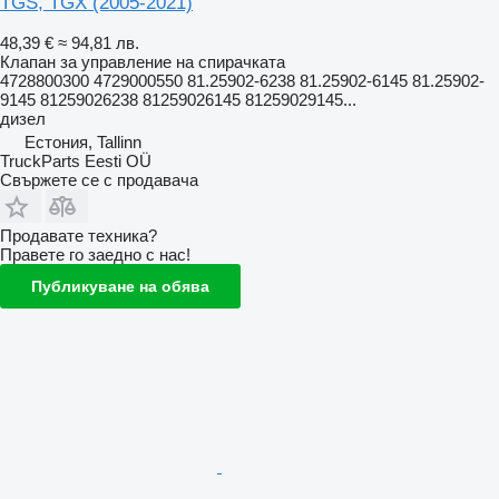
TGS, TGX (2005-2021)
48,39 €
≈ 94,81 лв.
Клапан за управление на спирачката
4728800300 4729000550 81.25902-6238 81.25902-6145 81.25902-
9145 81259026238 81259026145 81259029145...
дизел
Естония, Tallinn
TruckParts Eesti OÜ
Свържете се с продавача
Продавате техника?
Правете го заедно с нас!
Публикуване на обява