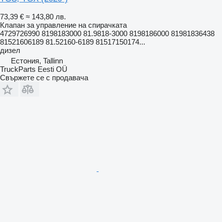
73,39 €
≈ 143,80 лв.
Клапан за управление на спирачката
4729726990 8198183000 81.9818-3000 8198186000 81981836438
81521606189 81.52160-6189 81517150174...
дизел
Естония, Tallinn
TruckParts Eesti OÜ
Свържете се с продавача