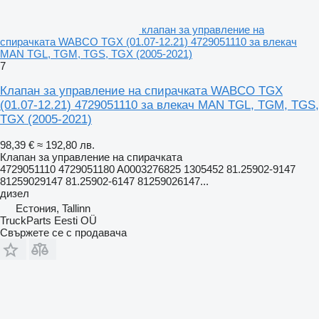
клапан за управление на
спирачката WABCO TGX (01.07-12.21) 4729051110 за влекач
MAN TGL, TGM, TGS, TGX (2005-2021)
7
Клапан за управление на спирачката WABCO TGX
(01.07-12.21) 4729051110 за влекач MAN TGL, TGM, TGS,
TGX (2005-2021)
98,39 €
≈ 192,80 лв.
Клапан за управление на спирачката
4729051110 4729051180 A0003276825 1305452 81.25902-9147
81259029147 81.25902-6147 81259026147...
дизел
Естония, Tallinn
TruckParts Eesti OÜ
Свържете се с продавача