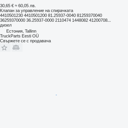
30,65 €
≈ 60,05 лв.
Клапан за управление на спирачката
4410501230 4410501200 81.25937-0040 81259370040
36259370000 36.25937-0000 2110474 1448082 41200708...
дизел
Естония, Tallinn
TruckParts Eesti OÜ
Свържете се с продавача