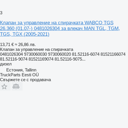
3
Клапан за управление на спирачката WABCO TGS
26.360 (01.07-) 0481026304 за влекач MAN TGL, TGM,
TGS, TGX (2005-2021)
13,71 €
≈ 26,86 лв.
Клапан за управление на спирачката
0481026304 9730060030 9730060020 81.52116-6074 81521166074
81.52116-9074 81521169074 81.52116-9075...
дизел
Естония, Tallinn
TruckParts Eesti OÜ
Свържете се с продавача