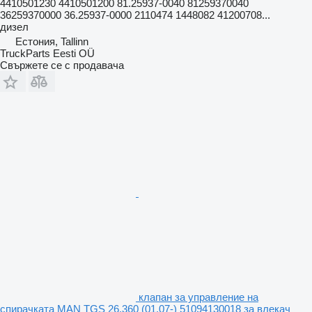
4410501230 4410501200 81.25937-0040 81259370040
36259370000 36.25937-0000 2110474 1448082 41200708...
дизел
Естония, Tallinn
TruckParts Eesti OÜ
Свържете се с продавача
клапан за управление на
спирачката MAN TGS 26.360 (01.07-) 51094130018 за влекач