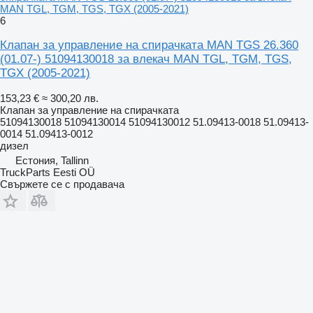
MAN TGL, TGM, TGS, TGX (2005-2021)
6
Клапан за управление на спирачката MAN TGS 26.360
(01.07-) 51094130018 за влекач MAN TGL, TGM, TGS,
TGX (2005-2021)
153,23 €
≈ 300,20 лв.
Клапан за управление на спирачката
51094130018 51094130014 51094130012 51.09413-0018 51.09413-
0014 51.09413-0012
дизел
Естония, Tallinn
TruckParts Eesti OÜ
Свържете се с продавача