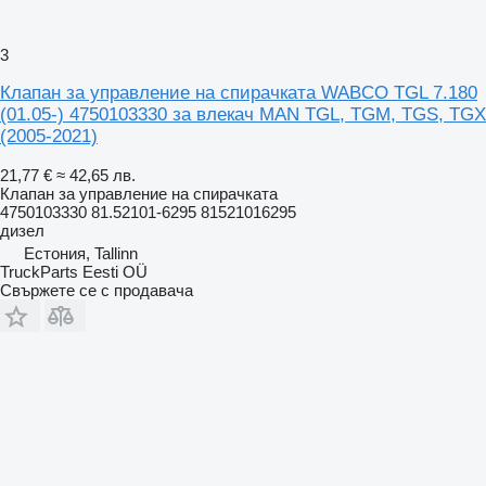
3
Клапан за управление на спирачката WABCO TGL 7.180
(01.05-) 4750103330 за влекач MAN TGL, TGM, TGS, TGX
(2005-2021)
21,77 €
≈ 42,65 лв.
Клапан за управление на спирачката
4750103330 81.52101-6295 81521016295
дизел
Естония, Tallinn
TruckParts Eesti OÜ
Свържете се с продавача