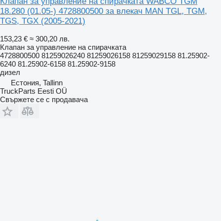
Клапан за управление на спирачката WABCO TGM
18.280 (01.05-) 4728800500 за влекач MAN TGL, TGM,
TGS, TGX (2005-2021)
153,23 €
≈ 300,20 лв.
Клапан за управление на спирачката
4728800500 81259026240 81259026158 81259029158 81.25902-
6240 81.25902-6158 81.25902-9158
дизел
Естония, Tallinn
TruckParts Eesti OÜ
Свържете се с продавача