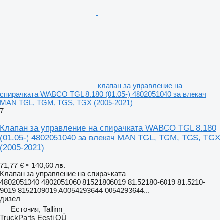
клапан за управление на
спирачката WABCO TGL 8.180 (01.05-) 4802051040 за влекач
MAN TGL, TGM, TGS, TGX (2005-2021)
7
Клапан за управление на спирачката WABCO TGL 8.180
(01.05-) 4802051040 за влекач MAN TGL, TGM, TGS, TGX
(2005-2021)
71,77 €
≈ 140,60 лв.
Клапан за управление на спирачката
4802051040 4802051060 81521806019 81.52180-6019 81.5210-
9019 8152109019 A0054293644 0054293644...
дизел
Естония, Tallinn
TruckParts Eesti OÜ