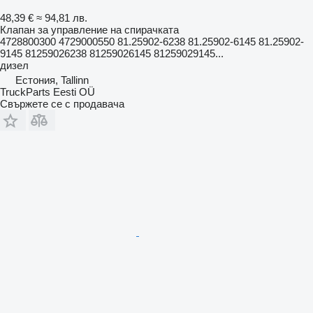
48,39 €
≈ 94,81 лв.
Клапан за управление на спирачката
4728800300 4729000550 81.25902-6238 81.25902-6145 81.25902-
9145 81259026238 81259026145 81259029145...
дизел
Естония, Tallinn
TruckParts Eesti OÜ
Свържете се с продавача