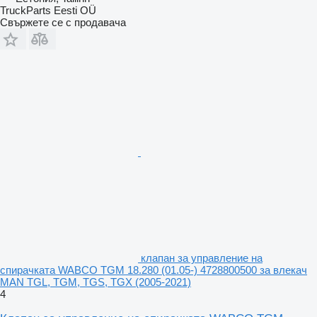
TruckParts Eesti OÜ
Свържете се с продавача
клапан за управление на
спирачката WABCO TGM 18.280 (01.05-) 4728800500 за влекач
MAN TGL, TGM, TGS, TGX (2005-2021)
4