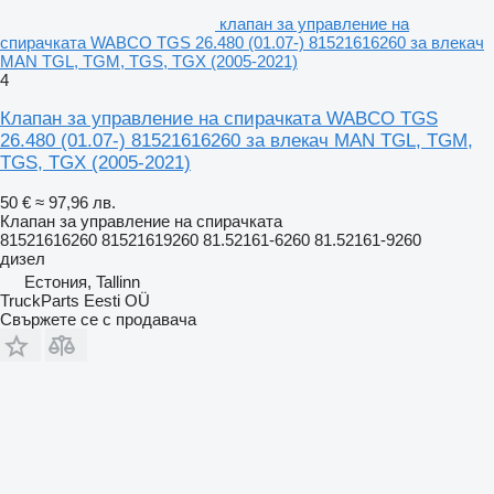
клапан за управление на
спирачката WABCO TGS 26.480 (01.07-) 81521616260 за влекач
MAN TGL, TGM, TGS, TGX (2005-2021)
4
Клапан за управление на спирачката WABCO TGS
26.480 (01.07-) 81521616260 за влекач MAN TGL, TGM,
TGS, TGX (2005-2021)
50 €
≈ 97,96 лв.
Клапан за управление на спирачката
81521616260 81521619260 81.52161-6260 81.52161-9260
дизел
Естония, Tallinn
TruckParts Eesti OÜ
Свържете се с продавача