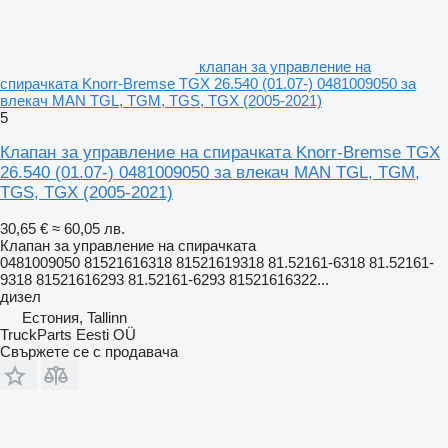
клапан за управление на
спирачката Knorr-Bremse TGX 26.540 (01.07-) 0481009050 за
влекач MAN TGL, TGM, TGS, TGX (2005-2021)
5
Клапан за управление на спирачката Knorr-Bremse TGX
26.540 (01.07-) 0481009050 за влекач MAN TGL, TGM,
TGS, TGX (2005-2021)
30,65 €
≈ 60,05 лв.
Клапан за управление на спирачката
0481009050 81521616318 81521619318 81.52161-6318 81.52161-
9318 81521616293 81.52161-6293 81521616322...
дизел
Естония, Tallinn
TruckParts Eesti OÜ
Свържете се с продавача