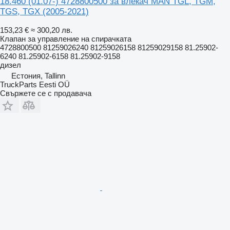
18.460 (01.07-) 4728800500 за влекач MAN TGL, TGM,
TGS, TGX (2005-2021)
153,23 €
≈ 300,20 лв.
Клапан за управление на спирачката
4728800500 81259026240 81259026158 81259029158 81.25902-
6240 81.25902-6158 81.25902-9158
дизел
Естония, Tallinn
TruckParts Eesti OÜ
Свържете се с продавача