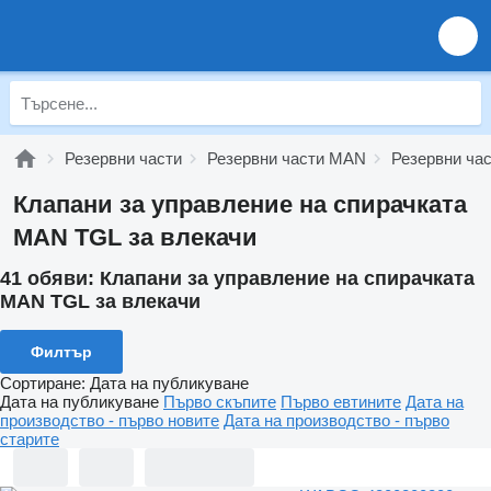
Резервни части
Резервни части MAN
Резервни ча
Клапани за управление на спирачката
MAN TGL за влекачи
41 обяви:
Клапани за управление на спирачката
MAN TGL за влекачи
Филтър
Сортиране
:
Дата на публикуване
Дата на публикуване
Първо скъпите
Първо евтините
Дата на
производство - първо новите
Дата на производство - първо
старите