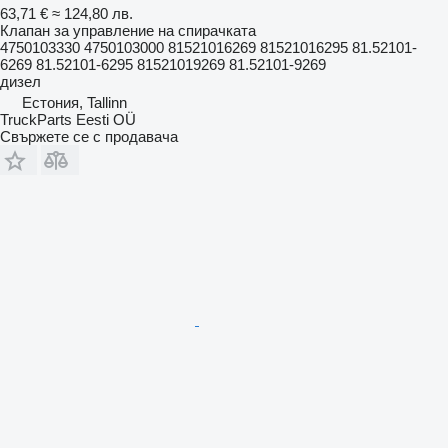
63,71 €
≈ 124,80 лв.
Клапан за управление на спирачката
4750103330 4750103000 81521016269 81521016295 81.52101-
6269 81.52101-6295 81521019269 81.52101-9269
дизел
Естония, Tallinn
TruckParts Eesti OÜ
Свържете се с продавача