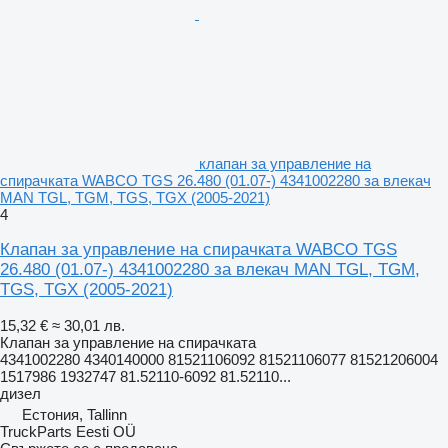
клапан за управление на
спирачката WABCO TGS 26.480 (01.07-) 4341002280 за влекач
MAN TGL, TGM, TGS, TGX (2005-2021)
4
Клапан за управление на спирачката WABCO TGS
26.480 (01.07-) 4341002280 за влекач MAN TGL, TGM,
TGS, TGX (2005-2021)
15,32 €
≈ 30,01 лв.
Клапан за управление на спирачката
4341002280 4340140000 81521106092 81521106077 81521206004
1517986 1932747 81.52110-6092 81.52110...
дизел
Естония, Tallinn
TruckParts Eesti OÜ