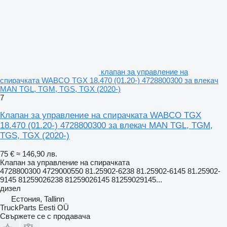
клапан за управление на
спирачката WABCO TGX 18.470 (01.20-) 4728800300 за влекач
MAN TGL, TGM, TGS, TGX (2020-)
7
Клапан за управление на спирачката WABCO TGX
18.470 (01.20-) 4728800300 за влекач MAN TGL, TGM,
TGS, TGX (2020-)
75 €
≈ 146,90 лв.
Клапан за управление на спирачката
4728800300 4729000550 81.25902-6238 81.25902-6145 81.25902-
9145 81259026238 81259026145 81259029145...
дизел
Естония, Tallinn
TruckParts Eesti OÜ
Свържете се с продавача