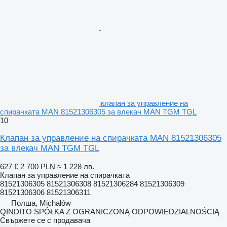
клапан за управление на
спирачката MAN 81521306305 за влекач MAN TGM TGL
10
Клапан за управление на спирачката MAN 81521306305
за влекач MAN TGM TGL
627 €
2 700 PLN
≈ 1 228 лв.
Клапан за управление на спирачката
81521306305 81521306308 81521306284 81521306309
81521306306 81521306311
Полша, Michałów
QINDITO SPÓŁKA Z OGRANICZONĄ ODPOWIEDZIALNOŚCIĄ
Свържете се с продавача