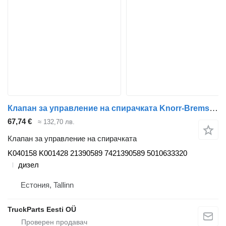
Клапан за управление на спирачката Knorr-Bremse RENAULT, KNORR-BREMSE Magnum Dxi (01.05-12.13) K040158 K001428 за влекач Renault Magnum (1990-2014)
67,74 €
≈ 132,70 лв.
Клапан за управление на спирачката
K040158 K001428 21390589 7421390589 5010633320
дизел
Естония, Tallinn
TruckParts Eesti OÜ