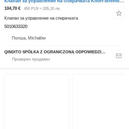
Клапан за управление на спирачката Knorr-Bremse HAMULCA 5010633320 за влекач Renault PREMIUM DXI
104,70 €
450 PLN
≈ 205,10 лв.
Клапан за управление на спирачката
5010633320
Полша, Michałów
QINDITO SPÓŁKA Z OGRANICZONĄ ODPOWIEDZIALNOŚCIĄ