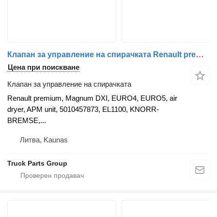
Клапан за управление на спирачката Renault premium, Magnum DXI, EURO4, EURO5, air dryer, APM unit, 50104578 Renault за влекач Renault Premium DXI, Magnum DXI, Kerax DXI
Цена при поискване
Клапан за управление на спирачката
Renault premium, Magnum DXI, EURO4, EURO5, air
dryer, APM unit, 5010457873, EL1100, KNORR-
BREMSE,...
Литва, Kaunas
Truck Parts Group