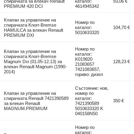
спирачката за влекач Renault
каталог:
93,06 €
PREMIUM 420 DCI
4614945342
Клапан за управление на
Номер по
спирачката Knorr-Bremse
каталог:
104,70 €
HAMULCA за влекач Renault
5010633320
PREMIUM DXI
Номер по
Клапан за управление на
каталог:
спирачката Knorr-Bremse
K019820
Magnum Dxi (01.05-12.13) за
128,23 €
21083657
влекач Renault Magnum (1990-
7421083657,
2014)
гориво: дизел
Състояние: нов,
Клапан за управление на
номер по
спирачката Renault 7421390589
каталог:
350 €
за влекач Renault
7421390589
MAGNUM.PREMIUM
5010633320 K
040158N50
Номер по
каталог: