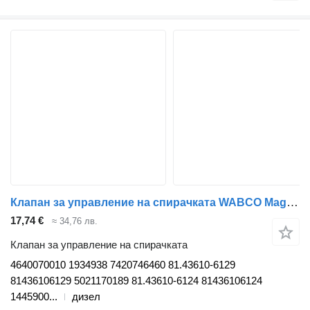
Клапан за управление на спирачката WABCO Magnum Dxi (01.05-12.13) 4640070010 за влекач Renault Magnum (1990-2014)
17,74 €
≈ 34,76 лв.
Клапан за управление на спирачката
4640070010 1934938 7420746460 81.43610-6129
81436106129 5021170189 81.43610-6124 81436106124
1445900...
дизел