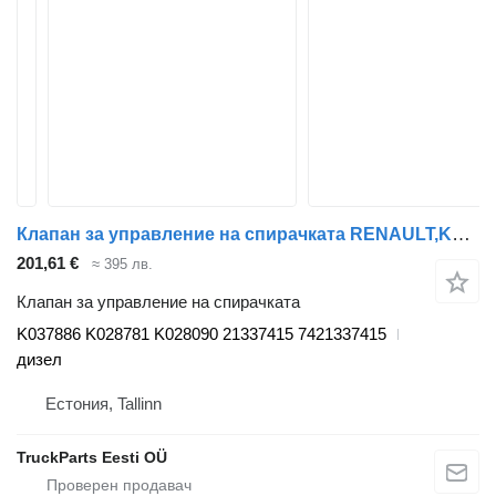
Клапан за управление на спирачката RENAULT,KNORR-BREMSE T (01.13-) K037886 за влекач Renault T (2013-)
201,61 €
≈ 395 лв.
Клапан за управление на спирачката
K037886 K028781 K028090 21337415 7421337415
дизел
Естония, Tallinn
TruckParts Eesti OÜ