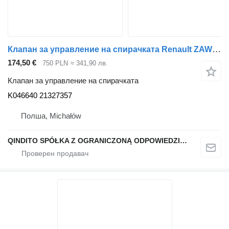
Клапан за управление на спирачката Renault ZAWÓR GŁÓWNY HAMULCA K046640 RENAULT GAMA T K046640 21327357 за влекач Renault GAMA T
174,50 €
750 PLN
≈ 341,90 лв.
Клапан за управление на спирачката
K046640 21327357
Полша, Michałów
QINDITO SPÓŁKA Z OGRANICZONĄ ODPOWIEDZIALNOŚCIĄ