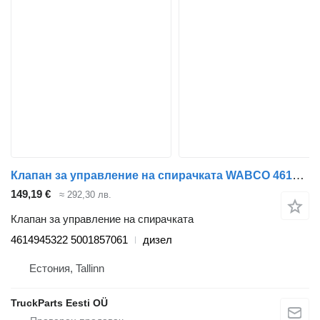
Клапан за управление на спирачката WABCO 4614945322 за влекач Renault Kerax, Midlum (1997-2014)
149,19 €
≈ 292,30 лв.
Клапан за управление на спирачката
4614945322 5001857061
дизел
Естония, Tallinn
TruckParts Eesti OÜ