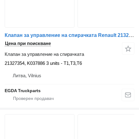
Клапан за управление на спирачката Renault 21327354 за влекач Renault
Цена при поискване
Клапан за управление на спирачката
21327354, K037886 3 units - T1,T3,T6
Литва, Vilnius
EGDA Truckparts