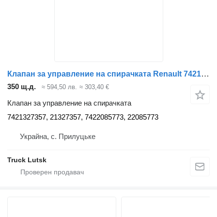
Клапан за управление на спирачката Renault 7421327357 за влекач Renault Range Gama T
350 щ.д.
≈ 594,50 лв.
≈ 303,40 €
Клапан за управление на спирачката
7421327357, 21327357, 7422085773, 22085773
Украйна, с. Прилуцьке
Truck Lutsk