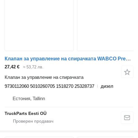
Клапан за управление на спирачката WABCO Premium (01.96-) 9730112060 за влекач Renault Premium, Premium 2 (1996-2014)
27,42 €
≈ 53,72 лв.
Клапан за управление на спирачката
9730112060 5010260705 1518270 25328737
дизел
Естония, Tallinn
TruckParts Eesti OÜ