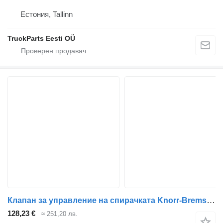
Естония, Tallinn
TruckParts Eesti OÜ
Клапан за управление на спирачката Knorr-Bremse Magnum Dxi (01.05-12.13) K019820 за влекач Renault Magnum (1990-2014)
128,23 €
≈ 251,20 лв.