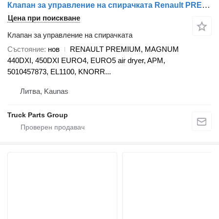
Клапан за управление на спирачката Renault PREMIUM, MAGNUM 440DXI, 450DXI EURO4, EURO5 air dryer, APM, 5010 RENAULT за влекач Renault RENAULT PREMIUM, MAGNUM 440DXI, 450DXI EURO4, EURO5 air dryer, APM, 5010457873, EL1100, KNORR-BREMSE, K105906N50, K020741, K079182N50, K020741N50, K020741X50, 7421778549, 7421743619, 7421788090, 7421788092, 7421778549, 7421743619, 7421788090, 7421788092, K020741N50 Knorr, K020741N50, EL2100, 21779002, 10207410, 7421788090, 7421788090, 4047755122409, 7421743619, 7421352785, 7421743619, 7421788090, 7421352785 7421743619, 7421788090, EL1100, II40086FC56, K020741N50, K020741X50, K105906N50, 5001866307, 5010457472, 5010457873, 5001866307, 5010457472, 5010457873, 7421352785, 7421743619, 7421778549, 7421788090, 7422277957, 7485003347, 7485013162, 7485013248, 7485013362, 7421352785, 7421743619, 7421778549, 7421788090, 7422277957, 7485003347, 7485013162, 7485013248, 7485013362, 21352797, 21743621, 21778552, 21788093, 22277959
Цена при поискване
Клапан за управление на спирачката
Състояние
нов
RENAULT PREMIUM, MAGNUM
440DXI, 450DXI EURO4, EURO5 air dryer, APM,
5010457873, EL1100, KNORR...
Литва, Kaunas
Truck Parts Group