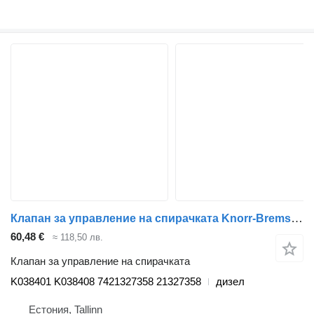
Клапан за управление на спирачката Knorr-Bremse RENAULT, KNORR-BREMSE T (01.13-) K038401 K038408 за влекач Renault T (2013-)
60,48 €
≈ 118,50 лв.
Клапан за управление на спирачката
K038401 K038408 7421327358 21327358
дизел
Естония, Tallinn