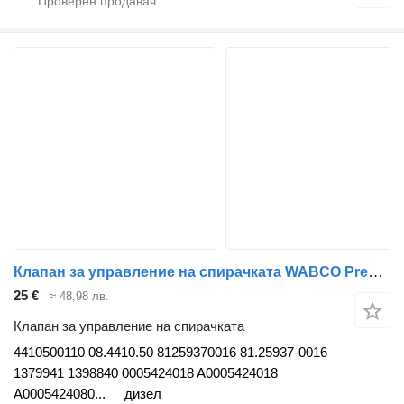
Клапан за управление на спирачката WABCO Premium (01.96-) 4410500110 за влекач Renault Premium, Premium 2 (1996-2014)
25 €
≈ 48,98 лв.
Клапан за управление на спирачката
4410500110 08.4410.50 81259370016 81.25937-0016
1379941 1398840 0005424018 A0005424018
A0005424080...
дизел