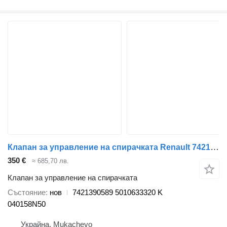
Клапан за управление на спирачката Renault 7421390589 за влекач Renault MAGNUM.PREMIUM
350 €
≈ 685,70 лв.
Клапан за управление на спирачката
Състояние
нов
7421390589 5010633320 K
040158N50
Украйна, Mukachevo