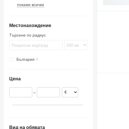
покажи всички
Evadys
Econic
9900
Karosa
Integro
B-series
Magelys
Intouro
Местонахождение
Proway
Tourino
Unimog
Търсене по радиус
Zetros
България
Цена
–
Вид на обявата