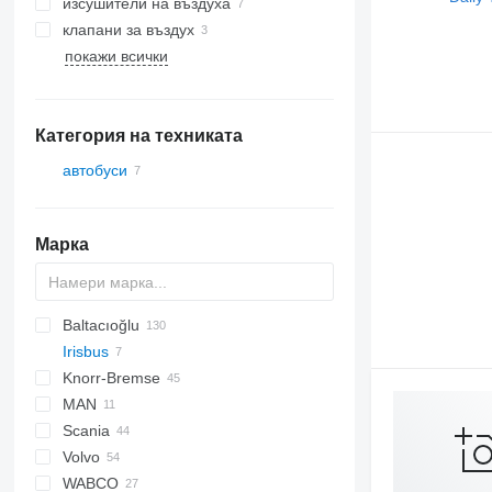
изсушители на въздуха
клапани за въздух
покажи всички
Категория на техниката
автобуси
Марка
Baltacıoğlu
Irisbus
SB
Crossway
Knorr-Bremse
Eurorider
Axer
MAN
Citelis
Scania
Crossway
A-series
Axor
Volvo
Daily
Lion's series
Citaro
T-series
WABCO
Domino
Conecto
7700