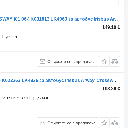
Компресор за въздух Irisbus CROSSWAY (01.06-) K031813 LK4969 за автобус Irisbus Arway, Crossway, Crealis, Magelys, Proway, Daily Tourys (2006-)
149,19 €
дизел
Свържете се с продавача
Компресор за въздух Knorr-Bremse K022263 LK4936 за автобус Irisbus Arway, Crossway, Crealis, Magelys, Proway, Daily Tourys (2006-)
198,39 €
1340 504293730
дизел
Свържете се с продавача