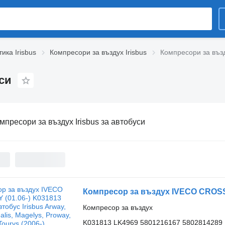
ика Irisbus
Компресори за въздух Irisbus
Компресори за възд
си
мпресори за въздух Irisbus за автобуси
Компресор за въздух
K031813 LK4969 5801216167 5802814289