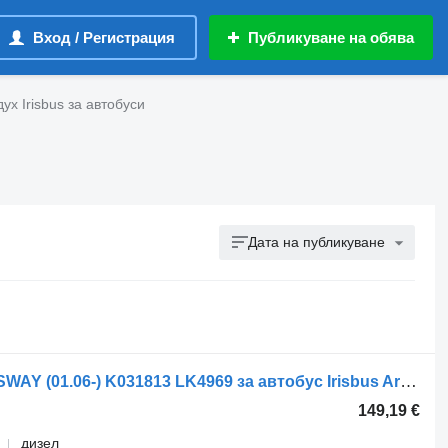
Вход / Регистрация
Публикуване на обява
ух Irisbus за автобуси
Дата на публикуване
Компресор за въздух IVECO CROSSWAY (01.06-) K031813 LK4969 за автобус Irisbus Arway, Crossway, Crealis, Magelys, Proway, Daily Tourys (2006-)
149,19 €
дизел