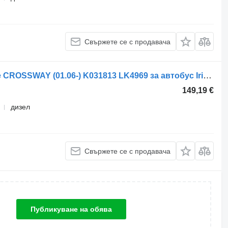
Свържете се с продавача
Компресор за въздух Knorr-Bremse CROSSWAY (01.06-) K031813 LK4969 за автобус Irisbus Arway, Crossway, Crealis, Magelys, Proway, Daily Tourys (2006-)
149,19 €
дизел
Свържете се с продавача
Публикуване на обява