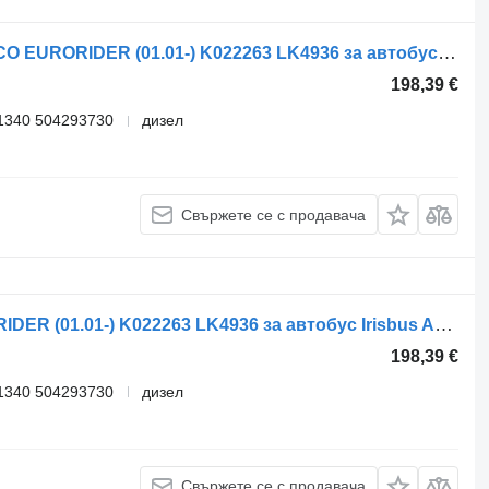
Компресор за въздух IRISBUS, IVECO EURORIDER (01.01-) K022263 LK4936 за автобус Irisbus Access, Evadys, Axer, Karosa, Recreo, Domino, Agora, Citelis, Eurorider (1999-)
198,39 €
1340 504293730
дизел
Свържете се с продавача
Компресор за въздух IVECO EURORIDER (01.01-) K022263 LK4936 за автобус Irisbus Access, Evadys, Axer, Karosa, Recreo, Domino, Agora, Citelis, Eurorider (1999-)
198,39 €
1340 504293730
дизел
Свържете се с продавача