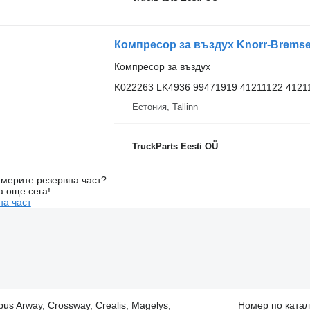
Компресор за въздух
K022263 LK4936 99471919 41211122 4121
Естония, Tallinn
TruckParts Eesti OÜ
мерите резервна част?
а още сега!
на част
s Arway, Crossway, Crealis, Magelys,
Номер по катал