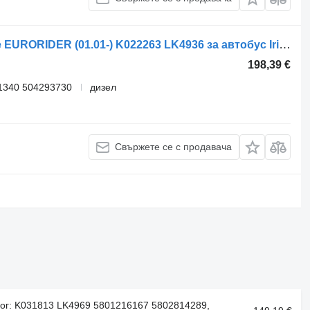
Компресор за въздух Knorr-Bremse EURORIDER (01.01-) K022263 LK4936 за автобус Irisbus Access, Evadys, Axer, Karosa, Recreo, Domino, Agora, Citelis, Eurorider (1999-)
198,39 €
1340 504293730
дизел
Свържете се с продавача
ог: K031813 LK4969 5801216167 5802814289,