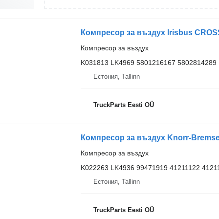
Компресор за въздух
K031813 LK4969 5801216167 5802814289
Естония, Tallinn
TruckParts Eesti OÜ
Компресор за въздух
K022263 LK4936 99471919 41211122 4121
Естония, Tallinn
TruckParts Eesti OÜ