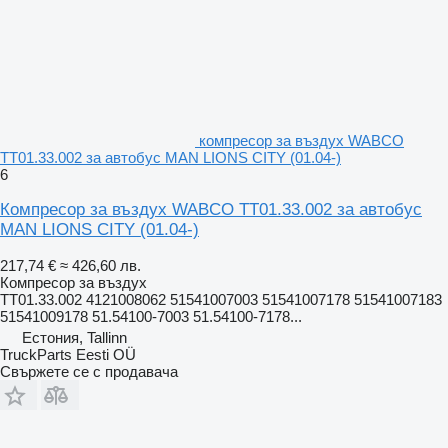
компресор за въздух WABCO
TT01.33.002 за автобус MAN LIONS CITY (01.04-)
6
Компресор за въздух WABCO TT01.33.002 за автобус
MAN LIONS CITY (01.04-)
217,74 €
≈ 426,60 лв.
Компресор за въздух
TT01.33.002 4121008062 51541007003 51541007178 51541007183
51541009178 51.54100-7003 51.54100-7178...
Естония, Tallinn
TruckParts Eesti OÜ
Свържете се с продавача