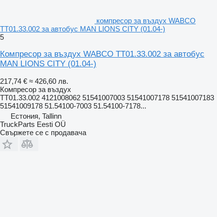
компресор за въздух WABCO
TT01.33.002 за автобус MAN LIONS CITY (01.04-)
5
Компресор за въздух WABCO TT01.33.002 за автобус
MAN LIONS CITY (01.04-)
217,74 €
≈ 426,60 лв.
Компресор за въздух
TT01.33.002 4121008062 51541007003 51541007178 51541007183
51541009178 51.54100-7003 51.54100-7178...
Естония, Tallinn
TruckParts Eesti OÜ
Свържете се с продавача