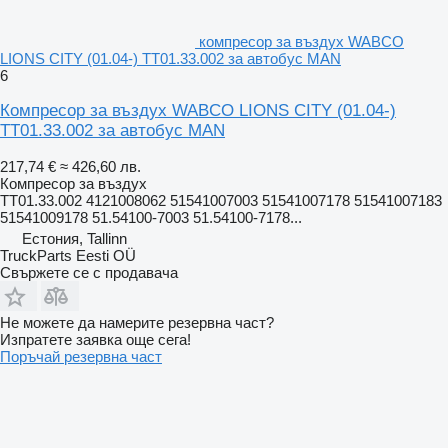
компресор за въздух WABCO
LIONS CITY (01.04-) TT01.33.002 за автобус MAN
6
Компресор за въздух WABCO LIONS CITY (01.04-)
TT01.33.002 за автобус MAN
217,74 €
≈ 426,60 лв.
Компресор за въздух
TT01.33.002 4121008062 51541007003 51541007178 51541007183
51541009178 51.54100-7003 51.54100-7178...
Естония, Tallinn
TruckParts Eesti OÜ
Свържете се с продавача
Не можете да намерите резервна част?
Изпратете заявка още сега!
Поръчай резервна част