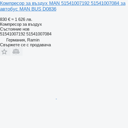
Компресор за въздух MAN 51541007192 51541007084 за
автобус MAN BUS D0836
830 €
≈ 1 626 лв.
Компресор за въздух
Състояние
нов
51541007192 51541007084
Германия, Ramin
Свържете се с продавача