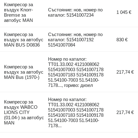
Компресор за
въздух Knorr-
Състояние: нов, номер по
1 045 €
Bremse за
каталог: 51541007234
автобус MAN
Компресор за
Състояние: нов, номер по
въздух за автобус
каталог: 51541007192
830 €
MAN BUS D0836
51541007084
Номер по каталог:
TT01.33.002 4121008062
Компресор за
51541007003 51541007178
въздух за автобус
217,74 €
51541007183 51541009178
MAN Bus (1970-)
51.54100-7003 51.54100-
7178..., гориво: дизел
Номер по каталог:
Компресор за
TT01.33.002 4121008062
въздух WABCO
51541007003 51541007178
LIONS CITY
217,74 €
51541007183 51541009178
(01.04-) за автобус
51.54100-7003 51.54100-
MAN
7178...