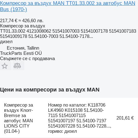
Компресор за въздух MAN TT01.33.002 за автобус MAN
Bus (1970-)
217,74 €
≈ 426,60 лв.
Компресор за въздух
TT01.33.002 4121008062 51541007003 51541007178 51541007183
51541009178 51.54100-7003 51.54100-7178...
дизел
Естония, Tallinn
TruckParts Eesti OÜ
Свържете се с продавача
Цени на компресори за въздух MAN
Компресор за
Номер по каталог: K118706
въздух Knorr-
LK4960 K015108 51.54100-
Bremse за
7115 51541007115
201,61 €
автобус MAN
51541007197 51.54100-7197
LIONS CITY
51541007228 51.54100-7228...,
(01.04-)
гориво: дизел