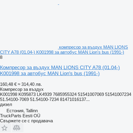
компресор за въздух MAN LIONS
CITY A78 (01.04-) K001998 за автобус MAN Lion's bus (1991-)
8
Компресор за въздух MAN LIONS CITY A78 (01.04-)
K001998 за автобус MAN Lion's bus (1991-)
160,48 €
≈ 314,40 лв.
Компресор за въздух
K001998 K095873 LK4939 7685955324 51541007069 51541007234
51.54100-7069 51.54100-7234 81471016137...
дизел
Естония, Tallinn
TruckParts Eesti OÜ
Свържете се с продавача