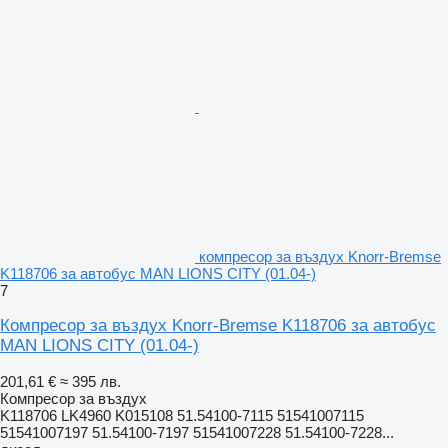
компресор за въздух Knorr-Bremse
K118706 за автобус MAN LIONS CITY (01.04-)
7
Компресор за въздух Knorr-Bremse K118706 за автобус
MAN LIONS CITY (01.04-)
201,61 €
≈ 395 лв.
Компресор за въздух
K118706 LK4960 K015108 51.54100-7115 51541007115
51541007197 51.54100-7197 51541007228 51.54100-7228...