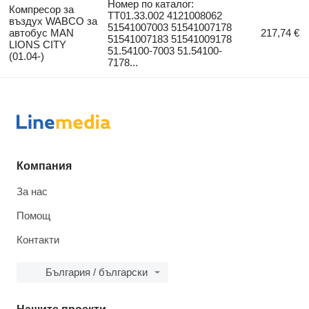
Номер по каталог:
Компресор за
TT01.33.002 4121008062
въздух WABCO за
51541007003 51541007178
автобус MAN
217,74 €
51541007183 51541009178
LIONS CITY
51.54100-7003 51.54100-
(01.04-)
7178...
Компания
За нас
Помощ
Контакти
България / български