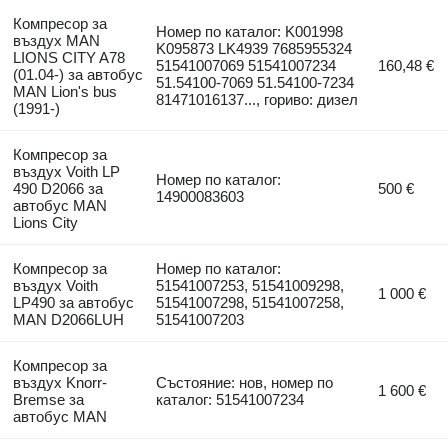
Компресор за
Номер по каталог: K001998
въздух MAN
K095873 LK4939 7685955324
LIONS CITY A78
51541007069 51541007234
160,48 €
(01.04-) за автобус
51.54100-7069 51.54100-7234
MAN Lion's bus
81471016137..., гориво: дизел
(1991-)
Компресор за
въздух Voith LP
Номер по каталог:
490 D2066 за
500 €
14900083603
автобус MAN
Lions City
Компресор за
Номер по каталог:
въздух Voith
51541007253, 51541009298,
1 000 €
LP490 за автобус
51541007298, 51541007258,
MAN D2066LUH
51541007203
Компресор за
въздух Knorr-
Състояние: нов, номер по
1 600 €
Bremse за
каталог: 51541007234
автобус MAN