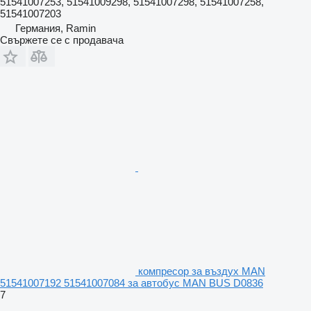
51541007253, 51541009298, 51541007298, 51541007258,
51541007203
Германия, Ramin
Свържете се с продавача
компресор за въздух MAN
51541007192 51541007084 за автобус MAN BUS D0836
7