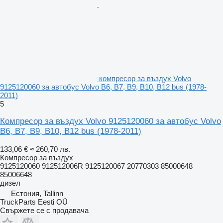
компресор за въздух Volvo
9125120060 за автобус Volvo B6, B7, B9, B10, B12 bus (1978-
2011)
5
Компресор за въздух Volvo 9125120060 за автобус Volvo
B6, B7, B9, B10, B12 bus (1978-2011)
133,06 €
≈ 260,70 лв.
Компресор за въздух
9125120060 912512006R 9125120067 20770303 85000648
85006648
дизел
Естония, Tallinn
TruckParts Eesti OÜ
Свържете се с продавача