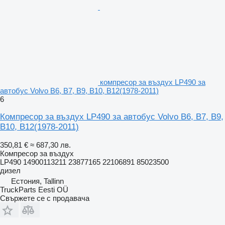
компресор за въздух LP490 за
автобус Volvo B6, B7, B9, B10, B12(1978-2011)
6
Компресор за въздух LP490 за автобус Volvo B6, B7, B9,
B10, B12(1978-2011)
350,81 €
≈ 687,30 лв.
Компресор за въздух
LP490 14900113211 23877165 22106891 85023500
дизел
Естония, Tallinn
TruckParts Eesti OÜ
Свържете се с продавача