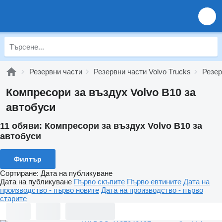
Резервни части
Резервни части Volvo Trucks
Резер
Компресори за въздух Volvo B10 за
автобуси
11 обяви:
Компресори за въздух Volvo B10 за
автобуси
Филтър
Сортиране
:
Дата на публикуване
Дата на публикуване
Първо скъпите
Първо евтините
Дата на
производство - първо новите
Дата на производство - първо
старите