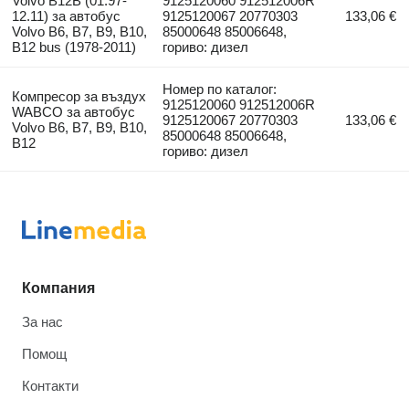
Volvo B12B (01.97-
9125120060 912512006R
12.11) за автобус
9125120067 20770303
133,06 €
Volvo B6, B7, B9, B10,
85000648 85006648,
B12 bus (1978-2011)
гориво: дизел
Номер по каталог:
Компресор за въздух
9125120060 912512006R
WABCO за автобус
9125120067 20770303
133,06 €
Volvo B6, B7, B9, B10,
85000648 85006648,
B12
гориво: дизел
Компания
За нас
Помощ
Контакти