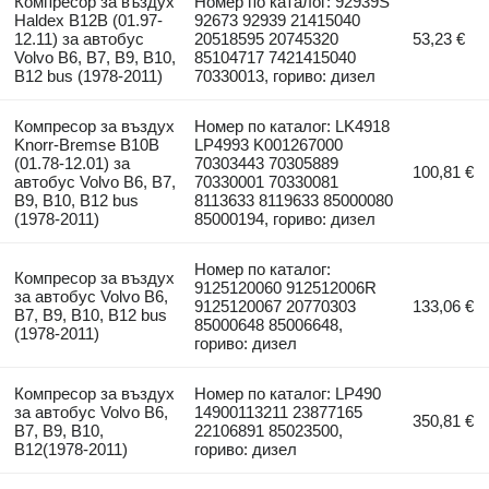
Компресор за въздух
Номер по каталог: 92939S
Haldex B12B (01.97-
92673 92939 21415040
12.11) за автобус
20518595 20745320
53,23 €
Volvo B6, B7, B9, B10,
85104717 7421415040
B12 bus (1978-2011)
70330013, гориво: дизел
Компресор за въздух
Номер по каталог: LK4918
Knorr-Bremse B10B
LP4993 K001267000
(01.78-12.01) за
70303443 70305889
100,81 €
автобус Volvo B6, B7,
70330001 70330081
B9, B10, B12 bus
8113633 8119633 85000080
(1978-2011)
85000194, гориво: дизел
Номер по каталог:
Компресор за въздух
9125120060 912512006R
за автобус Volvo B6,
9125120067 20770303
133,06 €
B7, B9, B10, B12 bus
85000648 85006648,
(1978-2011)
гориво: дизел
Компресор за въздух
Номер по каталог: LP490
за автобус Volvo B6,
14900113211 23877165
350,81 €
B7, B9, B10,
22106891 85023500,
B12(1978-2011)
гориво: дизел