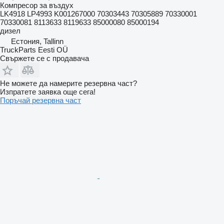
Компресор за въздух
LK4918 LP4993 K001267000 70303443 70305889 70330001
70330081 8113633 8119633 85000080 85000194
дизел
Естония, Tallinn
TruckParts Eesti OÜ
Свържете се с продавача
Не можете да намерите резервна част?
Изпратете заявка още сега!
Поръчай резервна част