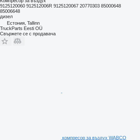
Компресор за въздух
9125120060 912512006R 9125120067 20770303 85000648
85006648
дизел
Естония, Tallinn
TruckParts Eesti OÜ
Свържете се с продавача
компресор за въздух WABCO