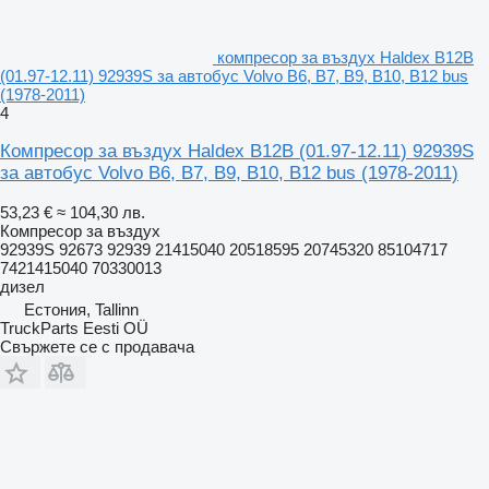
компресор за въздух Haldex B12B
(01.97-12.11) 92939S за автобус Volvo B6, B7, B9, B10, B12 bus
(1978-2011)
4
Компресор за въздух Haldex B12B (01.97-12.11) 92939S
за автобус Volvo B6, B7, B9, B10, B12 bus (1978-2011)
53,23 €
≈ 104,30 лв.
Компресор за въздух
92939S 92673 92939 21415040 20518595 20745320 85104717
7421415040 70330013
дизел
Естония, Tallinn
TruckParts Eesti OÜ
Свържете се с продавача