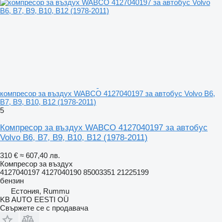
компресор за въздух WABCO 4127040197 за автобус Volvo B6,
B7, B9, B10, B12 (1978-2011)
5
Компресор за въздух WABCO 4127040197 за автобус
Volvo B6, B7, B9, B10, B12 (1978-2011)
310 €
≈ 607,40 лв.
Компресор за въздух
4127040197 4127040190 85003351 21225199
бензин
Естония, Rummu
KB AUTO EESTI OÜ
Свържете се с продавача