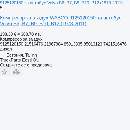
9125120150 за автобус Volvo B6, B7, B9, B10, B12 (1978-2011)
5
Компресор за въздух WABCO 9125120150 за автобус
Volvo B6, B7, B9, B10, B12 (1978-2011)
198,39 €
≈ 388,70 лв.
Компресор за въздух
9125120150 21516476 21967984 85013335 85013123 7421516476
дизел
Естония, Tallinn
TruckParts Eesti OÜ
Свържете се с продавача