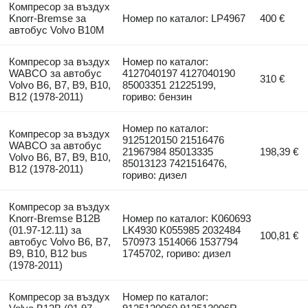
Компресор за въздух
Knorr-Bremse за
Номер по каталог: LP4967
400 €
автобус Volvo B10M
Компресор за въздух
Номер по каталог:
WABCO за автобус
4127040197 4127040190
310 €
Volvo B6, B7, B9, B10,
85003351 21225199,
B12 (1978-2011)
гориво: бензин
Номер по каталог:
Компресор за въздух
9125120150 21516476
WABCO за автобус
21967984 85013335
198,39 €
Volvo B6, B7, B9, B10,
85013123 7421516476,
B12 (1978-2011)
гориво: дизел
Компресор за въздух
Knorr-Bremse B12B
Номер по каталог: K060693
(01.97-12.11) за
LK4930 K055985 2032484
100,81 €
автобус Volvo B6, B7,
570973 1514066 1537794
B9, B10, B12 bus
1745702, гориво: дизел
(1978-2011)
Компресор за въздух
Номер по каталог: