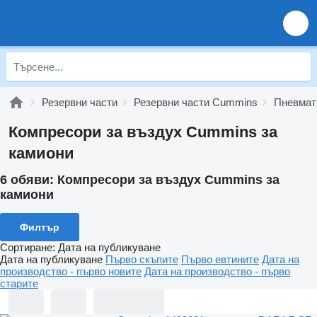
Резервни части
Резервни части Cummins
Пневмат
Компресори за въздух Cummins за
камиони
6 обяви:
Компресори за въздух Cummins за
камиони
Филтър
Сортиране
:
Дата на публикуване
Дата на публикуване
Първо скъпите
Първо евтините
Дата на
производство - първо новите
Дата на производство - първо
старите