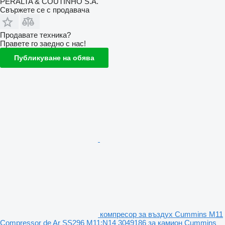
PERALTA & COUTINHO S.A.
Свържете се с продавача
Продавате техника?
Правете го заедно с нас!
Публикуване на обява
компресор за въздух Cummins M11
Compressor de Ar SS296 M11;N14 3049186 за камион Cummins