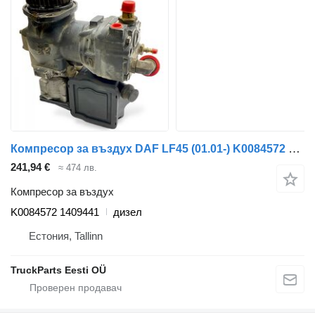
Компресор за въздух DAF LF45 (01.01-) K0084572 за камион DAF LF45, LF55, LF180, CF65, CF75, CF85 (2001-)
241,94 €
≈ 474 лв.
Компресор за въздух
K0084572 1409441
дизел
Естония, Tallinn
TruckParts Eesti OÜ