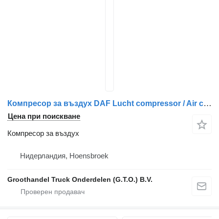
Компресор за въздух DAF Lucht compressor / Air compressor за камион DAF XF95, XF105, CF85IV
Цена при поискване
Компресор за въздух
Нидерландия, Hoensbroek
Groothandel Truck Onderdelen (G.T.O.) B.V.