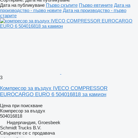
Дата на публикуване
Първо скъпите
Първо евтините
Дата на
производство - първо новите
Дата на производство - първо
старите
3
Компресор за въздух IVECO COMPRESSOR
EUROCARGO EURO 6 504016818 за камион
Цена при поискване
Компресор за въздух
504016818
Нидерландия, Groesbeek
Schmidt Trucks B.V.
Свържете се с продавача