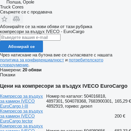
Полша, Opole
Truck Cores
Свържете се с продавача
Абонирайте се за нови обяви от тази рубрика
компресори за въздух
IVECO - EuroCargo
Абонирай се
Чрез натискане на бутона вие се съгласявате с нашата
политика за конфиденциалност
и
потребителското
споразумение
.
Намерени:
20 обяви
Покажи
Цени на компресори за въздух IVECO EuroCargo
Компресор за въздух
Номер по каталог: 504016818,
за камион IVECO
4897301, 504078368, 7683900301,
165,29 €
EuroCargo I-III
4892919, гориво: дизел
Компресор за въздух
за камион IVECO
200 €
EuroCargo tector
Компресор за въздух
за камион IVECO
Номер по каталог: 504080656
683,33 €