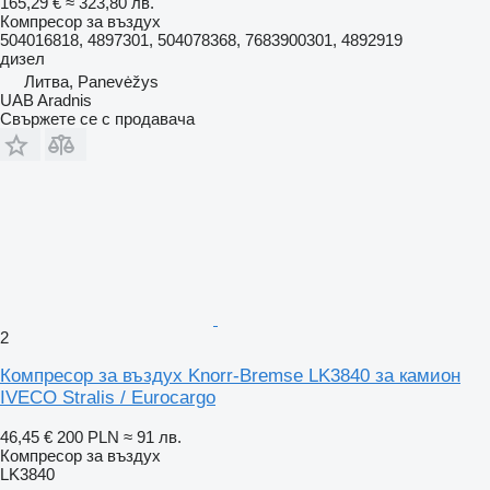
165,29 €
≈ 323,80 лв.
Компресор за въздух
504016818, 4897301, 504078368, 7683900301, 4892919
дизел
Литва, Panevėžys
UAB Aradnis
Свържете се с продавача
2
Компресор за въздух Knorr-Bremse LK3840 за камион
IVECO Stralis / Eurocargo
46,45 €
200 PLN
≈ 91 лв.
Компресор за въздух
LK3840