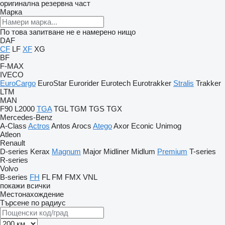
оригинална резервна част
Марка
По това запитване не е намерено нищо
DAF
CF
LF
XF
XG
BF
F-MAX
IVECO
EuroCargo
EuroStar
Eurorider
Eurotech
Eurotrakker
Stralis
Trakker
LTM
MAN
F90
L2000
TGA
TGL
TGM
TGS
TGX
Mercedes-Benz
A-Class
Actros
Antos
Arocs
Atego
Axor
Econic
Unimog
Atleon
Renault
D-series
Kerax
Magnum
Major
Midliner
Midlum
Premium
T-series
R-series
Volvo
B-series
FH
FL
FM
FMX
VNL
покажи всички
Местонахождение
Търсене по радиус