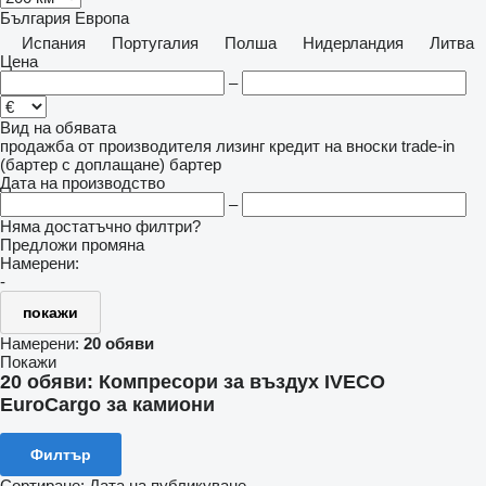
България
Европа
Испания
Португалия
Полша
Нидерландия
Литва
Цена
–
Вид на обявата
продажба
от производителя
лизинг
кредит
на вноски
trade-in
(бартер с доплащане)
бартер
Дата на производство
–
Няма достатъчно филтри?
Предложи промяна
Намерени:
-
покажи
Намерени:
20 обяви
Покажи
20 обяви:
Компресори за въздух IVECO
EuroCargo за камиони
Филтър
Сортиране
:
Дата на публикуване