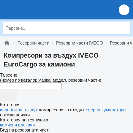
Резервни части
Резервни части IVECO
Резервни ч
Компресори за въздух IVECO
EuroCargo за камиони
Търсене
(номер по каталог, марка, модел, резервни части)
Категория
клапани за въздух
компресори за въздух
енергоакумулатори
покажи всички
Категория на техниката
камиони
влекачи
Вид на резервната част